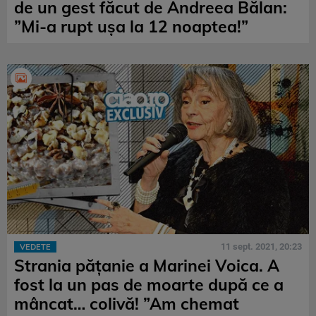
de un gest făcut de Andreea Bălan:
”Mi-a rupt ușa la 12 noaptea!”
11 sept. 2021, 20:23
VEDETE
Strania pățanie a Marinei Voica. A
fost la un pas de moarte după ce a
mâncat… colivă! ”Am chemat