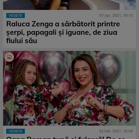
07 apr. 2021, 18:15
VEDETE
Raluca Zenga a sărbătorit printre
șerpi, papagali și iguane, de ziua
fiului său
24 feb. 2021, 18:08
VEDETE