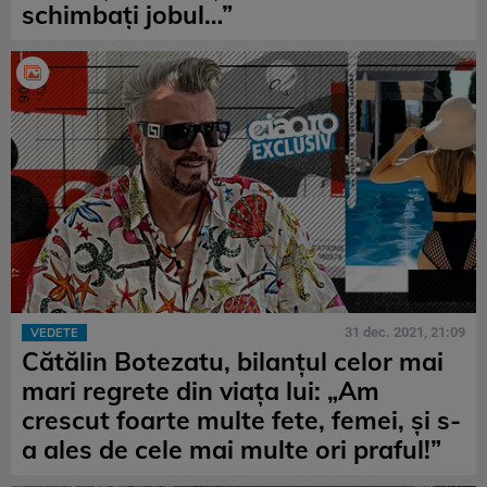
schimbați jobul…”
31 dec. 2021, 21:09
VEDETE
Cătălin Botezatu, bilanțul celor mai
mari regrete din viața lui: „Am
crescut foarte multe fete, femei, și s-
a ales de cele mai multe ori praful!”