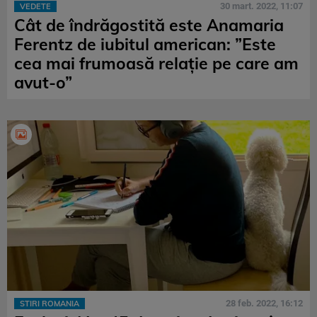
30 mart. 2022, 11:07
VEDETE
Cât de îndrăgostită este Anamaria
Ferentz de iubitul american: ”Este
cea mai frumoasă relație pe care am
avut-o”
28 feb. 2022, 16:12
STIRI ROMANIA