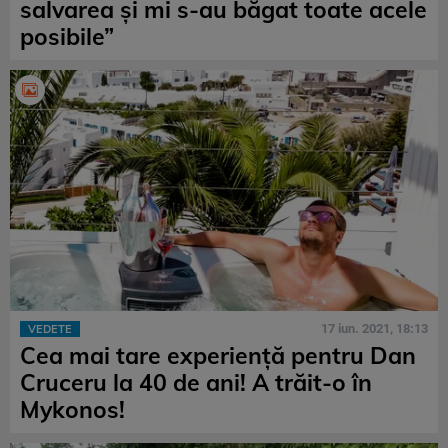
salvarea și mi s-au băgat toate acele
posibile”
17 iun. 2021, 18:13
VEDETE
Cea mai tare experiență pentru Dan
Cruceru la 40 de ani! A trăit-o în
Mykonos!