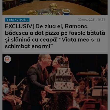
30 nov. 2021, 16:54
STIRI ROMANIA
EXCLUSIV| De ziua ei, Ramona
Bădescu a dat pizza pe fasole bătută
și slănină cu ceapă! “Viața mea s-a
schimbat enorm!”