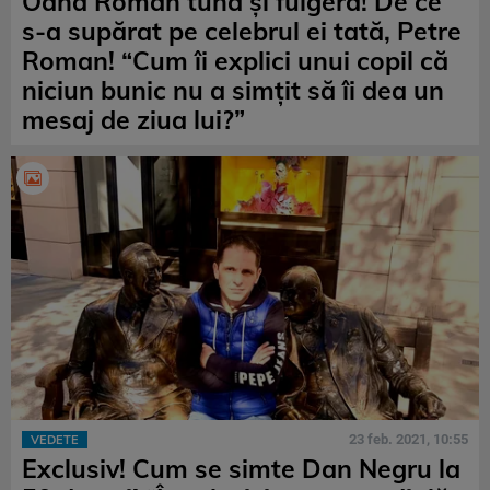
Oana Roman tună și fulgeră! De ce
s-a supărat pe celebrul ei tată, Petre
Roman! “Cum îi explici unui copil că
niciun bunic nu a simțit să îi dea un
mesaj de ziua lui?”
23 feb. 2021, 10:55
VEDETE
Exclusiv! Cum se simte Dan Negru la