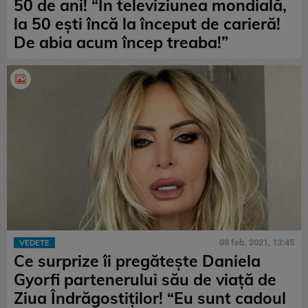
50 de ani! “În televiziunea mondială,
la 50 ești încă la început de carieră!
De abia acum încep treaba!”
08 feb. 2021, 13:45
VEDETE
Ce surprize îi pregătește Daniela
Gyorfi partenerului său de viață de
Ziua Îndrăgostiților! “Eu sunt cadoul