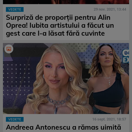
29 nov. 2021, 13:44
VEDETE
Surpriză de proporții pentru Alin
Oprea! Iubita artistului a făcut un
gest care l-a lăsat fără cuvinte
16 sept. 2021, 18:57
VEDETE
Andreea Antonescu a rămas uimită