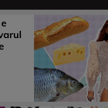
 e
varul
e