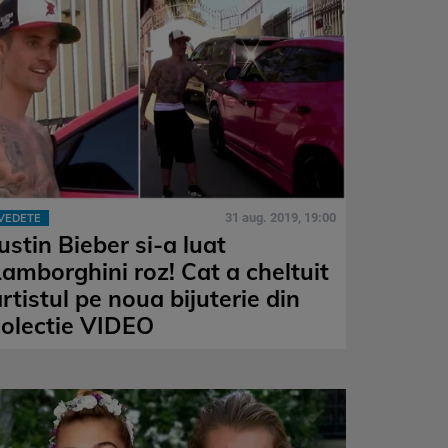
31 aug. 2019, 19:00
VEDETE
ustin Bieber si-a luat
Lamborghini roz! Cat a cheltuit
rtistul pe noua bijuterie din
colectie VIDEO