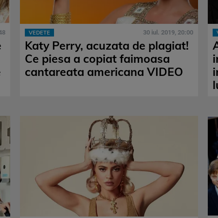
48
30 iul. 2019, 20:00
VEDETE
e
Katy Perry, acuzata de plagiat!
A
Ce piesa a copiat faimoasa
i
e
cantareata americana VIDEO
l