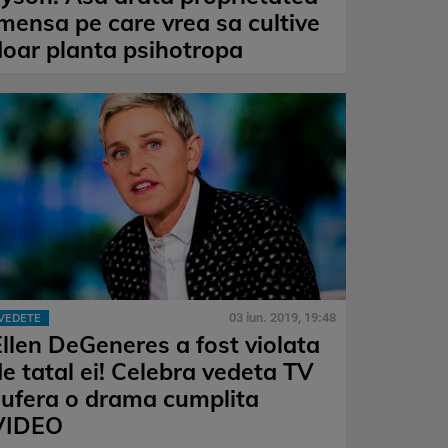
imensa pe care vrea sa cultive
doar planta psihotropa
03 iun. 2019, 19:48
VEDETE
Ellen DeGeneres a fost violata
de tatal ei! Celebra vedeta TV
sufera o drama cumplita
VIDEO