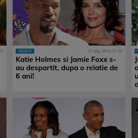
15
21 aug. 2019, 21:30
VEDETE
Katie Holmes si Jamie Foxx s-
au despartit, dupa o relatie de
a
6 ani!
u