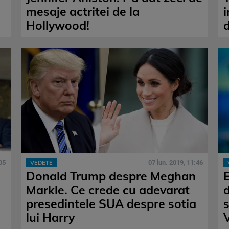
mesaje actritei de la
Hollywood!
05
07 iun. 2019, 11:46
VEDETE
Donald Trump despre Meghan
Markle. Ce crede cu adevarat
presedintele SUA despre sotia
lui Harry