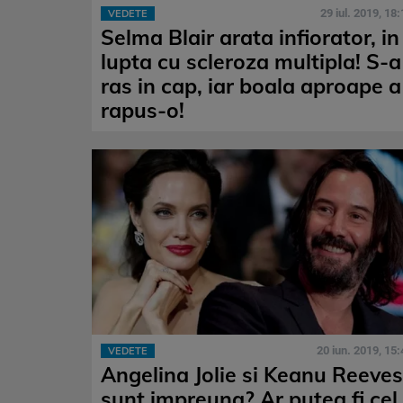
29 iul. 2019, 18:
VEDETE
Selma Blair arata infiorator, in
lupta cu scleroza multipla! S-a
ras in cap, iar boala aproape a
rapus-o!
20 iun. 2019, 15:
VEDETE
Angelina Jolie si Keanu Reeves
sunt impreuna? Ar putea fi cel