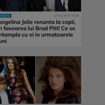
29 iul. 2019, 18:28
VEDETE
ngelina Jolie renunta la copii,
n favoarea lui Brad Pitt! Ce se
intampla cu ei in urmatoarele
uni