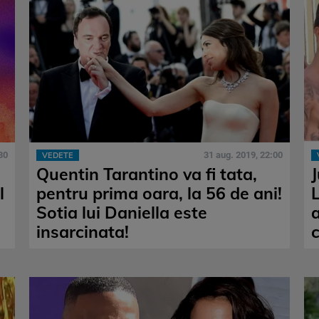
30
31 aug. 2019, 22:00
VEDETE
Quentin Tarantino va fi tata,
J
l
pentru prima oara, la 56 de ani!
Sotia lui Daniella este
a
insarcinata!