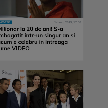
14 aug. 2019, 17:00
VEDETE
ilionar la 20 de ani! S-a
imbogatit intr-un singur an si
acum e celebru in intreaga
lume VIDEO