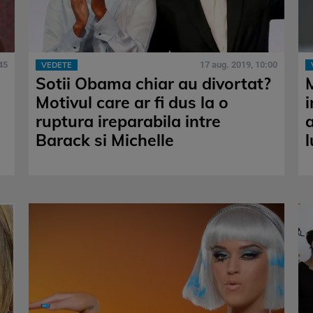
45
17 aug. 2019, 10:00
VEDETE
Sotii Obama chiar au divortat?
M
Motivul care ar fi dus la o
ruptura ireparabila intre
Barack si Michelle