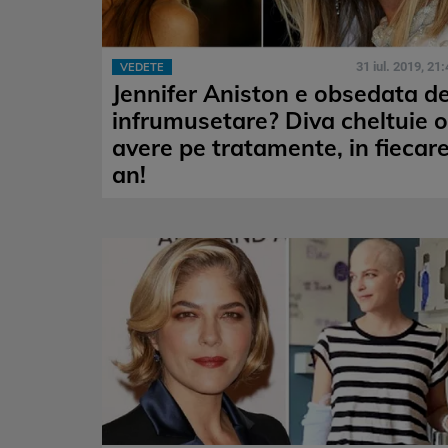
31 iul. 2019, 21:
VEDETE
Jennifer Aniston e obsedata d
infrumusetare? Diva cheltuie o
avere pe tratamente, in fiecar
an!