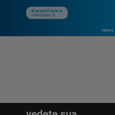
Ai un pont? Scrie la
online@ciao.ro
NEWS
vedete sua