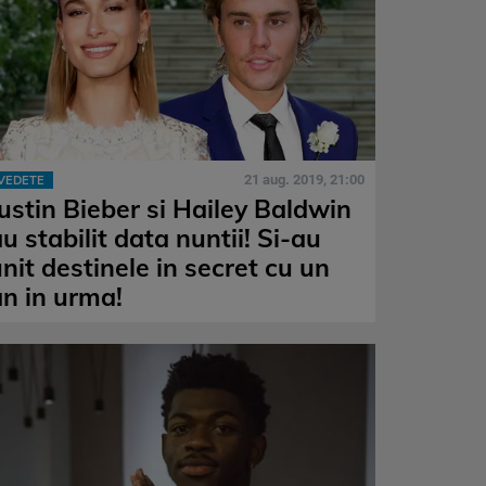
21 aug. 2019, 21:00
VEDETE
Justin Bieber si Hailey Baldwin
u stabilit data nuntii! Si-au
nit destinele in secret cu un
an in urma!