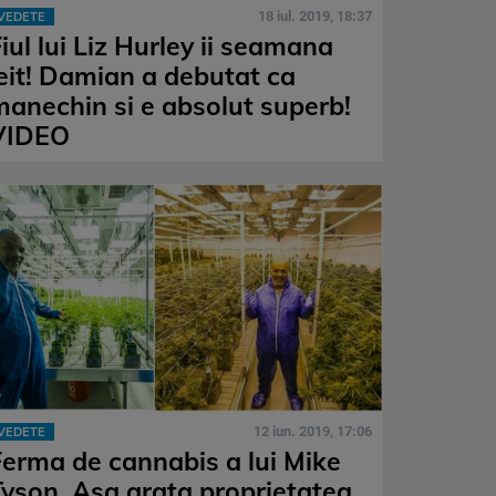
18 iul. 2019, 18:37
VEDETE
iul lui Liz Hurley ii seamana
leit! Damian a debutat ca
manechin si e absolut superb!
VIDEO
12 iun. 2019, 17:06
VEDETE
Ferma de cannabis a lui Mike
Tyson. Asa arata proprietatea