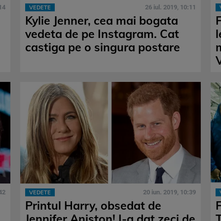
14
26 iul. 2019, 10:11
VEDETE
Kylie Jenner, cea mai bogata
F
vedeta de pe Instagram. Cat
castiga pe o singura postare
42
20 iun. 2019, 10:39
VEDETE
Printul Harry, obsedat de
Jennifer Aniston! I-a dat zeci de