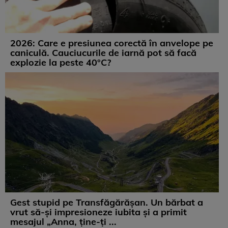
2026: Care e presiunea corectă în anvelope pe
caniculă. Cauciucurile de iarnă pot să facă
explozie la peste 40°C?
Gest stupid pe Transfăgărășan. Un bărbat a
vrut să-și impresioneze iubita și a primit
mesajul „Anna, ține-ți ...