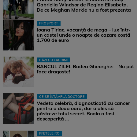
Gabriella Windsor de Regina Elisabeta.
De ce Meghan Markle nu a fost prezenta
PROSPORT
Ioana Țiriac, vacanță de mega – lux într-
un castel unde o noapte de cazare costă
1.700 de euro
RÂZI CU LACRIMI
BANCUL ZILEI. Badea Gheorghe: – Nu pot
face dragoste!
CE SE ÎNTÂMPLĂ DOCTORE
Vedeta celebră, diagnosticată cu cancer
pentru a doua oară, dar a ales să
păstreze totul secret. Boala a fost
descoperită ...
KFETELE.RO