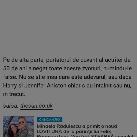
Pe de alta parte, purtatorul de cuvant al actritei de
50 de ani a negat toate aceste zvonuri, numindu-le
false. Nu se stie insa care este adevarul, sau daca
Harry si Jennifer Aniston chiar s-au intalnit sau nu,
in trecut.
sursa:
thesun.co.uk
CANCAN.RO
Mihaela Rădulescu a primit o nouă
LOVITURĂ de la părinții lui Felix
Baumgartner: 'Am fost ȘTEARSĂ complet