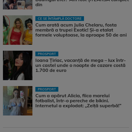
din
CE SE ÎNTÂMPLĂ DOCTORE
Cum arată acum Julia Chelaru, fosta
membră a trupei Exotic! Și-a etalat
formele voluptoase, la aproape 50 de ani
PROSPORT
Ioana Țiriac, vacanță de mega – lux într-
un castel unde o noapte de cazare costă
1.700 de euro
PROSPORT
Cum a apărut Alicia, fiica marelui
fotbalist, într-o pereche de bikini.
Internetul a explodat: „Zeiță superbă!”