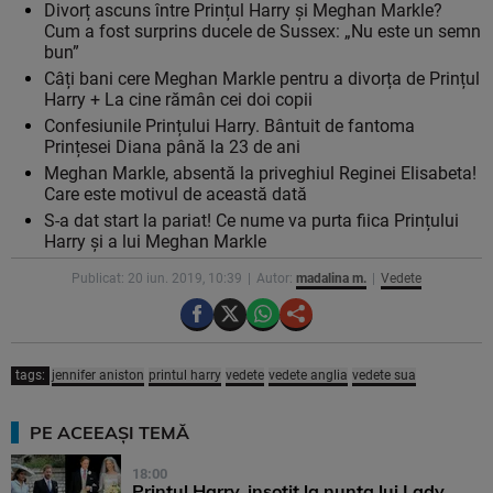
Divorț ascuns între Prințul Harry și Meghan Markle?
Cum a fost surprins ducele de Sussex: „Nu este un semn
bun”
Câți bani cere Meghan Markle pentru a divorța de Prințul
Harry + La cine rămân cei doi copii
Confesiunile Prințului Harry. Bântuit de fantoma
Prințesei Diana până la 23 de ani
Meghan Markle, absentă la priveghiul Reginei Elisabeta!
Care este motivul de această dată
S-a dat start la pariat! Ce nume va purta fiica Prințului
Harry și a lui Meghan Markle
Publicat: 20 iun. 2019, 10:39
Autor:
madalina m.
Vedete
tags:
jennifer aniston
printul harry
vedete
vedete anglia
vedete sua
PE ACEEAȘI TEMĂ
18:00
Printul Harry, insotit la nunta lui Lady