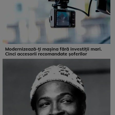
Modernizează-ți mașina fără investiții mari.
Cinci accesorii recomandate șoferilor