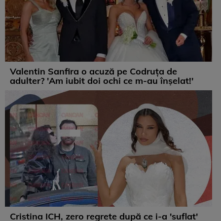
Valentin Sanfira o acuză pe Codruța de
adulter? 'Am iubit doi ochi ce m-au înșelat!'
Cristina ICH, zero regrete după ce i-a 'suflat'