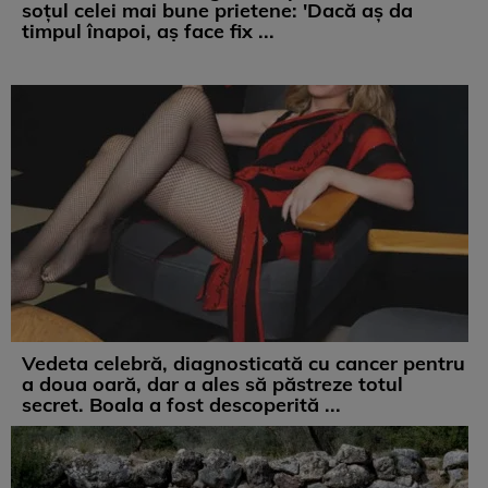
soțul celei mai bune prietene: 'Dacă aș da
timpul înapoi, aș face fix ...
Vedeta celebră, diagnosticată cu cancer pentru
a doua oară, dar a ales să păstreze totul
secret. Boala a fost descoperită ...