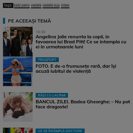
tags:
katy perry
vedete
vedete sua
video
PE ACEEAȘI TEMĂ
18:28
Angelina Jolie renunta la copii, in
favoarea lui Brad Pitt! Ce se intampla cu
ei in urmatoarele luni
PROSPORT
FOTO. E de-o frumusețe rară, dar își
acuză iubitul de violență
RÂZI CU LACRIMI
BANCUL ZILEI. Badea Gheorghe: – Nu pot
face dragoste!
CE SE ÎNTÂMPLĂ DOCTORE