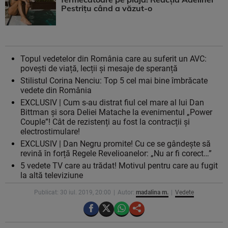
Pestrițu când a văzut-o
Topul vedetelor din România care au suferit un AVC:
povești de viață, lecții și mesaje de speranță
Stilistul Corina Nenciu: Top 5 cel mai bine îmbrăcate
vedete din România
EXCLUSIV | Cum s-au distrat fiul cel mare al lui Dan
Bittman și sora Deliei Matache la evenimentul „Power
Couple”! Cât de rezistenți au fost la contracții și
electrostimulare!
EXCLUSIV | Dan Negru promite! Cu ce se gândește să
revină în forță Regele Revelioanelor: „Nu ar fi corect…”
5 vedete TV care au trădat! Motivul pentru care au fugit
la altă televiziune
Publicat: 30 iul. 2019, 20:00
Autor:
madalina m.
Vedete