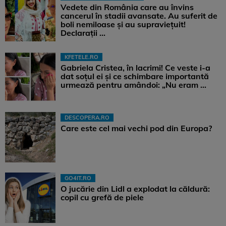
Vedete din România care au învins
cancerul în stadii avansate. Au suferit de
boli nemiloase şi au supravieţuit!
Declarații ...
KFETELE.RO
Gabriela Cristea, în lacrimi! Ce veste i-a
dat soțul ei și ce schimbare importantă
urmează pentru amândoi: „Nu eram ...
DESCOPERA.RO
Care este cel mai vechi pod din Europa?
GO4IT.RO
O jucărie din Lidl a explodat la căldură:
copil cu grefă de piele