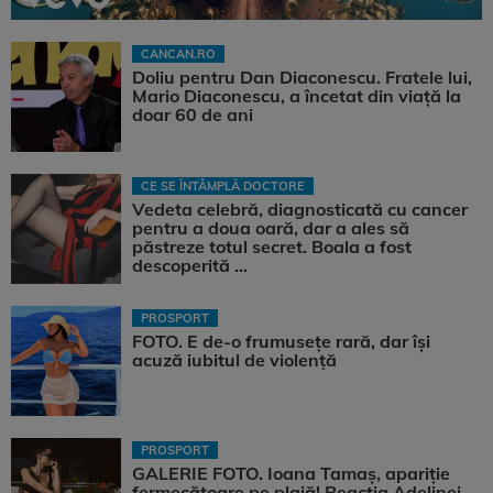
CANCAN.RO
Doliu pentru Dan Diaconescu. Fratele lui,
Mario Diaconescu, a încetat din viață la
doar 60 de ani
CE SE ÎNTÂMPLĂ DOCTORE
Vedeta celebră, diagnosticată cu cancer
pentru a doua oară, dar a ales să
păstreze totul secret. Boala a fost
descoperită ...
PROSPORT
FOTO. E de-o frumusețe rară, dar își
acuză iubitul de violență
PROSPORT
GALERIE FOTO. Ioana Tamaş, apariție
fermecătoare pe plajă! Reacția Adelinei