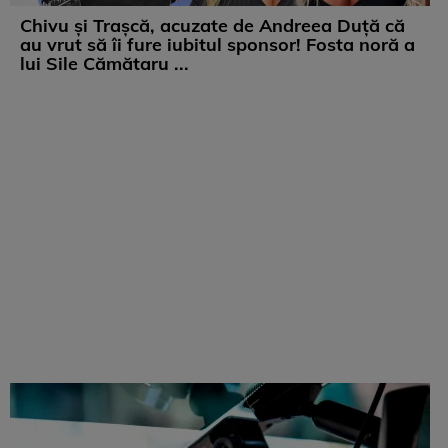
Chivu și Trașcă, acuzate de Andreea Duță că
au vrut să îi fure iubitul sponsor! Fosta noră a
lui Sile Cămătaru ...