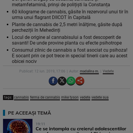
metamfetamină, prinși de polițiști la Constanța
60 kilograme de cannabis, găsite în rezervorul unui tir în
urma unui flagrant DIICOT în Capitală
Plante de cannabis de 2,5 metri înălţime, găsite după
percheziții în Mehedinți
Locul de origine al cannabisului a fost descoperit de
savanti! De unde provine planta cu efecte psihotrope
Consumul zilnic de cannabis a fost asociat cu psihoza!
E socant prin ce pot trece in special tinerii care au acest
obicei nociv
Publicat: 12 iun. 2019, 17:06
Autor:
madalina m.
Vedete
tags:
cannabis
ferma de cannabis
mike tyson
vedete
vedete sua
PE ACEEAȘI TEMĂ
19:11
Ce se intampla cu creierul adolescentilor