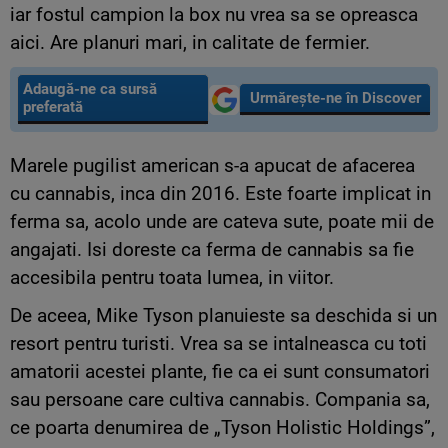
iar fostul campion la box nu vrea sa se opreasca
aici. Are planuri mari, in calitate de fermier.
Adaugă-ne ca sursă
Urmărește-ne în Discover
preferată
Marele pugilist american s-a apucat de afacerea
cu cannabis, inca din 2016. Este foarte implicat in
ferma sa, acolo unde are cateva sute, poate mii de
angajati. Isi doreste ca ferma de cannabis sa fie
accesibila pentru toata lumea, in viitor.
De aceea, Mike Tyson planuieste sa deschida si un
resort pentru turisti. Vrea sa se intalneasca cu toti
amatorii acestei plante, fie ca ei sunt consumatori
sau persoane care cultiva cannabis. Compania sa,
ce poarta denumirea de „Tyson Holistic Holdings”,