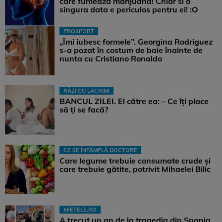
care fumeaza marijuana! Chiar si o
singura data e periculos pentru ei! :O
PROSPORT
„Îmi iubesc formele”. Georgina Rodriguez
s-a pozat în costum de baie înainte de
nunta cu Cristiano Ronaldo
RÂZI CU LACRIMI
BANCUL ZILEI. El către ea: – Ce îți place
să ți se facă?
CE SE ÎNTÂMPLĂ DOCTORE
Care legume trebuie consumate crude și
care trebuie gătite, potrivit Mihaelei Bilic
KFETELE.RO
A trecut un an de la tragedia din Spania