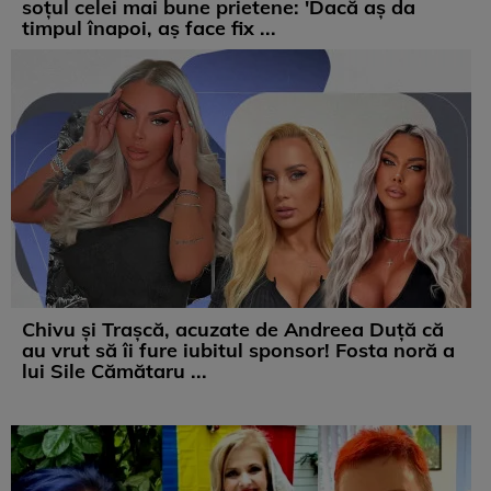
soțul celei mai bune prietene: 'Dacă aș da
timpul înapoi, aș face fix ...
Chivu și Trașcă, acuzate de Andreea Duță că
au vrut să îi fure iubitul sponsor! Fosta noră a
lui Sile Cămătaru ...