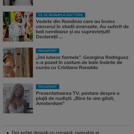
CE SE ÎNTÂMPLĂ DOCTORE
Vedete din România care au învins
cancerul în stadii avansate. Au suferit de
boli nemiloase şi au supravieţuit!
Declarații ...
PROSPORT
„Îmi iubesc formele”. Georgina Rodriguez
s-a pozat în costum de baie înainte de
nunta cu Cristiano Ronaldo
PROSPORT
Prezentatoarea TV, postare despre o
plajă de nudiști: „Bine te-am găsit,
Amsterdam”
Doi șoferi drogați cu cocaină, cannabis și