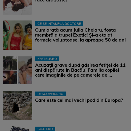
CE SE ÎNTÂMPLĂ DOCTORE
Cum arată acum Julia Chelaru, fosta
membră a trupei Exotic! Și-a etalat
formele voluptoase, la aproape 50 de ani
KFETELE.RO
Acuzații grave după găsirea fetiței de 11
ani dispărute în Bacău! Familia copilei
cere imaginile de pe camerele de ...
DESCOPERA.RO
Care este cel mai vechi pod din Europa?
GO4IT.RO