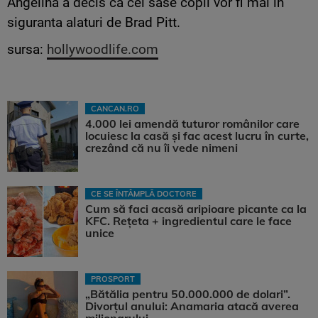
Angelina a decis ca cei sase copii vor fi mai in
siguranta alaturi de Brad Pitt.
sursa:
hollywoodlife.com
CANCAN.RO
4.000 lei amendă tuturor românilor care
locuiesc la casă și fac acest lucru în curte,
crezând că nu îi vede nimeni
CE SE ÎNTÂMPLĂ DOCTORE
Cum să faci acasă aripioare picante ca la
KFC. Rețeta + ingredientul care le face
unice
PROSPORT
„Bătălia pentru 50.000.000 de dolari”.
Divorțul anului: Anamaria atacă averea
milionarului