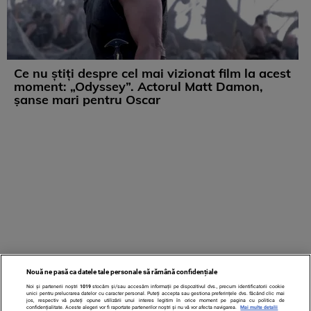
Ce nu știți despre cel mai vizionat film la acest
moment: „Odyssey”. Actorul Matt Damon,
șanse mari pentru Oscar
Nouă ne pasă ca datele tale personale să rămână confidențiale
Noi și partenerii noștri
1019
stocăm și/sau accesăm informații pe dispozitivul dvs., precum identificatorii cookie
unici pentru prelucrarea datelor cu caracter personal. Puteți accepta sau gestiona preferințele dvs. făcând clic mai
jos, respectiv vă puteți opune utilizării unui interes legitim în orice moment pe pagina cu politica de
confidențialitate. Aceste alegeri vor fi raportate partenerilor noștri și nu vă vor afecta navigarea.
Mai multe detalii