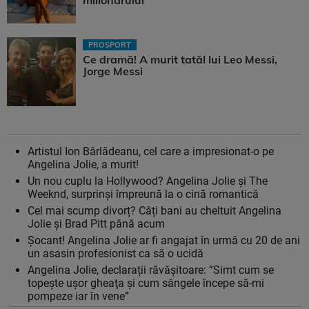
PROSPORT
Ce dramă! A murit tatăl lui Leo Messi,
Jorge Messi
Artistul Ion Bârlădeanu, cel care a impresionat-o pe
Angelina Jolie, a murit!
Un nou cuplu la Hollywood? Angelina Jolie și The
Weeknd, surprinși împreună la o cină romantică
Cel mai scump divorț? Câți bani au cheltuit Angelina
Jolie și Brad Pitt până acum
Șocant! Angelina Jolie ar fi angajat în urmă cu 20 de ani
un asasin profesionist ca să o ucidă
Angelina Jolie, declarații răvășitoare: ”Simt cum se
topeşte uşor gheaţa şi cum sângele începe să-mi
pompeze iar în vene”