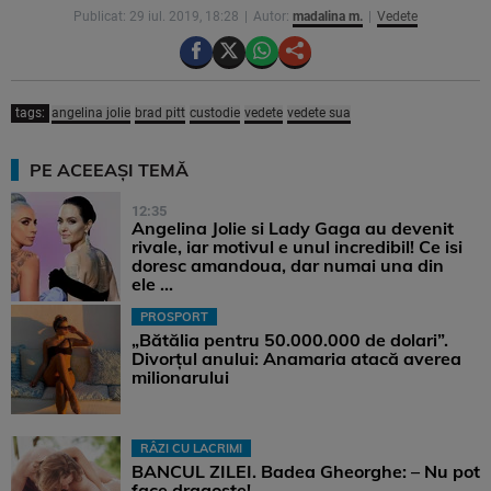
Publicat: 29 iul. 2019, 18:28
Autor:
madalina m.
Vedete
tags:
angelina jolie
brad pitt
custodie
vedete
vedete sua
PE ACEEAȘI TEMĂ
12:35
Angelina Jolie si Lady Gaga au devenit
rivale, iar motivul e unul incredibil! Ce isi
doresc amandoua, dar numai una din
ele ...
PROSPORT
„Bătălia pentru 50.000.000 de dolari”.
Divorțul anului: Anamaria atacă averea
milionarului
RÂZI CU LACRIMI
BANCUL ZILEI. Badea Gheorghe: – Nu pot
face dragoste!