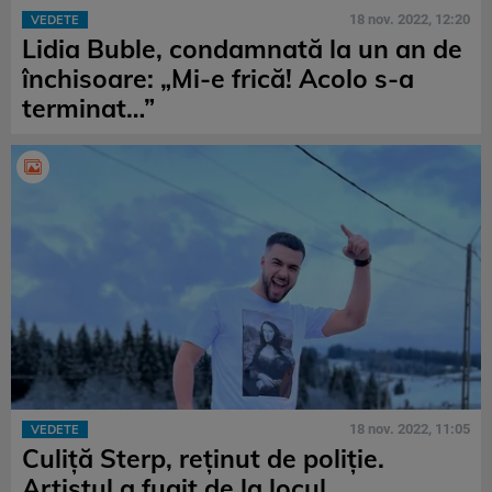
18 nov. 2022, 12:20
VEDETE
Lidia Buble, condamnată la un an de
închisoare: „Mi-e frică! Acolo s-a
terminat…”
18 nov. 2022, 11:05
VEDETE
Culiță Sterp, reținut de poliție.
Artistul a fugit de la locul