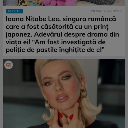
28 nov. 2022, 12:02
VEDETE
Ioana Nitobe Lee, singura româncă
care a fost căsătorită cu un prinț
japonez. Adevărul despre drama din
viața ei! “Am fost investigată de
poliție de pastile înghițite de el”