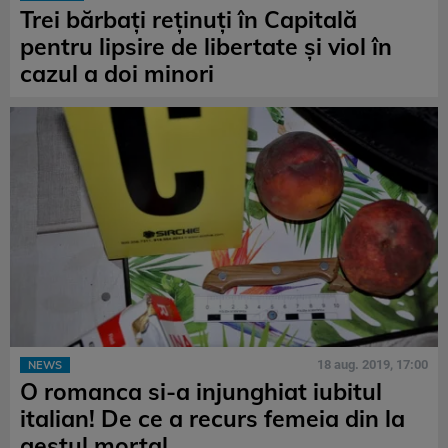
Trei bărbați reținuți în Capitală
pentru lipsire de libertate și viol în
cazul a doi minori
18 aug. 2019, 17:00
NEWS
O romanca si-a injunghiat iubitul
italian! De ce a recurs femeia din la
gestul mortal