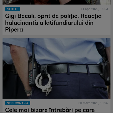
11 apr. 2020, 16:04
VEDETE
Gigi Becali, oprit de poliţie. Reacția
halucinantă a latifundiarului din
Pipera
30 mart. 2020, 13:26
STIRI ROMANIA
Cele mai bizare întrebări pe care