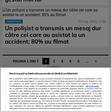
16 aug. 2019, 17:00
LIFESTYLE
Un polișist a transmis un mesaj dur
către cei care au asistat la un
accident: 80% au filmat
PAGINA 1 DIN 7
1
2
3
4
5
...
»
ULTIMA »
Nouă ne pasă ca datele tale personale să rămână confidențiale
Noi și partenerii noștri
1019
stocăm și/sau accesăm informații pe dispozitivul dvs., precum identificatorii cookie
unici pentru prelucrarea datelor cu caracter personal. Puteți accepta sau gestiona preferințele dvs. făcând clic mai
jos, respectiv vă puteți opune utilizării unui interes legitim în orice moment pe pagina cu politica de
confidențialitate. Aceste alegeri vor fi raportate partenerilor noștri și nu vă vor afecta navigarea.
Mai multe detalii
Noi si partenerii nostri (retelele de socializare si agentiile de publicitate partenere, precum si furnizorii nostri de
servicii de date analitice) prelucram date pentru a permite website-ului sa functioneze, pentru a personaliza
continutul si anunturile publicitare afisate in functie de interesele si/sau profilul dvs., pentru a va oferi
functionalitati aferente retelelor de socializare si pentru a analiza traficul pe website. Beneficiati de drepturile
prevazute de art. 15-22 din GDPR in legatura cu prelucrarea datelor cu caracter personal. Aceste drepturi pot fi
TERMENI ȘI CONDIȚII
DESPRE NOI
CONTACT
exercitate prin modalitatea indicata
aici
. Prin click pe “ACCEPT TOATE”, acceptati folosirea tuturor Tehnologiilor de
tip Cookie, care implica inclusiv acceptul dvs. cu privire la stocarea/accesarea informatiilor de catre Vendor-ii cu
SETĂRI COOKIES
care colaboram. Prin click pe “VREAU SA MODIFIC SETARILE INDIVIDUAL” puteti schimba preferintele in mod
individual, mai putin cele legate de cookie strict necesare pentru functionarea website-ului.