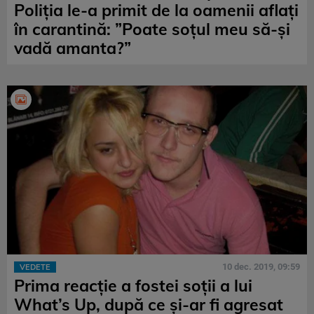
Poliția le-a primit de la oamenii aflați
în carantină: ”Poate soțul meu să-și
vadă amanta?”
10 dec. 2019, 09:59
VEDETE
Prima reacție a fostei soții a lui
What’s Up, după ce și-ar fi agresat