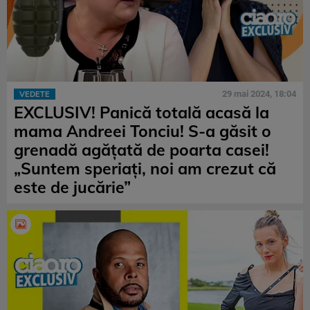
29 mai 2024, 18:04
VEDETE
EXCLUSIV! Panică totală acasă la
mama Andreei Tonciu! S-a găsit o
grenadă agățată de poarta casei!
„Suntem speriați, noi am crezut că
este de jucărie”