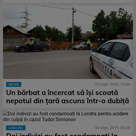
27 sept. 2019, 12:46
NEWS
Un bărbat a încercat să își scoată
nepotul din țară ascuns într-o dubiță
04 sept. 2019, 08:26
CIAO.RO
Doi indivizi au fost condamnați la