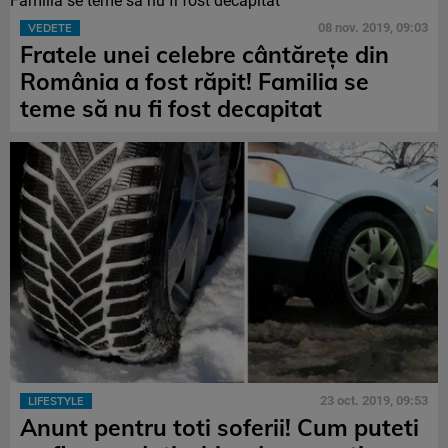
08 nov. 2019, 09:03
VEDETE
Fratele unei celebre cântărețe din
România a fost răpit! Familia se
teme să nu fi fost decapitat
23 oct. 2019, 09:53
LIFESTYLE
Anunt pentru toti soferii! Cum puteti