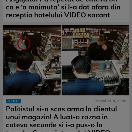
ca e ‘o maimuta’ si l-a dat afara din
receptia hotelului VIDEO socant
09 mai 2018, 21:30
VIDEO
Politistul si-a scos arma la clientul
unui magazin! A luat-o razna in
cateva secunde si i-a pus-o la