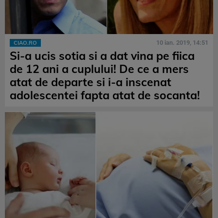
10 ian. 2019, 14:51
CIAO.RO
Si-a ucis sotia si a dat vina pe fiica
de 12 ani a cuplului! De ce a mers
atat de departe si i-a inscenat
adolescentei fapta atat de socanta!