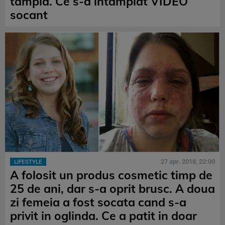
tampla. Ce s-a intamplat VIDEO
socant
27 apr. 2018, 22:00
LIFESTYLE
A folosit un produs cosmetic timp de
25 de ani, dar s-a oprit brusc. A doua
zi femeia a fost socata cand s-a
privit in oglinda. Ce a patit in doar