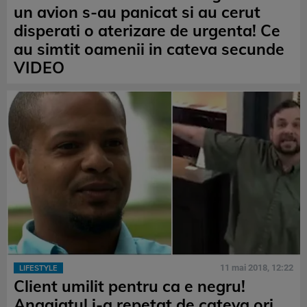
un avion s-au panicat si au cerut
disperati o aterizare de urgenta! Ce
au simtit oamenii in cateva secunde
VIDEO
11 mai 2018, 12:22
LIFESTYLE
Client umilit pentru ca e negru!
Angajatul i-a repetat de cateva ori