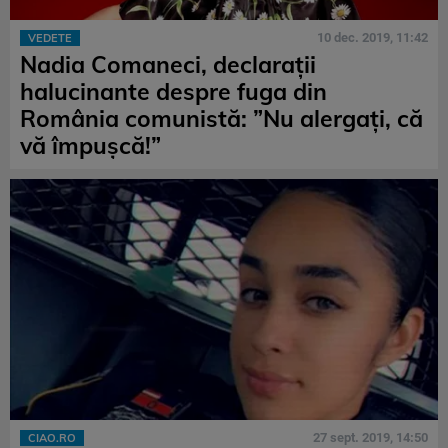
10 dec. 2019, 11:42
VEDETE
Nadia Comaneci, declarații
halucinante despre fuga din
România comunistă: ”Nu alergaţi, că
vă împuşcă!”
27 sept. 2019, 14:50
CIAO.RO