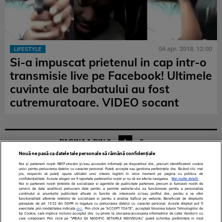
04 apr. 2018, 12:00
LIFESTYLE
Si-a impuscat prietenul in cap intr-o
transmisie live pe Facebook! Ultimele
cuvinte ale barbatului au fost
cutremuratoare. VIDEO socant
PAGINA 1 DIN 2
1
2
»
Nouă ne pasă ca datele tale personale să rămână confidențiale
Noi și partenerii noștri
1017
stocăm și/sau accesăm informații pe dispozitivul dvs., precum identificatorii cookie
unici pentru prelucrarea datelor cu caracter personal. Puteți accepta sau gestiona preferințele dvs. făcând clic mai
jos, respectiv vă puteți opune utilizării unui interes legitim în orice moment pe pagina cu politica de
confidențialitate. Aceste alegeri vor fi raportate partenerilor noștri și nu vă vor afecta navigarea.
Mai multe detalii
Noi si partenerii nostri (retelele de socializare si agentiile de publicitate partenere, precum si furnizorii nostri de
servicii de date analitice) prelucram date pentru a permite website-ului sa functioneze, pentru a personaliza
continutul si anunturile publicitare afisate in functie de interesele si/sau profilul dvs., pentru a va oferi
functionalitati aferente retelelor de socializare si pentru a analiza traficul pe website. Beneficiati de drepturile
prevazute de art. 15-22 din GDPR in legatura cu prelucrarea datelor cu caracter personal. Aceste drepturi pot fi
TERMENI ȘI CONDIȚII
DESPRE NOI
CONTACT
exercitate prin modalitatea indicata
aici
. Prin click pe “ACCEPT TOATE”, acceptati folosirea tuturor Tehnologiilor de
tip Cookie, care implica inclusiv acceptul dvs. cu privire la stocarea/accesarea informatiilor de catre Vendor-ii cu
SETĂRI COOKIES
care colaboram. Prin click pe “VREAU SA MODIFIC SETARILE INDIVIDUAL” puteti schimba preferintele in mod