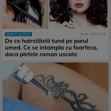
06 iul. 2018, 12:32
BEAUTY & STYLE
De ce hairstilistii tund pe parul
umed. Ce se intampla cu foarfeca,
daca pletele raman uscate