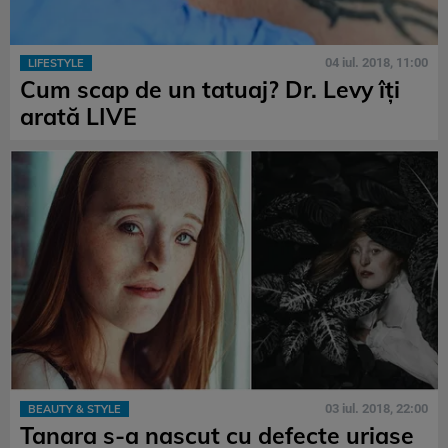
04 iul. 2018, 11:00
LIFESTYLE
Cum scap de un tatuaj? Dr. Levy îți
arată LIVE
03 iul. 2018, 22:00
BEAUTY & STYLE
Tanara s-a nascut cu defecte uriase