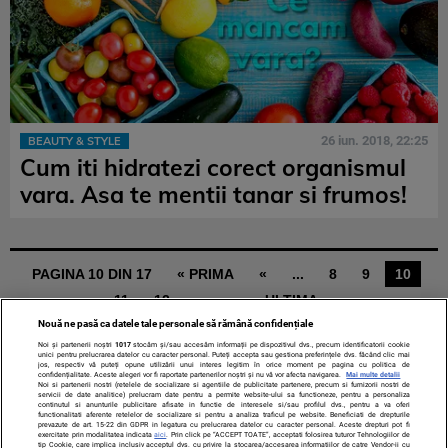
26 iun. 2018, 22:25
BEAUTY & STYLE
Cum iti hidratezi corect organismul
vara. Asa te mentii tanar si frumos!
PAGINA 10 DIN 17
« PRIMA
«
...
8
9
10
11
12
...
»
ULTIMA »
Nouă ne pasă ca datele tale personale să rămână confidențiale
Noi și partenerii noștri
1017
stocăm și/sau accesăm informații pe dispozitivul dvs., precum identificatorii cookie
unici pentru prelucrarea datelor cu caracter personal. Puteți accepta sau gestiona preferințele dvs. făcând clic mai
jos, respectiv vă puteți opune utilizării unui interes legitim în orice moment pe pagina cu politica de
confidențialitate. Aceste alegeri vor fi raportate partenerilor noștri și nu vă vor afecta navigarea.
Mai multe detalii
Noi si partenerii nostri (retelele de socializare si agentiile de publicitate partenere, precum si furnizorii nostri de
servicii de date analitice) prelucram date pentru a permite website-ului sa functioneze, pentru a personaliza
continutul si anunturile publicitare afisate in functie de interesele si/sau profilul dvs., pentru a va oferi
functionalitati aferente retelelor de socializare si pentru a analiza traficul pe website. Beneficiati de drepturile
prevazute de art. 15-22 din GDPR in legatura cu prelucrarea datelor cu caracter personal. Aceste drepturi pot fi
TERMENI ȘI CONDIȚII
DESPRE NOI
CONTACT
exercitate prin modalitatea indicata
aici
. Prin click pe “ACCEPT TOATE”, acceptati folosirea tuturor Tehnologiilor de
tip Cookie, care implica inclusiv acceptul dvs. cu privire la stocarea/accesarea informatiilor de catre Vendor-ii cu
SETĂRI COOKIES