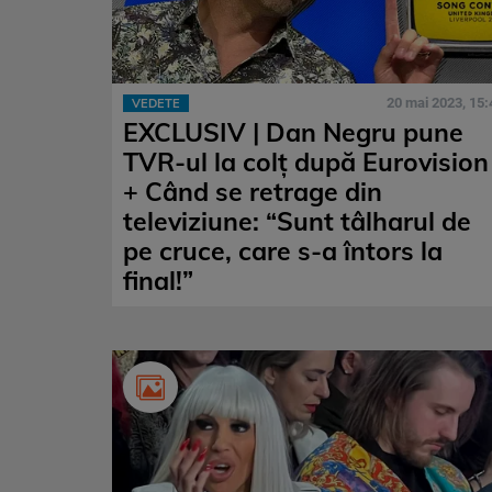
20 mai 2023, 15:
VEDETE
EXCLUSIV | Dan Negru pune
TVR-ul la colț după Eurovision
+ Când se retrage din
televiziune: “Sunt tâlharul de
pe cruce, care s-a întors la
final!”