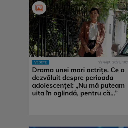
22 sept. 2023, 10:
VEDETE
Drama unei mari actrițe. Ce a
dezvăluit despre perioada
adolescenței: „Nu mă puteam
uita în oglindă, pentru că…”