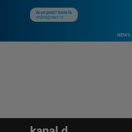
Ai un pont? Scrie la
online@ciao.ro
NEWS
kanal d