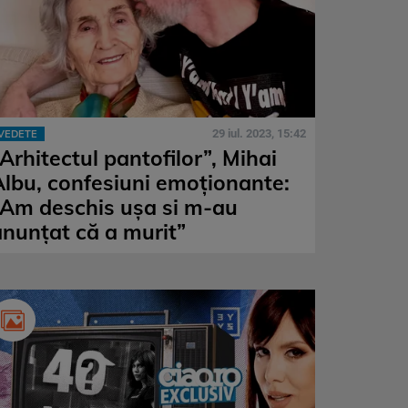
29 iul. 2023, 15:42
VEDETE
Arhitectul pantofilor”, Mihai
Albu, confesiuni emoționante:
„Am deschis ușa si m-au
anunțat că a murit”