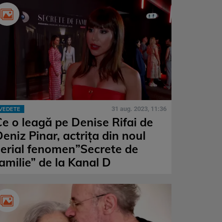
31 aug. 2023, 11:36
VEDETE
Ce o leagă pe Denise Rifai de
eniz Pinar, actrița din noul
serial fenomen”Secrete de
amilie” de la Kanal D