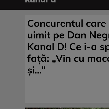
Concurentul care 
uimit pe Dan Neg
Kanal D! Ce i-a s
față: „Vin cu mac
și…”