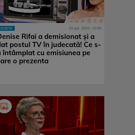
25 apr. 2023, 12:59
VEDETE
Denise Rifai a demisionat și a
dat postul TV în judecată! Ce s-
a întâmplat cu emisiunea pe
care o prezenta