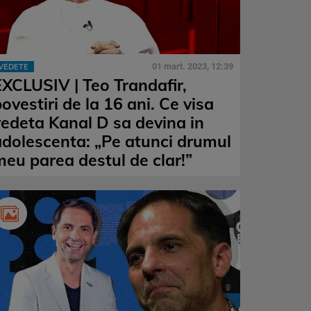
01 mart. 2023, 12:39
VEDETE
EXCLUSIV | Teo Trandafir,
ovestiri de la 16 ani. Ce visa
vedeta Kanal D sa devina in
adolescenta: „Pe atunci drumul
meu parea destul de clar!”