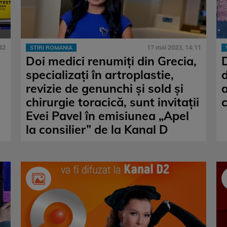
42
17 mai 2023, 14:11
STIRI ROMANIA
Doi medici renumiți din Grecia,
specializați în artroplastie,
revizie de genunchi și sold și
chirurgie toracică, sunt invitații
Evei Pavel în emisiunea „Apel
la consilier” de la Kanal D