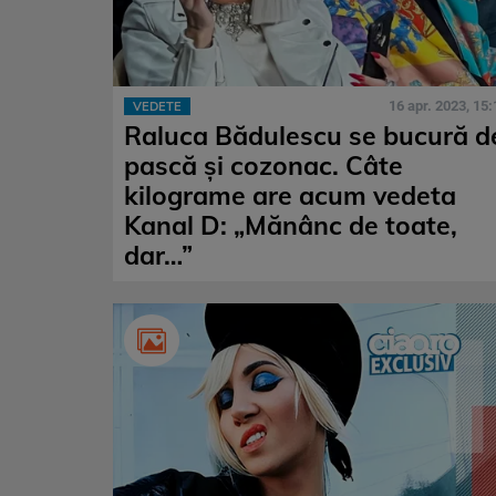
16 apr. 2023, 15:
VEDETE
Raluca Bădulescu se bucură d
pască și cozonac. Câte
kilograme are acum vedeta
Kanal D: „Mănânc de toate,
dar…”