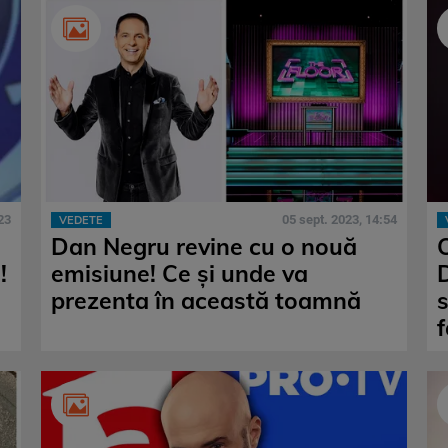
23
05 sept. 2023, 14:54
VEDETE
Dan Negru revine cu o nouă
!
emisiune! Ce și unde va
D
prezenta în această toamnă
f