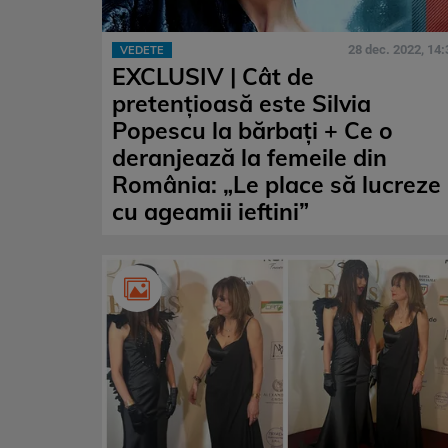
28 dec. 2022, 14:
VEDETE
EXCLUSIV | Cât de
pretențioasă este Silvia
Popescu la bărbați + Ce o
deranjează la femeile din
România: „Le place să lucreze
cu ageamii ieftini”