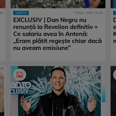
32
19 dec. 2022, 18:55
VEDETE
EXCLUSIV | Dan Negru nu
renunță la Revelion definitiv +
Ce salariu avea în Antenă:
K
„Eram plătit regește chiar dacă
nu aveam emisiune”