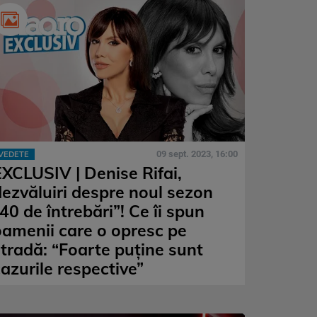
09 sept. 2023, 16:00
VEDETE
EXCLUSIV | Denise Rifai,
dezvăluiri despre noul sezon
40 de întrebări”! Ce îi spun
oamenii care o opresc pe
stradă: “Foarte puține sunt
cazurile respective”