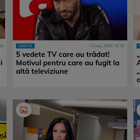
23
13 aug. 2023, 12:18
VEDETE
5 vedete TV care au trădat!
„
i
Motivul pentru care au fugit la
altă televiziune