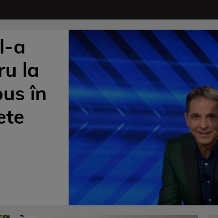
l-a
ru la
pus în
ete