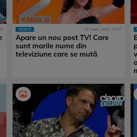
19
01 mart. 2023, 13:57
VEDETE
e
Apare un nou post TV! Care
sunt marile nume din
p
televiziune care se mută