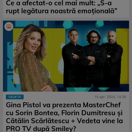
Ce a afectat-o cel mai mult: „S-a
rupt legătura noastră emoțională”
16 apr. 2024, 14:38
VEDETE
Gina Pistol va prezenta MasterChef
cu Sorin Bontea, Florin Dumitresu şi
Cătălin Scărlătescu + Vedeta vine la
PRO TV după Smiley?