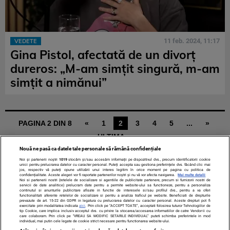
11 feb. 2024, 11:17
VEDETE
Gina Pistol, afectată de un divorț
dureros: „M-am simțit singură, m-am
simțit a nimănui”
PAGINA 2 DIN 8
«
1
2
3
4
5
...
»
ULTIMA »
Nouă ne pasă ca datele tale personale să rămână confidențiale
Noi și partenerii noștri
1019
stocăm și/sau accesăm informații pe dispozitivul dvs., precum identificatorii cookie
unici pentru prelucrarea datelor cu caracter personal. Puteți accepta sau gestiona preferințele dvs. făcând clic mai
jos, respectiv vă puteți opune utilizării unui interes legitim în orice moment pe pagina cu politica de
confidențialitate. Aceste alegeri vor fi raportate partenerilor noștri și nu vă vor afecta navigarea.
Mai multe detalii
Noi si partenerii nostri (retelele de socializare si agentiile de publicitate partenere, precum si furnizorii nostri de
servicii de date analitice) prelucram date pentru a permite website-ului sa functioneze, pentru a personaliza
continutul si anunturile publicitare afisate in functie de interesele si/sau profilul dvs., pentru a va oferi
functionalitati aferente retelelor de socializare si pentru a analiza traficul pe website. Beneficiati de drepturile
prevazute de art. 15-22 din GDPR in legatura cu prelucrarea datelor cu caracter personal. Aceste drepturi pot fi
TERMENI ȘI CONDIȚII
DESPRE NOI
CONTACT
exercitate prin modalitatea indicata
aici
. Prin click pe “ACCEPT TOATE”, acceptati folosirea tuturor Tehnologiilor de
tip Cookie, care implica inclusiv acceptul dvs. cu privire la stocarea/accesarea informatiilor de catre Vendor-ii cu
SETĂRI COOKIES
care colaboram. Prin click pe “VREAU SA MODIFIC SETARILE INDIVIDUAL” puteti schimba preferintele in mod
individual, mai putin cele legate de cookie strict necesare pentru functionarea website-ului.