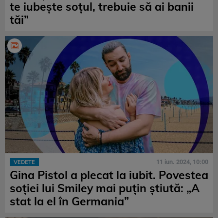
te iubește soțul, trebuie să ai banii
tăi”
11 iun. 2024, 10:00
VEDETE
Gina Pistol a plecat la iubit. Povestea
soției lui Smiley mai puțin știută: „A
stat la el în Germania”