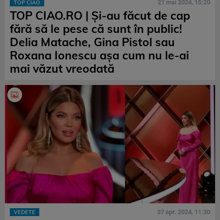
21 mai 2024, 15:20
TOP CIAO
TOP CIAO.RO | Şi-au făcut de cap
fără să le pese că sunt în public!
Delia Matache, Gina Pistol sau
Roxana Ionescu aşa cum nu le-ai
mai văzut vreodată
27 apr. 2024, 11:30
VEDETE