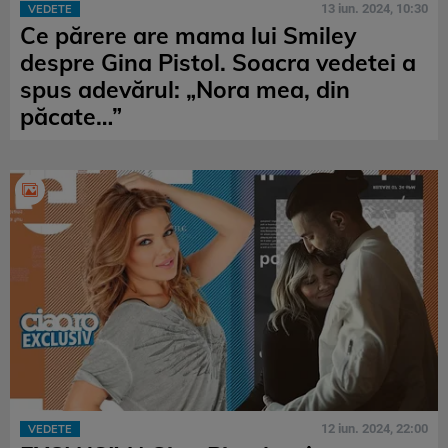
13 iun. 2024, 10:30
VEDETE
Ce părere are mama lui Smiley
despre Gina Pistol. Soacra vedetei a
spus adevărul: „Nora mea, din
păcate…”
12 iun. 2024, 22:00
VEDETE