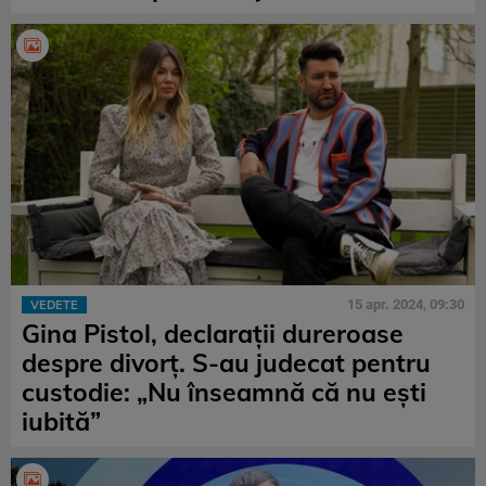
15 apr. 2024, 09:30
VEDETE
Gina Pistol, declaraţii dureroase
despre divorţ. S-au judecat pentru
custodie: „Nu înseamnă că nu eşti
iubită”