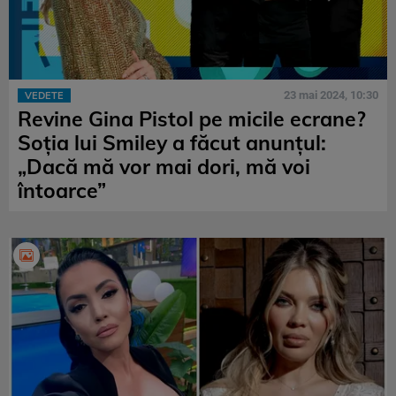
23 mai 2024, 10:30
VEDETE
Revine Gina Pistol pe micile ecrane?
Soția lui Smiley a făcut anunțul:
„Dacă mă vor mai dori, mă voi
întoarce”