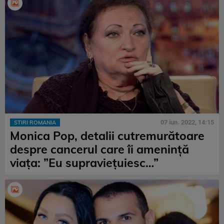
07 iun. 2022, 14:15
STIRI ROMANIA
Monica Pop, detalii cutremurătoare
despre cancerul care îi amenință
viața: ”Eu supraviețuiesc…”