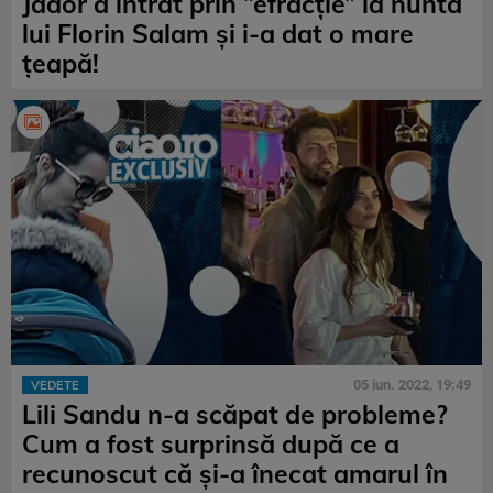
Jador a intrat prin ”efracție” la nunta
lui Florin Salam și i-a dat o mare
țeapă!
05 iun. 2022, 19:49
VEDETE
Lili Sandu n-a scăpat de probleme?
Cum a fost surprinsă după ce a
recunoscut că și-a înecat amarul în