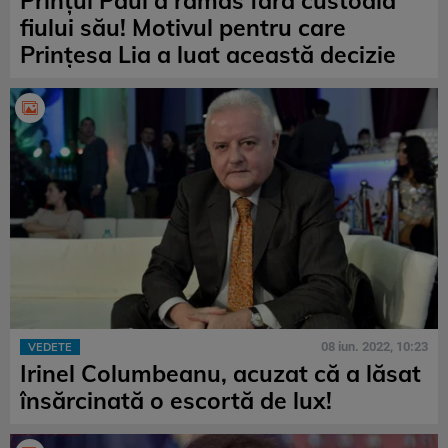
Prințul Paul a rămas fără custodia
fiului său! Motivul pentru care
Prințesa Lia a luat această decizie
08 iun. 2022, 10:23
VEDETE
Irinel Columbeanu, acuzat că a lăsat
însărcinată o escortă de lux!