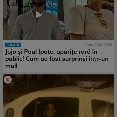
11 iun. 2022, 09:36
VEDETE
Jojo și Paul Ipate, aparițe rară în
public! Cum au fost surprinși într-un
mall