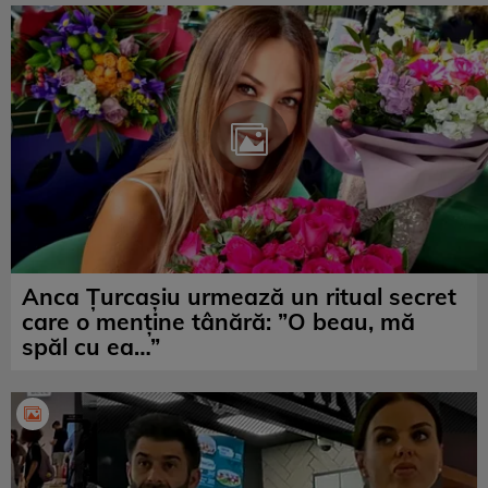
Anca Țurcașiu urmează un ritual secret
care o menține tânără: ”O beau, mă
spăl cu ea…”