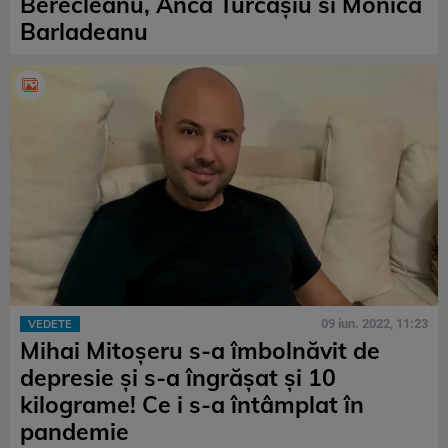
Berecleanu, Anca Turcașiu si Monica
Barladeanu
09 iun. 2022, 11:23
VEDETE
Mihai Mitoșeru s-a îmbolnăvit de
depresie și s-a îngrășat și 10
kilograme! Ce i s-a întâmplat în
pandemie