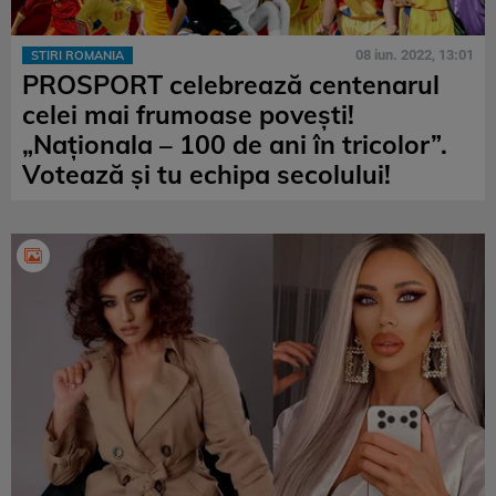
08 iun. 2022, 13:01
STIRI ROMANIA
PROSPORT celebrează centenarul
celei mai frumoase povești!
„Naționala – 100 de ani în tricolor”.
Votează și tu echipa secolului!