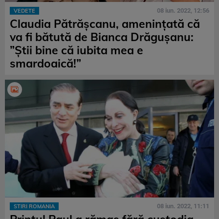
08 iun. 2022, 12:56
VEDETE
Claudia Pătrășcanu, amenințată că
va fi bătută de Bianca Drăgușanu:
”Știi bine că iubita mea e
smardoaică!”
08 iun. 2022, 11:11
STIRI ROMANIA