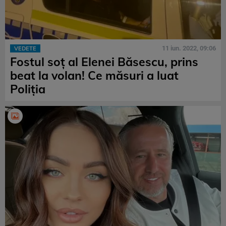
11 iun. 2022, 09:06
VEDETE
Fostul soț al Elenei Băsescu, prins
beat la volan! Ce măsuri a luat
Poliția