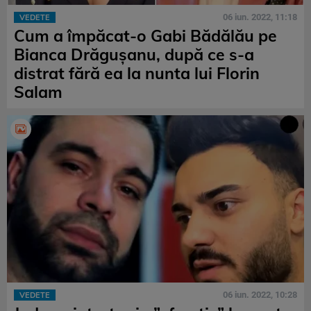
06 iun. 2022, 11:18
VEDETE
Cum a împăcat-o Gabi Bădălău pe
Bianca Drăgușanu, după ce s-a
distrat fără ea la nunta lui Florin
Salam
06 iun. 2022, 10:28
VEDETE