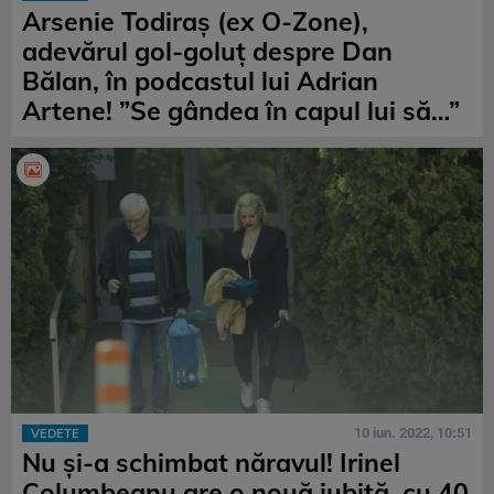
Arsenie Todiraș (ex O-Zone),
adevărul gol-goluț despre Dan
Bălan, în podcastul lui Adrian
Artene! ”Se gândea în capul lui să…”
10 iun. 2022, 10:51
VEDETE
Nu și-a schimbat năravul! Irinel
Columbeanu are o nouă iubită, cu 40