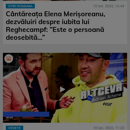
10 iun. 2022, 12:44
STIRI ROMANIA
Cântăreața Elena Merișoreanu,
dezvăluiri despre iubita lui
Reghecampf: ”Este o persoană
deosebită…”
10 iun. 2022, 11:23
VEDETE