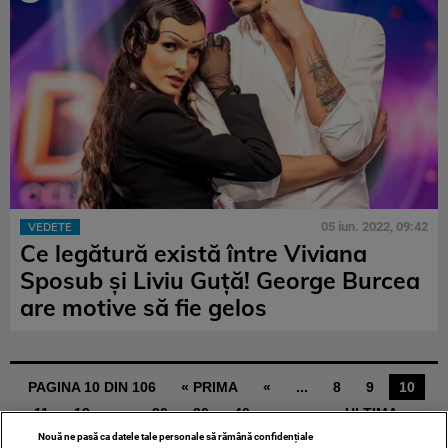
05 iun. 2022, 09:42
VEDETE
Ce legătură există între Viviana
Sposub și Liviu Guță! George Burcea
are motive să fie gelos
PAGINA 10 DIN 106
« PRIMA
«
...
8
9
10
11
12
...
20
30
40
...
»
ULTIMA »
Nouă ne pasă ca datele tale personale să rămână confidențiale