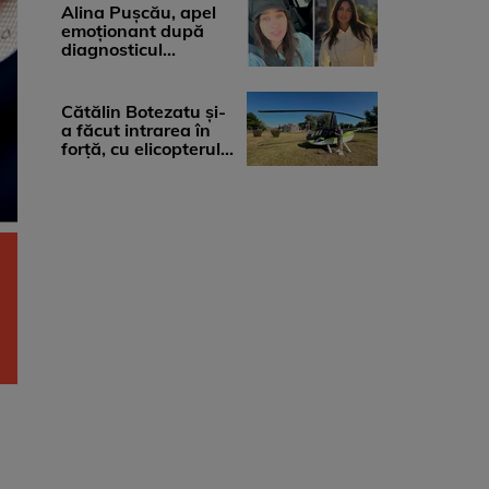
medicii, ...
Alina Pușcău, apel
emoționant după
diagnosticul
devastator: „Am
cinci tumori. Vă rog
...
Cătălin Botezatu și-
a făcut intrarea în
forță, cu elicopterul,
la Young Island
Festival ...