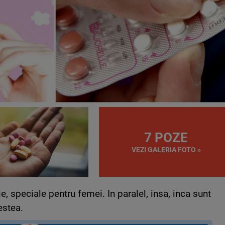
7 POZE
VEZI GALERIA FOTO »
 speciale pentru femei. In paralel, insa, inca sunt
estea.