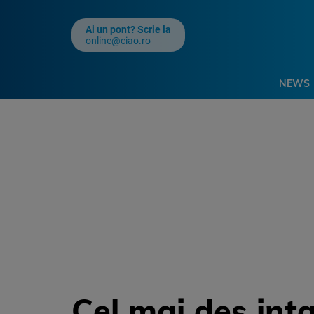
Ai un pont? Scrie la
online@ciao.ro
NEWS
Cel mai des inta