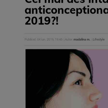
anticonceptional
2019?!
Publicat: 04 iun. 2019, 19:45
Autor:
madalina m.
Lifestyle