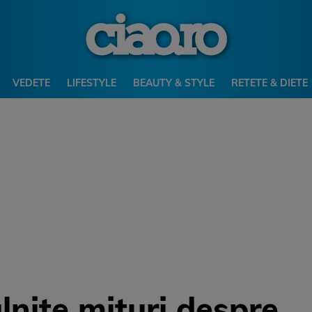
VEDETE
LIFESTYLE
BEAUTY & STYLE
RETETE & DIETE
lnite mituri despre