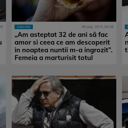
05
08 aug. 2019, 06:58
CIAO.RO
„Am asteptat 32 de ani să fac
u
amor si ceea ce am descoperit
in noaptea nuntii m-a ingrozit”.
Femeia a marturisit totul