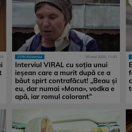
18
05 mai 2020, 11:43
STIRI ROMANIA
i
Interviul VIRAL cu soția unui
B
t
ieșean care a murit după ce a
băut spirt contrafăcut! „Beau și
c
eu, dar numai «Mona», vodka e
t
apă, iar romul colorant”