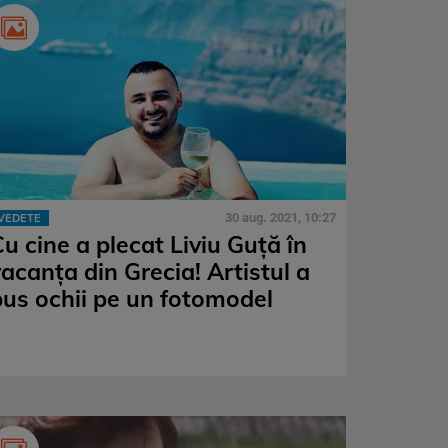
30 aug. 2021, 10:27
VEDETE
u cine a plecat Liviu Guță în
vacanța din Grecia! Artistul a
pus ochii pe un fotomodel