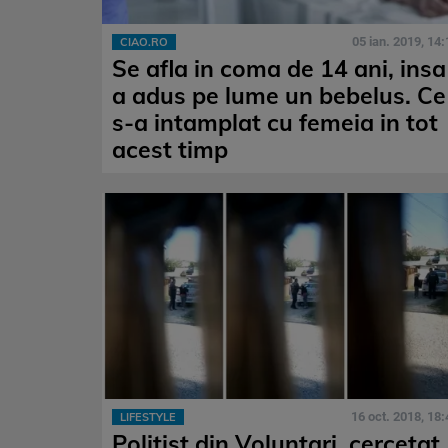
05 ian. 2019, 14:
CIAO.RO
Se afla in coma de 14 ani, insa
a adus pe lume un bebelus. Ce
s-a intamplat cu femeia in tot
acest timp
16 oct. 2018, 18:
LIFESTYLE
Politist din Voluntari, cercetat