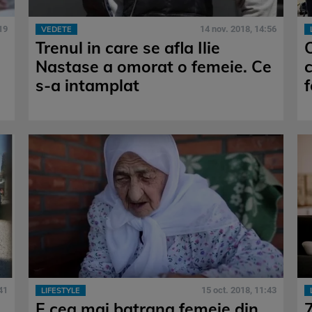
19
14 nov. 2018, 14:56
VEDETE
Trenul in care se afla Ilie
Nastase a omorat o femeie. Ce
s-a intamplat
41
15 oct. 2018, 11:43
LIFESTYLE
E cea mai batrana femeie din
7