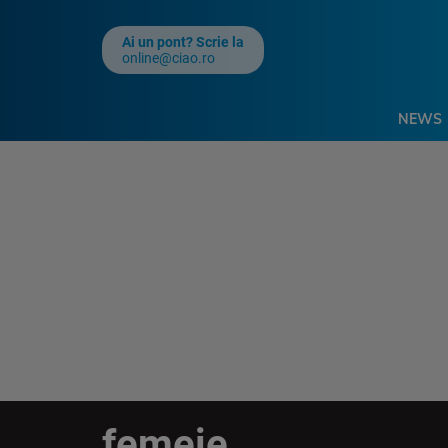
Ai un pont? Scrie la
online@ciao.ro
NEWS
femeie