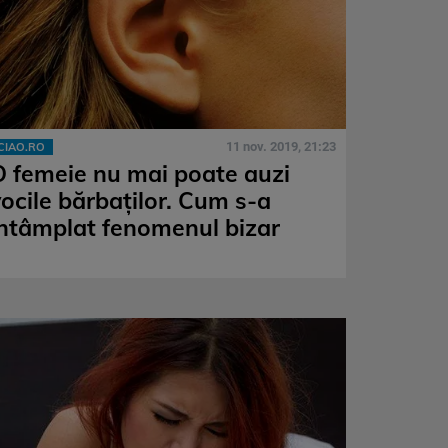
11 nov. 2019, 21:23
CIAO.RO
O femeie nu mai poate auzi
vocile bărbaților. Cum s-a
întâmplat fenomenul bizar