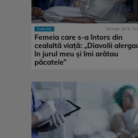
26 sept. 2019, 10:
CIAO.RO
Femeia care s-a întors din
cealaltă viață: „Diavolii alerga
în jurul meu şi îmi arătau
păcatele”