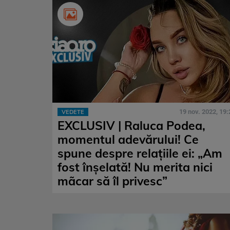
19 nov. 2022, 19:
VEDETE
EXCLUSIV | Raluca Podea,
momentul adevărului! Ce
spune despre relațiile ei: „Am
fost înșelată! Nu merita nici
mãcar să îl privesc”