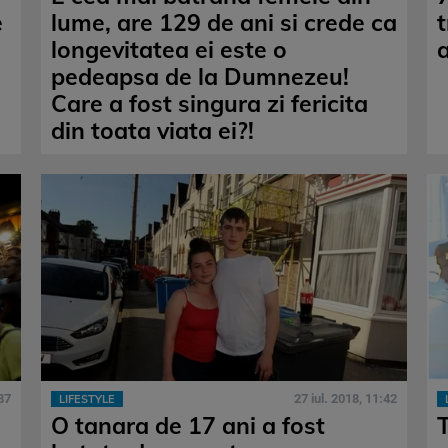
e
lume, are 129 de ani si crede ca
longevitatea ei este o
pedeapsa de la Dumnezeu!
Care a fost singura zi fericita
din toata viata ei?!
37
27 iul. 2018, 11:42
LIFESTYLE
O tanara de 17 ani a fost
T