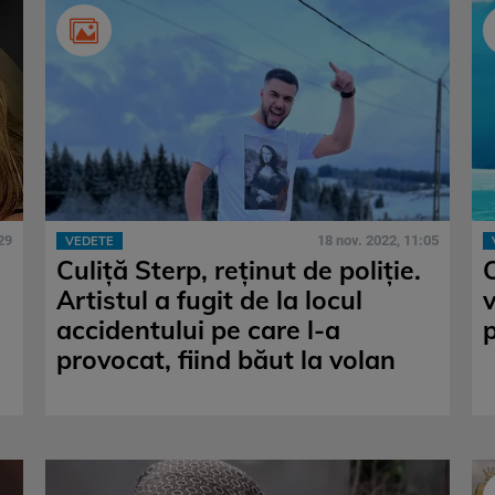
29
18 nov. 2022, 11:05
VEDETE
Culiță Sterp, reținut de poliție.
C
Artistul a fugit de la locul
accidentului pe care l-a
provocat, fiind băut la volan