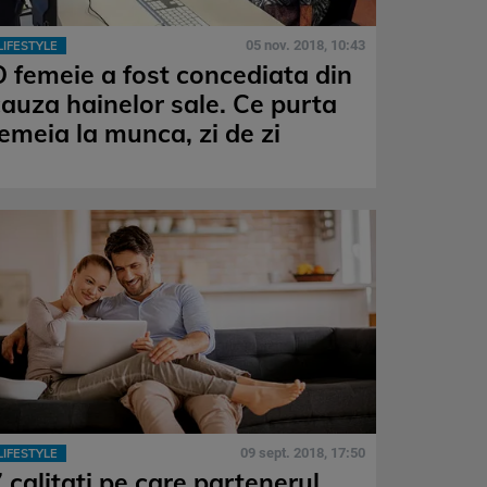
05 nov. 2018, 10:43
LIFESTYLE
O femeie a fost concediata din
cauza hainelor sale. Ce purta
femeia la munca, zi de zi
09 sept. 2018, 17:50
LIFESTYLE
 calitati pe care partenerul