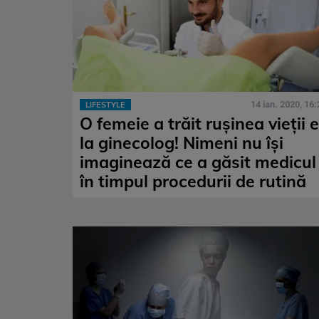
14 ian. 2020, 16:
LIFESTYLE
O femeie a trăit rușinea vieții e
la ginecolog! Nimeni nu își
imaginează ce a găsit medicul
în timpul procedurii de rutină