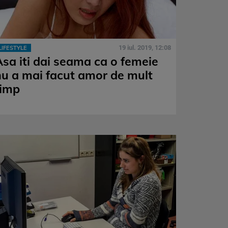
19 iul. 2019, 12:08
LIFESTYLE
Asa iti dai seama ca o femeie
nu a mai facut amor de mult
timp