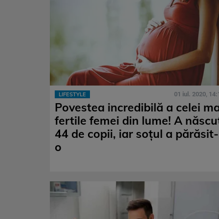
01 iul. 2020, 14:
LIFESTYLE
Povestea incredibilă a celei ma
fertile femei din lume! A născu
44 de copii, iar soţul a părăsit-
o