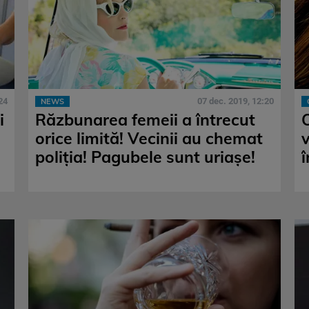
24
07 dec. 2019, 12:20
NEWS
i
Răzbunarea femeii a întrecut
orice limită! Vecinii au chemat
poliția! Pagubele sunt uriașe!