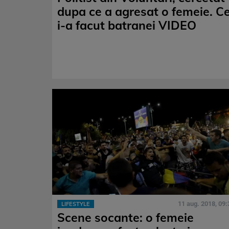
dupa ce a agresat o femeie. C
i-a facut batranei VIDEO
11 aug. 2018, 09:
LIFESTYLE
Scene socante: o femeie