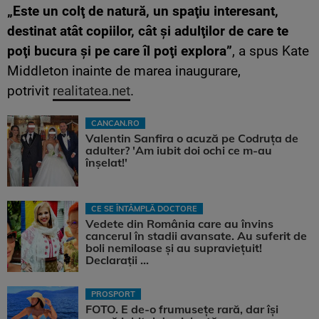
„Este un colţ de natură, un spaţiu interesant,
destinat atât copiilor, cât şi adulţilor de care te
poţi bucura şi pe care îl poţi explora”
, a spus Kate
Middleton inainte de marea inaugurare,
potrivit
realitatea.net
.
CANCAN.RO
Valentin Sanfira o acuză pe Codruța de
adulter? 'Am iubit doi ochi ce m-au
înșelat!'
CE SE ÎNTÂMPLĂ DOCTORE
Vedete din România care au învins
cancerul în stadii avansate. Au suferit de
boli nemiloase şi au supravieţuit!
Declarații ...
PROSPORT
FOTO. E de-o frumusețe rară, dar își