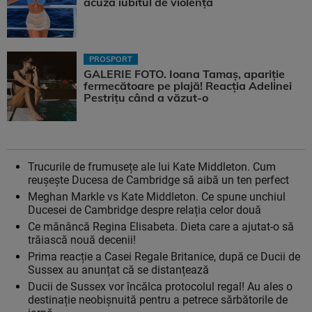
acuză iubitul de violență
PROSPORT
GALERIE FOTO. Ioana Tamaş, apariție
fermecătoare pe plajă! Reacția Adelinei
Pestrițu când a văzut-o
Trucurile de frumusețe ale lui Kate Middleton. Cum
reușește Ducesa de Cambridge să aibă un ten perfect
Meghan Markle vs Kate Middleton. Ce spune unchiul
Ducesei de Cambridge despre relația celor două
Ce mănâncă Regina Elisabeta. Dieta care a ajutat-o să
trăiască nouă decenii!
Prima reacție a Casei Regale Britanice, după ce Ducii de
Sussex au anunțat că se distanțează
Ducii de Sussex vor încălca protocolul regal! Au ales o
destinație neobișnuită pentru a petrece sărbătorile de