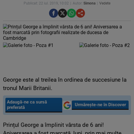
Publicat: 22 iul. 2019, 10:02
Autor:
Simona
Vedete
George este al treilea în ordinea de succesiune la
tronul Marii Britanii.
Adaugă-ne ca sursă
Urmărește-ne în Discover
preferată
Prințul George a împlinit vârsta de 6 ani!
Aniversarea a fost marcată, luni, prin mai multe