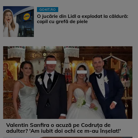
GO4IT.RO
O jucărie din Lidl a explodat la căldură:
copil cu grefă de piele
Valentin Sanfira o acuză pe Codruța de
adulter? 'Am iubit doi ochi ce m-au înșelat!'