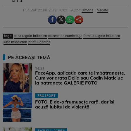
iarnă
Publicat: 22 iul. 2019, 10:02
Autor:
Simona
Vedete
tags:
casa regala britanica
ducesa de cambridge
familia regala britanica
kate middleton
printul george
PE ACEEAȘI TEMĂ
14:21
FaceApp, aplicatia care te imbatraneste.
Cum vor arata Delia sau Codin Maticiuc
la batranete GALERIE FOTO
PROSPORT
FOTO. E de-o frumusețe rară, dar își
acuză iubitul de violență
RÂZI CU LACRIMI