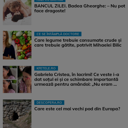
BANCUL ZILEI. Badea Gheorghe: – Nu pot
face dragoste!
CE SE ÎNTÂMPLĂ DOCTORE
Care legume trebuie consumate crude și
care trebuie gătite, potrivit Mihaelei Bilic
KFETELE.RO
Gabriela Cristea, în lacrimi! Ce veste i-a
dat soțul ei și ce schimbare importantă
urmează pentru amândoi: „Nu eram ...
DESCOPERA.RO
Care este cel mai vechi pod din Europa?