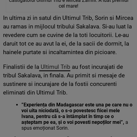
Castigatorul Ultimul Trib e Mircea Zamfir. A luat premiul
cel mare!
In ultima zi in satul din Ultimul Trib, Sorin si Mircea
au ramas in mijlocul tribului Sakalava. Si-au luat la
revedere cum se cuvine de la toti locuitorii. Le-au
daruit tot ce au avut la ei, de la sacii de dormit, la
hainele purtate si incaltamintea din picioare.
Finalistii de la
Ultimul Trib
au fost incurajati de
tribul Sakalava, in finala. Au primit si mesaje de
sustinere si incurajare de la fostii concurenti
eliminati din Ultimul Trib.
”Experiența din Madagascar este una pe care nu o
voi uita niciodată, o s-o povestesc fiicei mele
Ivana, pentru că s-a întâmplat în timp ce o
așteptam pe ea, și o voi povesti nepoților mei”,
a
spus emoționat Sorin.