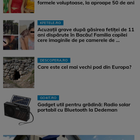
formele voluptoase, la aproape 50 de ani
KFETELE.RO
Acuzații grave după găsirea fetiței de 11
ani dispărute în Bacău! Familia copilei
cere imaginile de pe camerele de ...
DESCOPERA.RO
Care este cel mai vechi pod din Europa?
GO4IT.RO
Gadget util pentru grădină: Radio solar
portabil cu Bluetooth la Dedeman