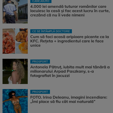
CANCAN.RO
4.000 lei amendă tuturor românilor care
locuiesc la casă și fac acest lucru în curte,
crezând că nu îi vede nimeni
CE SE ÎNTÂMPLĂ DOCTORE
Cum să faci acasă aripioare picante ca la
KFC. Rețeta + ingredientul care le face
unice
PROSPORT
Antonela Pătruț, iubita mult mai tânără a
milionarului Arpad Paszkany, s-a
fotografiat în jacuzzi
PROSPORT
FOTO. Irina Deleanu, imagini incendiare:
„Îmi place să fiu cât mai naturală”