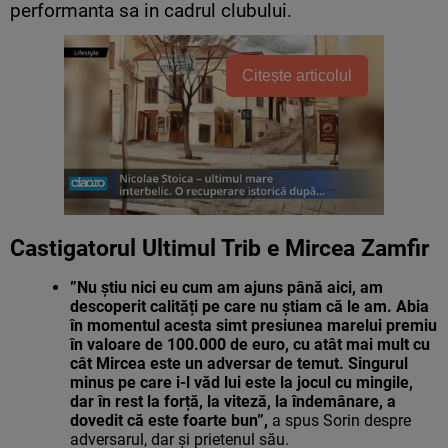
performanta sa in cadrul clubului.
Citește articolul
Castigatorul Ultimul Trib e Mircea Zamfir
”Nu știu nici eu cum am ajuns până aici, am
descoperit calități pe care nu știam că le am. Abia
în momentul acesta simt presiunea marelui premiu
în valoare de 100.000 de euro, cu atât mai mult cu
cât Mircea este un adversar de temut. Singurul
minus pe care i-l văd lui este la jocul cu mingile,
dar în rest la forță, la viteză, la îndemânare, a
dovedit că este foarte bun”,
a spus Sorin despre
adversarul, dar și prietenul său.