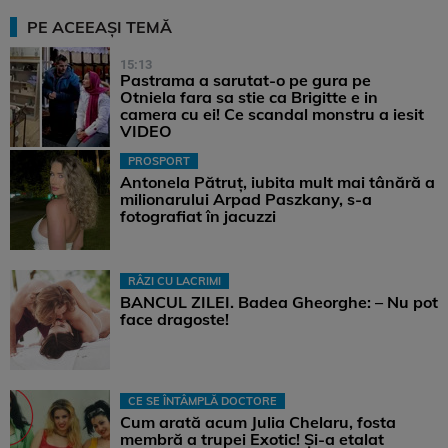
PE ACEEAȘI TEMĂ
15:13
Pastrama a sarutat-o pe gura pe
Otniela fara sa stie ca Brigitte e in
camera cu ei! Ce scandal monstru a iesit
VIDEO
PROSPORT
Antonela Pătruț, iubita mult mai tânără a
milionarului Arpad Paszkany, s-a
fotografiat în jacuzzi
RÂZI CU LACRIMI
BANCUL ZILEI. Badea Gheorghe: – Nu pot
face dragoste!
CE SE ÎNTÂMPLĂ DOCTORE
Cum arată acum Julia Chelaru, fosta
membră a trupei Exotic! Și-a etalat