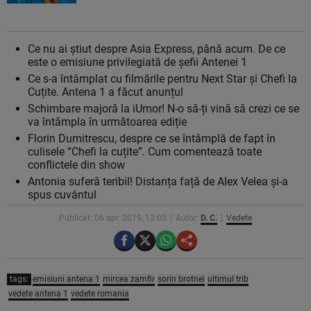
Ce nu ai știut despre Asia Express, până acum. De ce
este o emisiune privilegiată de șefii Antenei 1
Ce s-a întâmplat cu filmările pentru Next Star și Chefi la
Cuțite. Antena 1 a făcut anunțul
Schimbare majoră la iUmor! N-o să-ți vină să crezi ce se
va întâmpla în următoarea ediție
Florin Dumitrescu, despre ce se întâmplă de fapt în
culisele “Chefi la cuțite”. Cum comentează toate
conflictele din show
Antonia suferă teribil! Distanța față de Alex Velea și-a
spus cuvântul
Publicat: 06 apr. 2019, 13:05
Autor:
D. C.
Vedete
tags:
emisiuni antena 1
mircea zamfir
sorin brotnei
ultimul trib
vedete antena 1
vedete romania