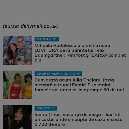
(sursa: dailymail.co.uk)
CANCAN.RO
Mihaela Rădulescu a primit o nouă
LOVITURĂ de la părinții lui Felix
Baumgartner: 'Am fost ȘTEARSĂ complet
din
CE SE ÎNTÂMPLĂ DOCTORE
Cum arată acum Julia Chelaru, fosta
membră a trupei Exotic! Și-a etalat
formele voluptoase, la aproape 50 de ani
PROSPORT
Ioana Țiriac, vacanță de mega – lux într-
un castel unde o noapte de cazare costă
1.700 de euro