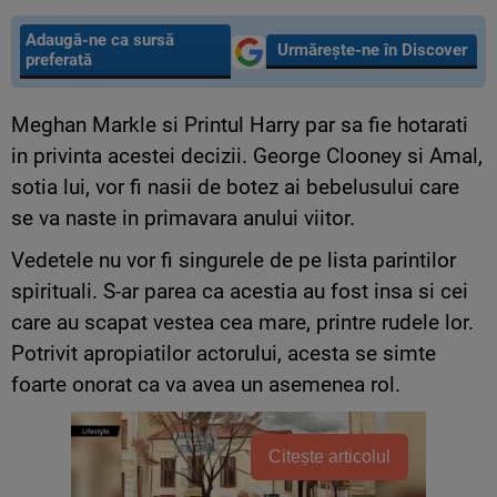
Adaugă-ne ca sursă
Urmărește-ne în Discover
preferată
Meghan Markle si Printul Harry par sa fie hotarati
in privinta acestei decizii. George Clooney si Amal,
sotia lui, vor fi nasii de botez ai bebelusului care
se va naste in primavara anului viitor.
Vedetele nu vor fi singurele de pe lista parintilor
spirituali. S-ar parea ca acestia au fost insa si cei
care au scapat vestea cea mare, printre rudele lor.
Potrivit apropiatilor actorului, acesta se simte
foarte onorat ca va avea un asemenea rol.
Citește articolul