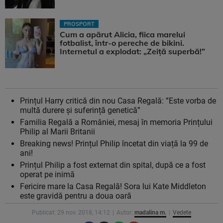
PROSPORT
Cum a apărut Alicia, fiica marelui
fotbalist, într-o pereche de bikini.
Internetul a explodat: „Zeiță superbă!”
Prințul Harry critică din nou Casa Regală: ”Este vorba de
multă durere și suferință genetică”
Familia Regală a României, mesaj în memoria Prințului
Philip al Marii Britanii
Breaking news! Prințul Philip încetat din viață la 99 de
ani!
Prințul Philip a fost externat din spital, după ce a fost
operat pe inimă
Fericire mare la Casa Regală! Sora lui Kate Middleton
este gravidă pentru a doua oară
Publicat: 29 nov. 2018, 14:12
Autor:
madalina m.
Vedete