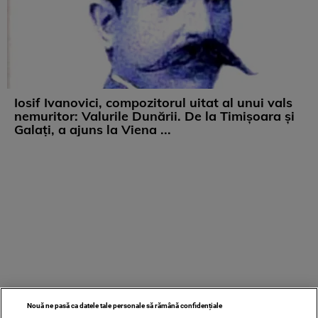
Iosif Ivanovici, compozitorul uitat al unui vals
nemuritor: Valurile Dunării. De la Timișoara și
Galați, a ajuns la Viena ...
Nouă ne pasă ca datele tale personale să rămână confidențiale