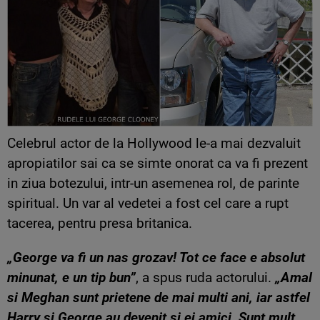
Celebrul actor de la Hollywood le-a mai dezvaluit
apropiatilor sai ca se simte onorat ca va fi prezent
in ziua botezului, intr-un asemenea rol, de parinte
spiritual. Un var al vedetei a fost cel care a rupt
tacerea, pentru presa britanica.
„George va fi un nas grozav! Tot ce face e absolut
minunat, e un tip bun”
, a spus ruda actorului.
„Amal
si Meghan sunt prietene de mai multi ani, iar astfel
Harry si George au devenit si ei amici. Sunt mult