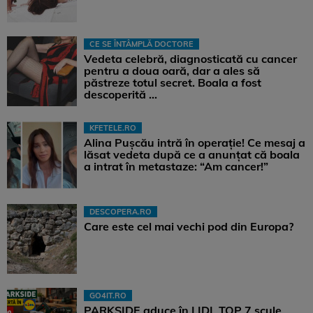
CE SE ÎNTÂMPLĂ DOCTORE
Vedeta celebră, diagnosticată cu cancer
pentru a doua oară, dar a ales să
păstreze totul secret. Boala a fost
descoperită ...
KFETELE.RO
Alina Pușcău intră în operație! Ce mesaj a
lăsat vedeta după ce a anunțat că boala
a intrat în metastaze: “Am cancer!”
DESCOPERA.RO
Care este cel mai vechi pod din Europa?
GO4IT.RO
PARKSIDE aduce în LIDL TOP 7 scule