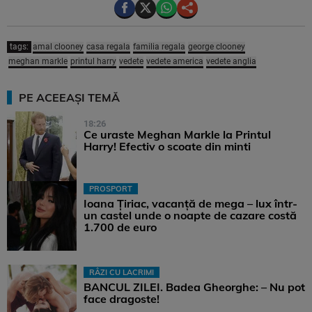
tags:
amal clooney
casa regala
familia regala
george clooney
meghan markle
printul harry
vedete
vedete america
vedete anglia
PE ACEEAȘI TEMĂ
18:26
Ce uraste Meghan Markle la Printul
Harry! Efectiv o scoate din minti
PROSPORT
Ioana Țiriac, vacanță de mega – lux într-
un castel unde o noapte de cazare costă
1.700 de euro
RÂZI CU LACRIMI
BANCUL ZILEI. Badea Gheorghe: – Nu pot
face dragoste!