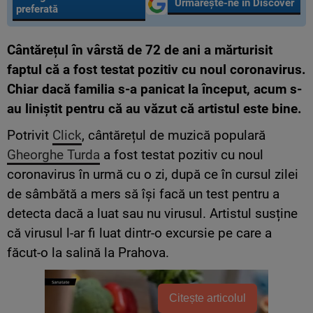
Urmărește-ne în Discover
preferată
Cântărețul în vârstă de 72 de ani a mărturisit
faptul că a fost testat pozitiv cu noul coronavirus.
Chiar dacă familia s-a panicat la început, acum s-
au liniștit pentru că au văzut că artistul este bine.
Potrivit
Click
, cântărețul de muzică populară
Gheorghe Turda
a fost testat pozitiv cu noul
coronavirus în urmă cu o zi, după ce în cursul zilei
de sâmbătă a mers să își facă un test pentru a
detecta dacă a luat sau nu virusul. Artistul susține
că virusul l-ar fi luat dintr-o excursie pe care a
făcut-o la salină la Prahova.
Citește articolul