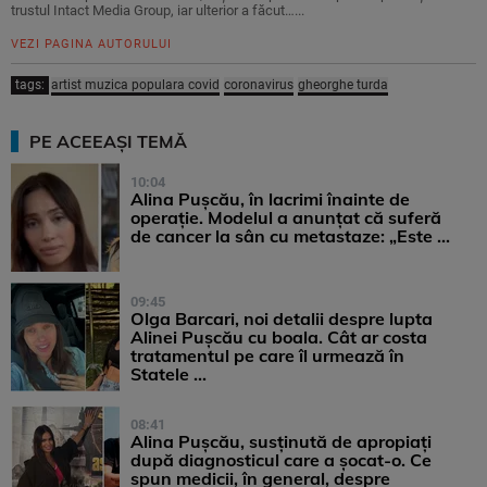
trustul Intact Media Group, iar ulterior a făcut…...
VEZI PAGINA AUTORULUI
tags:
artist muzica populara covid
coronavirus
gheorghe turda
PE ACEEAȘI TEMĂ
10:04
Alina Pușcău, în lacrimi înainte de
operație. Modelul a anunțat că suferă
de cancer la sân cu metastaze: „Este ...
09:45
Olga Barcari, noi detalii despre lupta
Alinei Pușcău cu boala. Cât ar costa
tratamentul pe care îl urmează în
Statele ...
08:41
Alina Pușcău, susținută de apropiați
după diagnosticul care a șocat-o. Ce
spun medicii, în general, despre