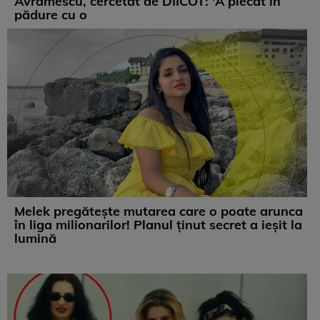
Avramescu, cercetat de DIICOT: 'A plecat în
pădure cu o
Melek pregătește mutarea care o poate arunca
în liga milionarilor! Planul ținut secret a ieșit la
lumină