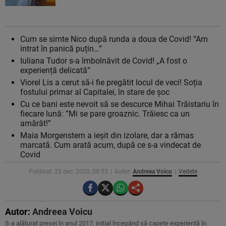
Cum se simte Nico după runda a doua de Covid! “Am
intrat în panică puțin…”
Iuliana Tudor s-a îmbolnăvit de Covid! „A fost o
experiență delicată”
Viorel Lis a cerut să-i fie pregătit locul de veci! Soția
fostului primar al Capitalei, în stare de șoc
Cu ce bani este nevoit să se descurce Mihai Trăistariu în
fiecare lună: ”Mi se pare groaznic. Trăiesc ca un
amărât!”
Maia Morgenstern a ieșit din izolare, dar a rămas
marcată. Cum arată acum, după ce s-a vindecat de
Covid
Publicat: 23 dec. 2020, 08:53
Autor:
Andreea Voicu
Vedete
Autor:
Andreea Voicu
S-a alăturat presei în anul 2017, inițial începând să capete experiență în