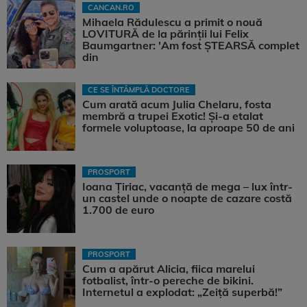
CANCAN.RO
Mihaela Rădulescu a primit o nouă
LOVITURĂ de la părinții lui Felix
Baumgartner: 'Am fost ȘTEARSĂ complet
din
CE SE ÎNTÂMPLĂ DOCTORE
Cum arată acum Julia Chelaru, fosta
membră a trupei Exotic! Și-a etalat
formele voluptoase, la aproape 50 de ani
PROSPORT
Ioana Țiriac, vacanță de mega – lux într-
un castel unde o noapte de cazare costă
1.700 de euro
PROSPORT
Cum a apărut Alicia, fiica marelui
fotbalist, într-o pereche de bikini.
Internetul a explodat: „Zeiță superbă!”