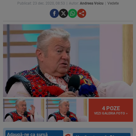
Publicat: 23 dec. 2020, 08:53
Autor:
Andreea Voicu
Vedete
4 POZE
VEZI GALERIA FOTO »
Adaugă-ne ca sursă