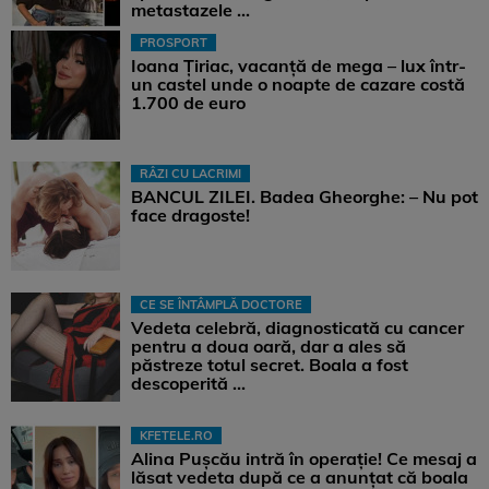
metastazele ...
PROSPORT
Ioana Țiriac, vacanță de mega – lux într-
un castel unde o noapte de cazare costă
1.700 de euro
RÂZI CU LACRIMI
BANCUL ZILEI. Badea Gheorghe: – Nu pot
face dragoste!
CE SE ÎNTÂMPLĂ DOCTORE
Vedeta celebră, diagnosticată cu cancer
pentru a doua oară, dar a ales să
păstreze totul secret. Boala a fost
descoperită ...
KFETELE.RO
Alina Pușcău intră în operație! Ce mesaj a
lăsat vedeta după ce a anunțat că boala