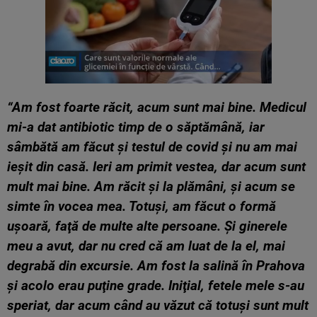
“Am fost foarte răcit, acum sunt mai bine. Medicul
mi-a dat antibiotic timp de o săptămână, iar
sâmbătă am făcut şi testul de covid şi nu am mai
ieşit din casă. Ieri am primit vestea, dar acum sunt
mult mai bine. Am răcit şi la plămâni, şi acum se
simte în vocea mea. Totuşi, am făcut o formă
uşoară, faţă de multe alte persoane. Şi ginerele
meu a avut, dar nu cred că am luat de la el, mai
degrabă din excursie. Am fost la salină în Prahova
şi acolo erau puţine grade. Iniţial, fetele mele s-au
speriat, dar acum când au văzut că totuşi sunt mult