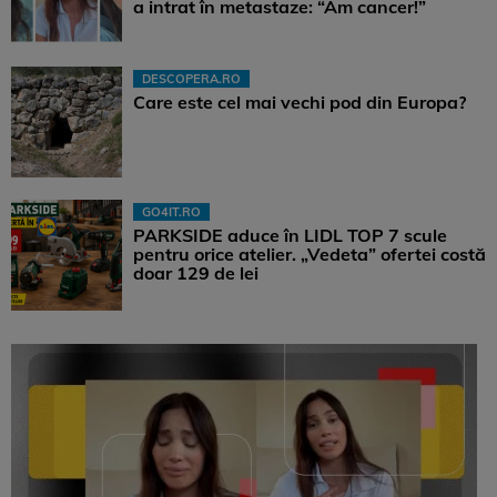
a intrat în metastaze: “Am cancer!”
DESCOPERA.RO
Care este cel mai vechi pod din Europa?
GO4IT.RO
PARKSIDE aduce în LIDL TOP 7 scule
pentru orice atelier. „Vedeta” ofertei costă
doar 129 de lei