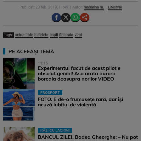
Publicat: 23 feb. 2019, 11:49
Autor:
madalina m.
Lifestyle
tags:
actualitate
bicicleta
copii
finlanda
viral
PE ACEEAȘI TEMĂ
11:15
Experimentul facut de acest pilot e
absolut genial! Asa arata aurora
boreala deasupra norilor VIDEO
PROSPORT
FOTO. E de-o frumusețe rară, dar își
acuză iubitul de violență
RÂZI CU LACRIMI
BANCUL ZILEI. Badea Gheorghe: – Nu pot