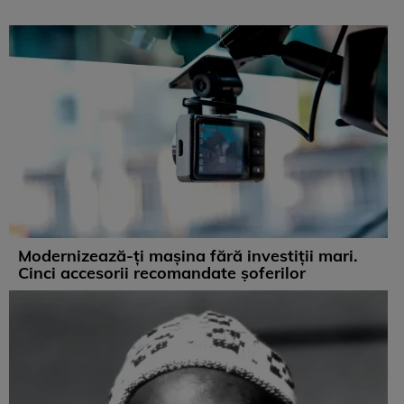
Modernizează-ți mașina fără investiții mari.
Cinci accesorii recomandate șoferilor