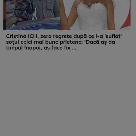
Cristina ICH, zero regrete după ce i-a 'suflat'
soțul celei mai bune prietene: 'Dacă aș da
timpul înapoi, aș face fix ...