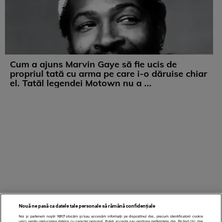
Cum a ajuns Marvin Gaye să fie ucis de
propriul tată cu arma pe care i-o dăruise chiar
el. Tatăl legendei Motown nu a ...
Nouă ne pasă ca datele tale personale să rămână confidențiale
Noi și partenerii noștri
1017
stocăm și/sau accesăm informații pe dispozitivul dvs., precum identificatorii cookie
unici pentru prelucrarea datelor cu caracter personal. Puteți accepta sau gestiona preferințele dvs. făcând clic mai