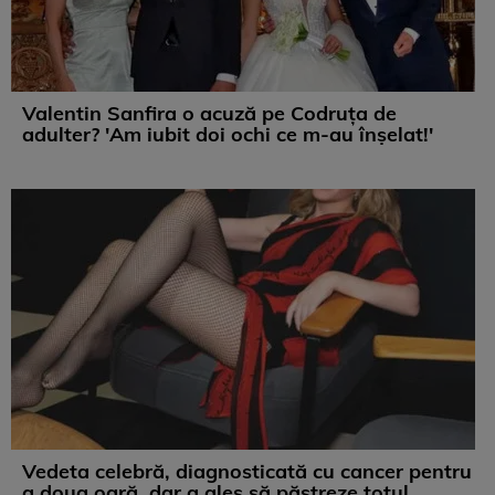
Valentin Sanfira o acuză pe Codruța de
adulter? 'Am iubit doi ochi ce m-au înșelat!'
Vedeta celebră, diagnosticată cu cancer pentru
a doua oară, dar a ales să păstreze totul