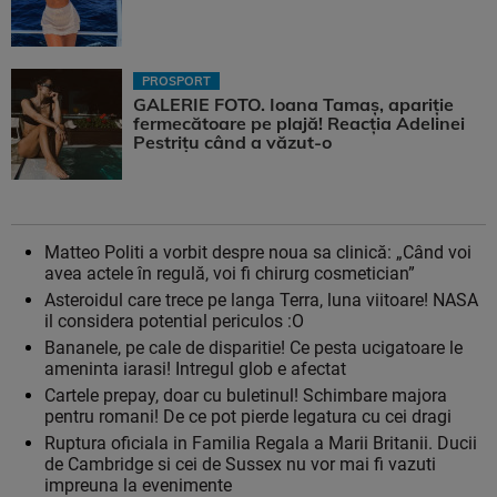
PROSPORT
GALERIE FOTO. Ioana Tamaş, apariție
fermecătoare pe plajă! Reacția Adelinei
Pestrițu când a văzut-o
Matteo Politi a vorbit despre noua sa clinică: „Când voi
avea actele în regulă, voi fi chirurg cosmetician”
Asteroidul care trece pe langa Terra, luna viitoare! NASA
il considera potential periculos :O
Bananele, pe cale de disparitie! Ce pesta ucigatoare le
ameninta iarasi! Intregul glob e afectat
Cartele prepay, doar cu buletinul! Schimbare majora
pentru romani! De ce pot pierde legatura cu cei dragi
Ruptura oficiala in Familia Regala a Marii Britanii. Ducii
de Cambridge si cei de Sussex nu vor mai fi vazuti
impreuna la evenimente