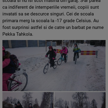
scoala si nu isi scot masina din garaj. S-ar parea
ca indiferent de intemperiile vremeii, copiii sunt
invatati sa se descurce singuri. Cei de scoala
primara merg la scoala la -17 grade Celsius. Au
fost surprinsi astfel si de catre un barbat pe nume
Pekka Tahkola.