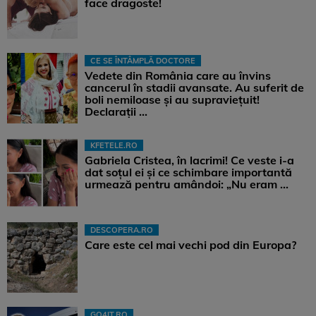
face dragoste!
CE SE ÎNTÂMPLĂ DOCTORE
Vedete din România care au învins
cancerul în stadii avansate. Au suferit de
boli nemiloase şi au supravieţuit!
Declarații ...
KFETELE.RO
Gabriela Cristea, în lacrimi! Ce veste i-a
dat soțul ei și ce schimbare importantă
urmează pentru amândoi: „Nu eram ...
DESCOPERA.RO
Care este cel mai vechi pod din Europa?
GO4IT.RO