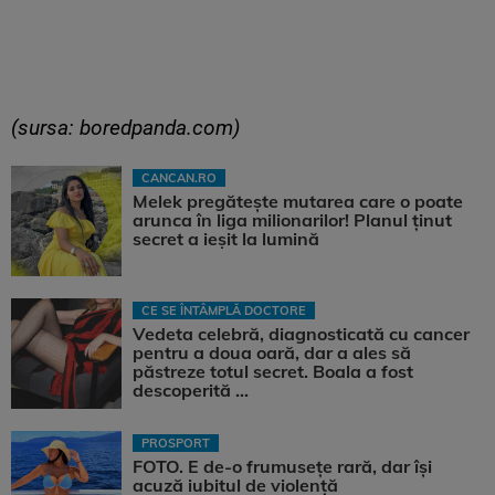
(sursa: boredpanda.com)
CANCAN.RO
Melek pregătește mutarea care o poate
arunca în liga milionarilor! Planul ținut
secret a ieșit la lumină
CE SE ÎNTÂMPLĂ DOCTORE
Vedeta celebră, diagnosticată cu cancer
pentru a doua oară, dar a ales să
păstreze totul secret. Boala a fost
descoperită ...
PROSPORT
FOTO. E de-o frumusețe rară, dar își
acuză iubitul de violență