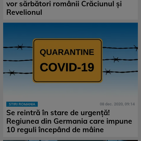
vor sărbători românii Crăciunul și
Revelionul
08 dec. 2020, 09:14
STIRI ROMANIA
Se reintră în stare de urgență!
Regiunea din Germania care impune
10 reguli începând de mâine