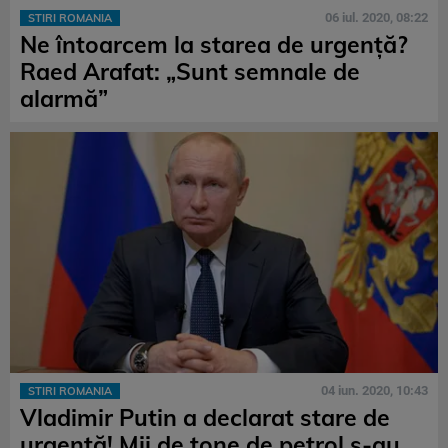
06 iul. 2020, 08:22
STIRI ROMANIA
Ne întoarcem la starea de urgenţă?
Raed Arafat: „Sunt semnale de
alarmă”
04 iun. 2020, 10:43
STIRI ROMANIA
Vladimir Putin a declarat stare de
urgenţă! Mii de tone de petrol s-au