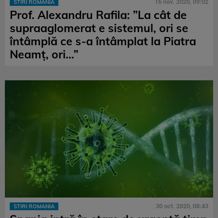
16 nov. 2020, 09:02
STIRI ROMANIA
Prof. Alexandru Rafila: ”La cât de
supraaglomerat e sistemul, ori se
întâmplă ce s-a întâmplat la Piatra
Neamţ, ori…”
30 oct. 2020, 08:43
STIRI ROMANIA