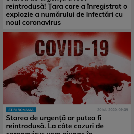
reintrodusă! Țara care a înregistrat o
explozie a numărului de infectări cu
noul coronavirus
20 iul. 2020, 09:39
STIRI ROMANIA
Starea de urgență ar putea fi
reintrodusă. La câte cazuri de
coronavirus vom ajunge în