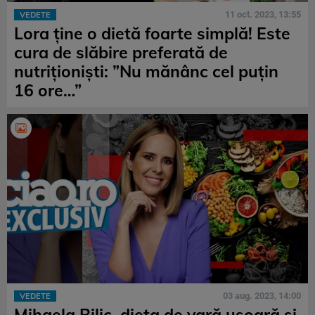
11 oct. 2023, 13:55
VEDETE
Lora ține o dietă foarte simplă! Este
cura de slăbire preferată de
nutriționiști: ”Nu mănânc cel puțin
16 ore…”
03 aug. 2023, 14:00
VEDETE
Mihaela Bilic, dieta de vară ușoară și