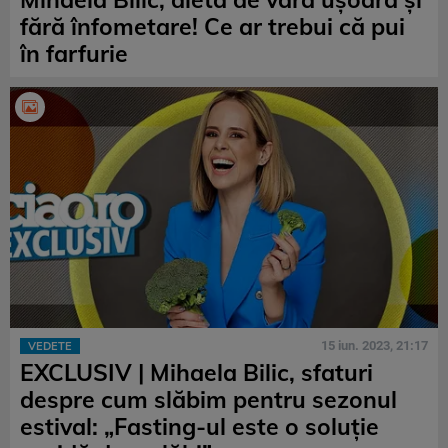
fără înfometare! Ce ar trebui că pui
în farfurie
15 iun. 2023, 21:17
VEDETE
EXCLUSIV | Mihaela Bilic, sfaturi
despre cum slăbim pentru sezonul
estival: „Fasting-ul este o soluție