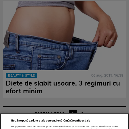
06 aug. 2019, 16:38
BEAUTY & STYLE
Diete de slabit usoare. 3 regimuri cu
efort minim
PAGINA 1 DIN 2
1
2
»
Nouă ne pasă ca datele tale personale să rămână confidențiale
Noi și partenerii noștri
1017
stocăm și/sau accesăm informații pe dispozitivul dvs., precum identificatorii cookie