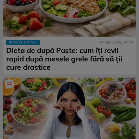
14 apr. 2026, 10:00
BEAUTY & STYLE
Dieta de după Paște: cum îți revii
rapid după mesele grele fără să ții
cure drastice