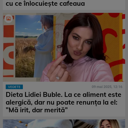
cu ce înlocuiește cafeaua
09 mai 2025, 12:16
VEDETE
Dieta Lidiei Buble. La ce aliment este
alergică, dar nu poate renunța la el:
”Mă irit, dar merită”