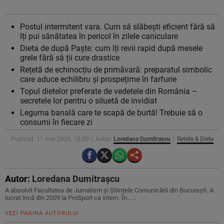
Postul intermitent vara. Cum să slăbești eficient fără să
îți pui sănătatea în pericol în zilele caniculare
Dieta de după Paște: cum îți revii rapid după mesele
grele fără să ții cure drastice
Rețetă de echinocțiu de primăvară: preparatul simbolic
care aduce echilibru și prospețime în farfurie
Topul dietelor preferate de vedetele din România –
secretele lor pentru o siluetă de invidiat
Leguma banală care te scapă de burtă! Trebuie să o
consumi în fiecare zi
Publicat: 11 mai 2026, 13:00
Autor:
Loredana Dumitrașcu
Retete & Diete
Autor:
Loredana Dumitrașcu
A absolvit Facultatea de Jurnalism și Științele Comunicării din București. A
lucrat încă din 2009 la ProSport ca intern. În…...
VEZI PAGINA AUTORULUI