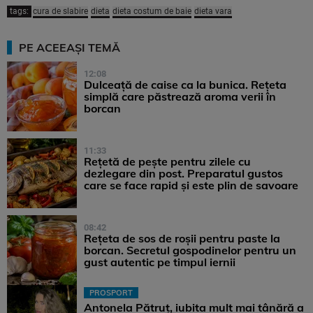
tags:
cura de slabire
dieta
dieta costum de baie
dieta vara
PE ACEEAȘI TEMĂ
12:08
Dulceață de caise ca la bunica. Rețeta
simplă care păstrează aroma verii în
borcan
11:33
Rețetă de pește pentru zilele cu
dezlegare din post. Preparatul gustos
care se face rapid și este plin de savoare
08:42
Rețeta de sos de roșii pentru paste la
borcan. Secretul gospodinelor pentru un
gust autentic pe timpul iernii
PROSPORT
Antonela Pătruț, iubita mult mai tânără a