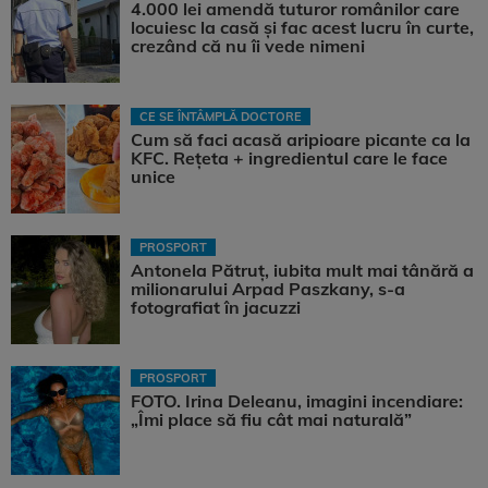
4.000 lei amendă tuturor românilor care
locuiesc la casă și fac acest lucru în curte,
crezând că nu îi vede nimeni
CE SE ÎNTÂMPLĂ DOCTORE
Cum să faci acasă aripioare picante ca la
KFC. Rețeta + ingredientul care le face
unice
PROSPORT
Antonela Pătruț, iubita mult mai tânără a
milionarului Arpad Paszkany, s-a
fotografiat în jacuzzi
PROSPORT
FOTO. Irina Deleanu, imagini incendiare:
„Îmi place să fiu cât mai naturală”