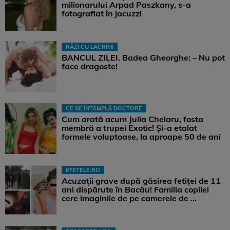
milionarului Arpad Paszkany, s-a
fotografiat în jacuzzi
RÂZI CU LACRIMI
BANCUL ZILEI. Badea Gheorghe: – Nu pot
face dragoste!
CE SE ÎNTÂMPLĂ DOCTORE
Cum arată acum Julia Chelaru, fosta
membră a trupei Exotic! Și-a etalat
formele voluptoase, la aproape 50 de ani
KFETELE.RO
Acuzații grave după găsirea fetiței de 11
ani dispărute în Bacău! Familia copilei
cere imaginile de pe camerele de ...