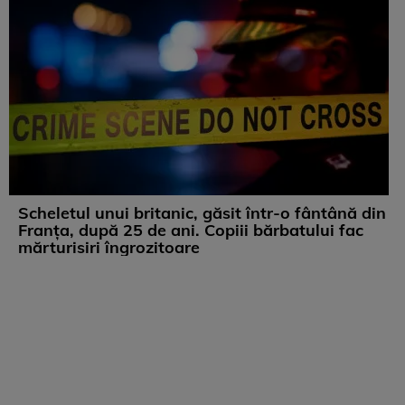
Scheletul unui britanic, găsit într-o fântână din
Franța, după 25 de ani. Copiii bărbatului fac
mărturisiri îngrozitoare