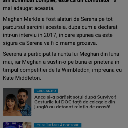
am schimbat complet, este ca un comutator”
a
mai adaugat aceasta.
Meghan Markle a fost alaturi de Serena pe tot
parcursul sarcinii acesteia, dupa cum a declarat
intr-un interviu in 2017, in care spunea ca este
sigura ca Serena va fi o mama grozava.
Seerena a participat la nunta lui Meghan din luna
mai, iar Meghan a sustin-o pe buna ei prietena in
timpul competitiei de la Wimbledon, impreuna cu
Kate Middleton.
CANCAN.RO
Anca și-a părăsit soțul după Survivor!
Gesturile lui DOC față de colegele din
junglă au detonat relația de acasă!
CE SE ÎNTÂMPLĂ DOCTORE