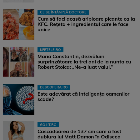
CE SE ÎNTÂMPLĂ DOCTORE
Cum să faci acasă aripioare picante ca la
KFC. Rețeta + ingredientul care le face
unice
KFETELE.RO
Maria Constantin, dezvăluiri
surprinzătoare la trei ani de la nunta cu
Robert Stoica: „Ne-a luat valul.”
DESCOPERA.RO
Este adevărat că inteligența oamenilor
scade?
GO4IT.RO
Cascadoarea de 137 cm care a fost
dublura lui Matt Damon în Odiseea