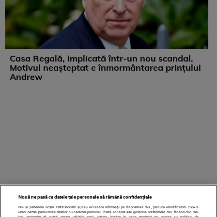
Casa Regală, implicată într-un nou scandal.
Motivul neașteptat e înmormântarea prințului
Andrew
Nouă ne pasă ca datele tale personale să rămână confidențiale
Noi și partenerii noștri
1019
stocăm și/sau accesăm informații pe dispozitivul dvs., precum identificatorii cookie
unici pentru prelucrarea datelor cu caracter personal. Puteți accepta sau gestiona preferințele dvs. făcând clic mai
jos, respectiv vă puteți opune utilizării unui interes legitim în orice moment pe pagina cu politica de