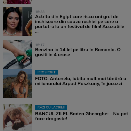
15:33
Actrita din Egipt care risca ani grei de
inchisoare din cauza rochiei pe care a
purtat-o la un festival de film! Acuzatiile
...
15:17
Benzina la 14 lei pe litru in Romania. O
gasiti in 4 orase
PROSPORT
FOTO. Antonela, iubita mult mai tânără a
milionarului Arpad Paszkany, în jacuzzi
RÂZI CU LACRIMI
BANCUL ZILEI. Badea Gheorghe: – Nu pot
face dragoste!