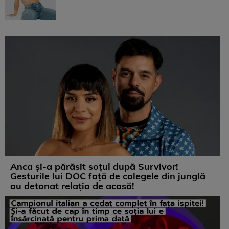
Anca și-a părăsit soțul după Survivor!
Gesturile lui DOC față de colegele din junglă
au detonat relația de acasă!