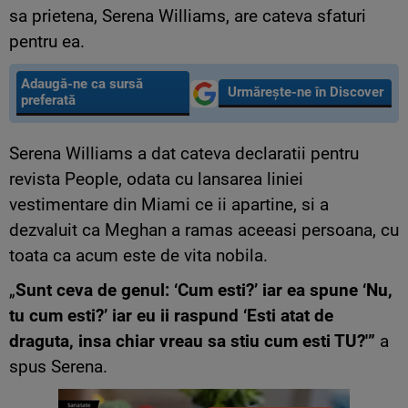
sa prietena, Serena Williams, are cateva sfaturi
pentru ea.
Adaugă-ne ca sursă
Urmărește-ne în Discover
preferată
Serena Williams a dat cateva declaratii pentru
revista People, odata cu lansarea liniei
vestimentare din Miami ce ii apartine, si a
dezvaluit ca Meghan a ramas aceeasi persoana, cu
toata ca acum este de vita nobila.
„
Sunt ceva de genul: ‘Cum esti?’ iar ea spune ‘Nu,
tu cum esti?’ iar eu ii raspund ‘Esti atat de
draguta, insa chiar vreau sa stiu cum esti TU?'”
a
spus Serena.