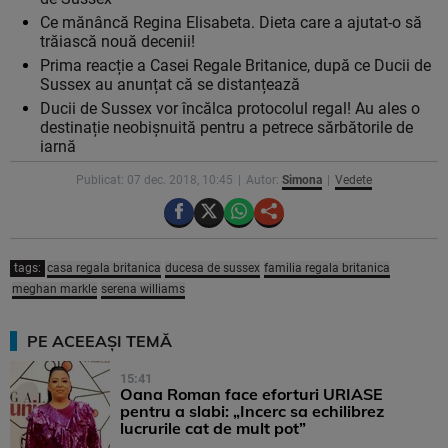
Ce mănâncă Regina Elisabeta. Dieta care a ajutat-o să
trăiască nouă decenii!
Prima reacție a Casei Regale Britanice, după ce Ducii de
Sussex au anunțat că se distanțează
Ducii de Sussex vor încălca protocolul regal! Au ales o
destinație neobișnuită pentru a petrece sărbătorile de
iarnă
Publicat: 07 dec. 2018, 10:45
Autor:
Simona
Vedete
tags:
casa regala britanica
ducesa de sussex
familia regala britanica
meghan markle
serena williams
PE ACEEAȘI TEMĂ
15:41
Oana Roman face eforturi URIASE
pentru a slabi: „Incerc sa echilibrez
lucrurile cat de mult pot”