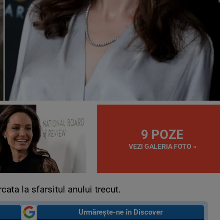
9 POZE
VEZI GALERIA FOTO »
ata la sfarsitul anului trecut.
Urmărește-ne în Discover