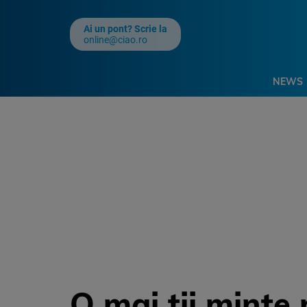
Ai un pont? Scrie la
online@ciao.ro
NEWS
O mai tii minte