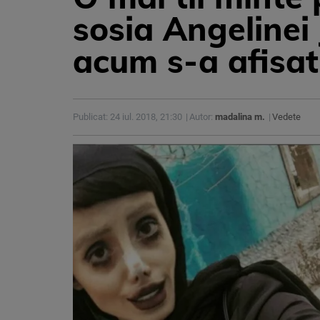
sosia Angelinei
acum s-a afisat
Publicat: 24 iul. 2018, 21:30
Autor:
madalina m.
Vedete