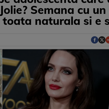
 Jolie? Semana cu un
 toata naturala si e 