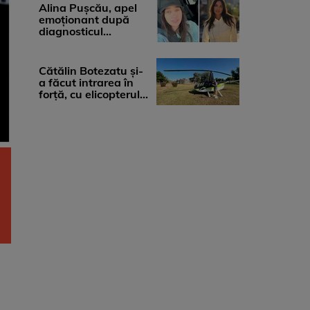
medicii, ...
Alina Pușcău, apel
emoționant după
diagnosticul
devastator: „Am
cinci tumori. Vă rog
...
Cătălin Botezatu și-
a făcut intrarea în
forță, cu elicopterul,
la Young Island
Festival ...