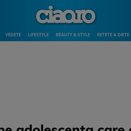
VEDETE
LIFESTYLE
BEAUTY & STYLE
RETETE & DIETE
 pe adolescenta care 