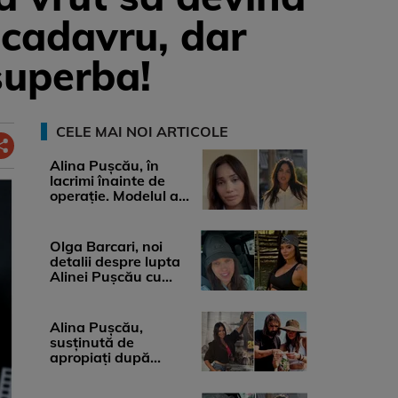
 cadavru, dar
superba!
CELE MAI NOI ARTICOLE
Alina Pușcău, în
lacrimi înainte de
operație. Modelul a
anunțat că suferă de
cancer ...
Olga Barcari, noi
detalii despre lupta
Alinei Pușcău cu
boala. Cât ar costa
tratamentul ...
Alina Pușcău,
susținută de
apropiați după
diagnosticul care a
șocat-o. Ce spun