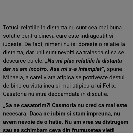
Totusi, relatiile la distanta nu sunt cea mai buna
solutie pentru cineva care este indragostit si
iubeste. De fapt, nimeni nu isi doreste o relatie la
distanta, dar unii sunt nevoiti sa traiasca si sa se
descurce cu ele.
„Nu-mi plac relatiile la distanta
dar nu am incotro. Asa mi s-a intamplat“
,
spune
Mihaela, a carei viata atipica se potriveste destul
de bine cu viata inca si mai atipica a lui Felix.
Casatoria nu intra deocamdata in discutie.
„Sa ne casatorim?! Casatoria nu cred ca mai este
necesara. Daca ne iubim si stam impreuna, nu
avem nevoie de o hatie. Nu am vrea sa distrugem
sau sa schimbam ceva din frumusetea vietii