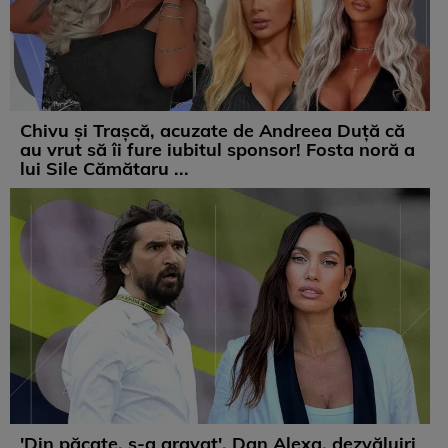
Chivu și Trașcă, acuzate de Andreea Duță că
au vrut să îi fure iubitul sponsor! Fosta noră a
lui Sile Cămătaru ...
'Din păcate, s-a gravat'. Dan Alexa, dezvăluiri