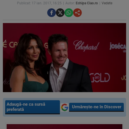
Publicat: 17 ian. 2017, 16:25
Autor:
Echipa Ciao.ro
Vedete
Adaugă-ne ca sursă
Urmărește-ne în Discover
preferată