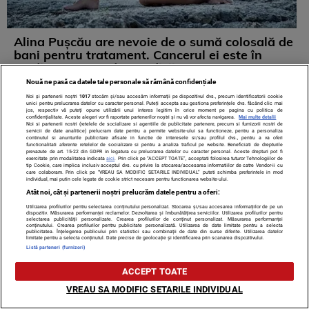
Alina Pușcău are nevoie de o sumă colosală de
bani pentru tratament. Cancerul ei este în
stadiu avansat, dar medicii ...
Nouă ne pasă ca datele tale personale să rămână confidențiale
Noi și partenerii noștri
1017
stocăm și/sau accesăm informații pe dispozitivul dvs., precum identificatorii cookie
unici pentru prelucrarea datelor cu caracter personal. Puteți accepta sau gestiona preferințele dvs. făcând clic mai
jos, respectiv vă puteți opune utilizării unui interes legitim în orice moment pe pagina cu politica de
confidențialitate. Aceste alegeri vor fi raportate partenerilor noștri și nu vă vor afecta navigarea.
Mai multe detalii
Noi si partenerii nostri (retelele de socializare si agentiile de publicitate partenere, precum si furnizorii nostri de
servicii de date analitice) prelucram date pentru a permite website-ului sa functioneze, pentru a personaliza
continutul si anunturile publicitare afisate in functie de interesele si/sau profilul dvs., pentru a va oferi
functionalitati aferente retelelor de socializare si pentru a analiza traficul pe website. Beneficiati de drepturile
prevazute de art. 15-22 din GDPR in legatura cu prelucrarea datelor cu caracter personal. Aceste drepturi pot fi
exercitate prin modalitatea indicata
aici
. Prin click pe “ACCEPT TOATE”, acceptati folosirea tuturor Tehnologiilor de
tip Cookie, care implica inclusiv acceptul dvs. cu privire la stocarea/accesarea informatiilor de catre Vendor-ii cu
care colaboram. Prin click pe “VREAU SA MODIFIC SETARILE INDIVIDUAL” puteti schimba preferintele in mod
individual, mai putin cele legate de cookie strict necesare pentru functionarea website-ului.
Atât noi, cât și partenerii noștri prelucrăm datele pentru a oferi:
Utilizarea profilurilor pentru selectarea conținutului personalizat. Stocarea și/sau accesarea informațiilor de pe un
dispozitiv. Măsurarea performanței reclamelor. Dezvoltarea și îmbunătățirea serviciilor. Utilizarea profilurilor pentru
selectarea publicității personalizate. Crearea profilurilor de conținut personalizat. Măsurarea performanței
conținutului. Crearea profilurilor pentru publicitate personalizată. Utilizarea de date limitate pentru a selecta
publicitatea. Înțelegerea publicului prin statistici sau combinații de date din surse diferite. Utilizarea datelor
limitate pentru a selecta conținutul. Date precise de geolocație și identificarea prin scanarea dispozitivului.
Listă parteneri (furnizori)
ACCEPT TOATE
VREAU SA MODIFIC SETARILE INDIVIDUAL