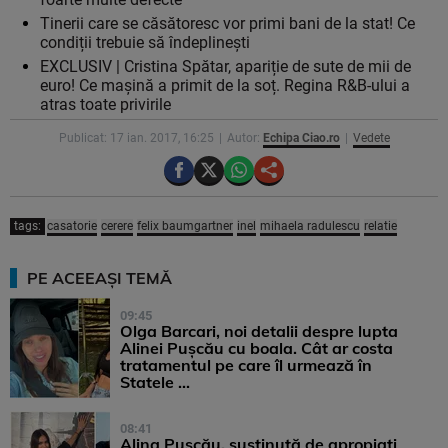
Tinerii care se căsătoresc vor primi bani de la stat! Ce
condiții trebuie să îndeplinești
EXCLUSIV | Cristina Spătar, apariție de sute de mii de
euro! Ce mașină a primit de la soț. Regina R&B-ului a
atras toate privirile
Publicat: 17 ian. 2017, 16:25
Autor:
Echipa Ciao.ro
Vedete
tags:
casatorie
cerere
felix baumgartner
inel
mihaela radulescu
relatie
PE ACEEAȘI TEMĂ
09:45
Olga Barcari, noi detalii despre lupta
Alinei Pușcău cu boala. Cât ar costa
tratamentul pe care îl urmează în
Statele ...
08:41
Alina Pușcău, susținută de apropiați