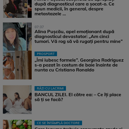
după diagnosticul care a șocat-o. Ce
spun medicii, în general, despre
metastazele ...
07:37
Alina Pușcău, apel emoționant după
diagnosticul devastator: „Am cinci
tumori. Vă rog să vă rugați pentru mine”
PROSPORT
„Îmi iubesc formele”. Georgina Rodriguez
s-a pozat în costum de baie înainte de
nunta cu Cristiano Ronaldo
RÂZI CU LACRIMI
BANCUL ZILEI. El către ea: – Ce îți place
să ți se facă?
CE SE ÎNTÂMPLĂ DOCTORE