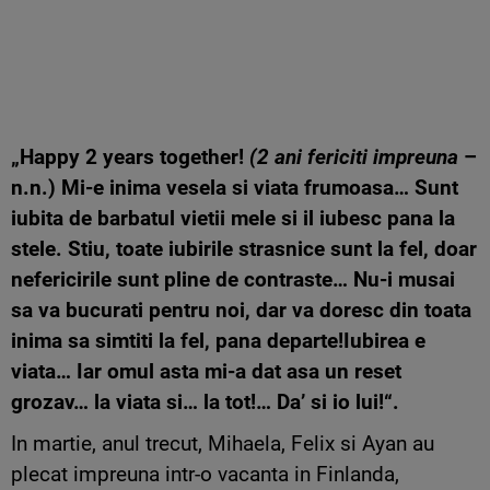
„Happy 2 years together!
(2 ani fericiti impreuna
–
n.n.) Mi-e inima vesela si viata frumoasa… Sunt
iubita de barbatul vietii mele si il iubesc pana la
stele. Stiu, toate iubirile strasnice sunt la fel, doar
nefericirile sunt pline de contraste… Nu-i musai
sa va bucurati pentru noi, dar va doresc din toata
inima sa simtiti la fel, pana departe!Iubirea e
viata… Iar omul asta mi-a dat asa un reset
grozav… la viata si… la tot!… Da’ si io lui!“.
In martie, anul trecut, Mihaela, Felix si Ayan au
plecat impreuna intr-o vacanta in Finlanda,