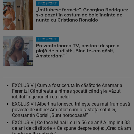
PROSPORT
„Îmi iubesc formele”. Georgina Rodriguez
s-a pozat în costum de baie înainte de
nunta cu Cristiano Ronaldo
PROSPORT
Prezentatoarea TV, postare despre o
plajă de nudiști: „Bine te-am găsit,
Amsterdam”
EXCLUSIV | Cum a fost cerută în căsătorie Anamaria
Ferentz! Cântăreața a rămas șocată când și-a văzut
iubitul în genunchi cu inelul
EXCLUSIV | Albertina Ionescu trăiește cea mai frumoasă
poveste de iubire! Am aflat cum o răsfață soțul ei,
Constantin Opriș! „Sunt norocoasă!”
EXCLUSIV | Ce face Mihai Leu la 56 de ani! A împlinit 33
de ani de căsătorie + Ce spune despre soție: „Cred că am
foarte multe defecte”