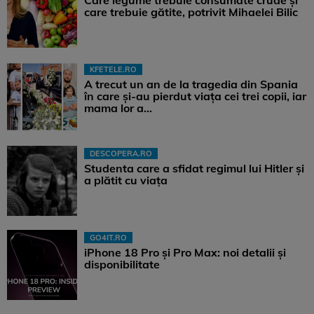
Care legume trebuie consumate crude și
care trebuie gătite, potrivit Mihaelei Bilic
KFETELE.RO
A trecut un an de la tragedia din Spania
în care și-au pierdut viața cei trei copii, iar
mama lor a…
DESCOPERA.RO
Studenta care a sfidat regimul lui Hitler și
a plătit cu viața
GO4IT.RO
iPhone 18 Pro și Pro Max: noi detalii și
disponibilitate