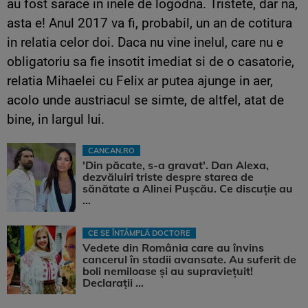
au fost sarace in inele de logodna. Tristete, dar na,
asta e! Anul 2017 va fi, probabil, un an de cotitura
in relatia celor doi. Daca nu vine inelul, care nu e
obligatoriu sa fie insotit imediat si de o casatorie,
relatia Mihaelei cu Felix ar putea ajunge in aer,
acolo unde austriacul se simte, de altfel, atat de
bine, in largul lui.
CANCAN.RO
'Din păcate, s-a gravat'. Dan Alexa,
dezvăluiri triste despre starea de
sănătate a Alinei Pușcău. Ce discuție au
...
CE SE ÎNTÂMPLĂ DOCTORE
Vedete din România care au învins
cancerul în stadii avansate. Au suferit de
boli nemiloase şi au supravieţuit!
Declarații ...