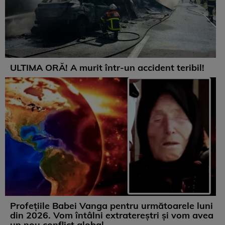
ULTIMA ORĂ! A murit într-un accident teribil!
Profețiile Babei Vanga pentru următoarele luni
din 2026. Vom întâlni extratereștri și vom avea
un nou conflict global