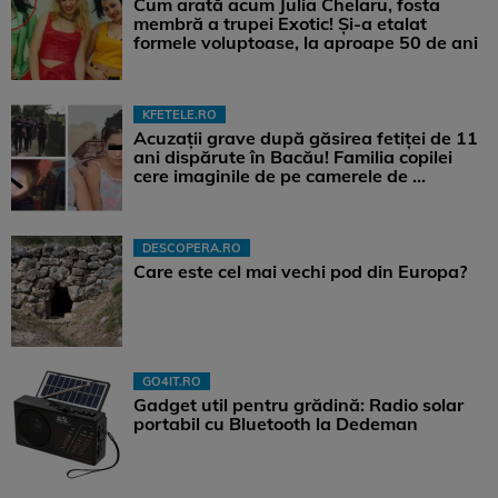
Cum arată acum Julia Chelaru, fosta
membră a trupei Exotic! Și-a etalat
formele voluptoase, la aproape 50 de ani
KFETELE.RO
Acuzații grave după găsirea fetiței de 11
ani dispărute în Bacău! Familia copilei
cere imaginile de pe camerele de ...
DESCOPERA.RO
Care este cel mai vechi pod din Europa?
GO4IT.RO
Gadget util pentru grădină: Radio solar
portabil cu Bluetooth la Dedeman