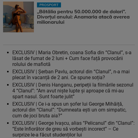
PROSPORT
„Bătălia pentru 50.000.000 de dolari”.
Divorțul anului: Anamaria atacă averea
milionarului
EXCLUSIV | Maria Obretin, coana Sofia din “Clanul”, s-a
lăsat de fumat de 2 luni + Cum face față provocării
rolului de mafiotă
EXCLUSIV | Șerban Pavlu, actorul din “Clanul”, n-a mai
plecat în vacanță de 2 ani. Ce spune soția?
EXCLUSIV | Denis Hanganu, peripeții la filmările sezonul
4 “Clanul”: “Am avut niște lupte și aproape că mi-au
spart nasul. Sunt foarte julit”
EXCLUSIV | Ce i-a spus un șofer lui George Mihăiță,
actorul din “Clanul”: “Dumneata ești un om simpatic,
cum de joci bruta aia?”
EXCLUSIV | George Ivașcu, alias “Pelicanul” din “Clanul”:
“Este înfiorător de greu să vorbești incorect” – Ce
surprize le-a făcut studenților lui