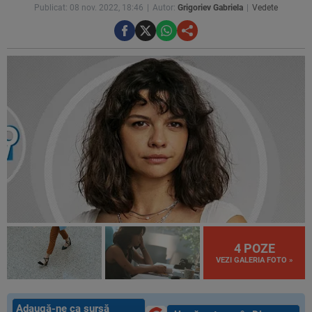
Publicat: 08 nov. 2022, 18:46
Autor:
Grigoriev Gabriela
Vedete
4 POZE
VEZI GALERIA FOTO »
Adaugă-ne ca sursă