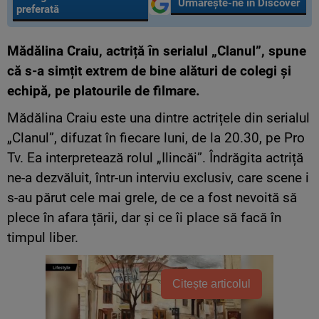
Urmărește-ne în Discover
preferată
Mădălina Craiu, actriță în serialul „Clanul”, spune
că s-a simțit extrem de bine alături de colegi și
echipă, pe platourile de filmare.
Mădălina Craiu este una dintre
actrițele
din serialul
„Clanul”, difuzat
în
fiecare luni, de
la
20.30, pe Pro
Tv. Ea
interpretează
rolul „Ilinc
ă
i”.
Îndrăgita
actriță
ne-a
dezvăluit
,
într
-un interviu exclusiv, care scene i
s-au
părut
cele
mai
grele, de ce a fost
nevoită
să
plece
în
afara
țării
, dar
și
ce
îi
place
să
facă
în
timpul liber.
Citește articolul