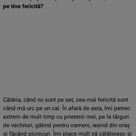
pe tine fericită?
Călăria, când nu sunt pe set, cea mai fericită sunt
când mă urc pe un cal. În afară de asta, îmi petrec
extrem de mult timp cu prietenii mei, pe la târguri
de vechituri, gătind pentru oameni, ieșind din oraș
și făcând picnicuri. Îmi place mult să călătoresc și