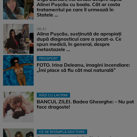
Alinei Pușcău cu boala. Cât ar costa
tratamentul pe care îl urmează în
Statele ...
08:41
Alina Pușcău, susținută de apropiați
după diagnosticul care a șocat-o. Ce
spun medicii, în general, despre
metastazele ...
PROSPORT
FOTO. Irina Deleanu, imagini incendiare:
„Îmi place să fiu cât mai naturală”
RÂZI CU LACRIMI
BANCUL ZILEI. Badea Gheorghe: – Nu pot
face dragoste!
CE SE ÎNTÂMPLĂ DOCTORE