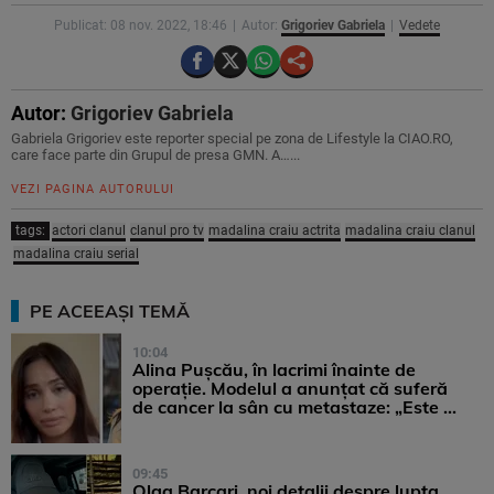
Publicat: 08 nov. 2022, 18:46
Autor:
Grigoriev Gabriela
Vedete
Autor:
Grigoriev Gabriela
Gabriela Grigoriev este reporter special pe zona de Lifestyle la CIAO.RO,
care face parte din Grupul de presa GMN. A…...
VEZI PAGINA AUTORULUI
tags:
actori clanul
clanul pro tv
madalina craiu actrita
madalina craiu clanul
madalina craiu serial
PE ACEEAȘI TEMĂ
10:04
Alina Pușcău, în lacrimi înainte de
operație. Modelul a anunțat că suferă
de cancer la sân cu metastaze: „Este ...
09:45
Olga Barcari, noi detalii despre lupta