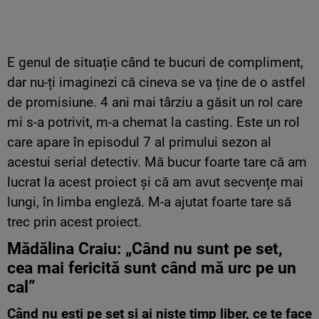
E genul de situație când te bucuri de compliment,
dar nu-ți imaginezi că cineva se va ține de o astfel
de promisiune. 4 ani mai târziu a găsit un rol care
mi s-a potrivit, m-a chemat la casting. Este un rol
care apare în episodul 7 al primului sezon al
acestui serial detectiv. Mă bucur foarte tare că am
lucrat la acest proiect și că am avut secvențe mai
lungi, în limba engleză. M-a ajutat foarte tare să
trec prin acest proiect.
Mădălina Craiu: „Când nu sunt pe set,
cea mai fericită sunt când mă urc pe un
cal”
Când nu ești pe set și ai niște timp liber, ce te face