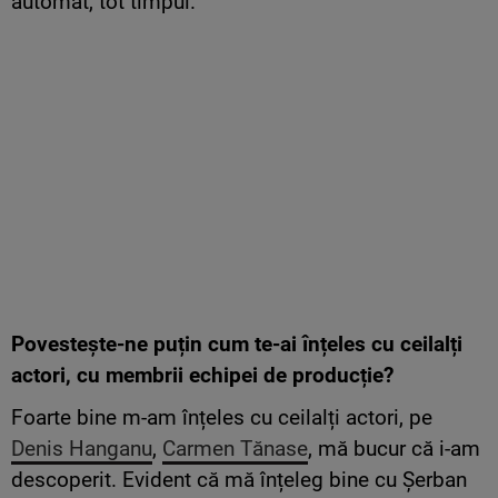
automat, tot timpul.
Povestește-ne puțin cum te-ai înțeles cu ceilalți
actori, cu membrii echipei de producție?
Foarte bine m-am înțeles cu ceilalți actori, pe
Denis Hanganu
,
Carmen Tănase
, mă bucur că i-am
descoperit. Evident că mă înțeleg bine cu Șerban