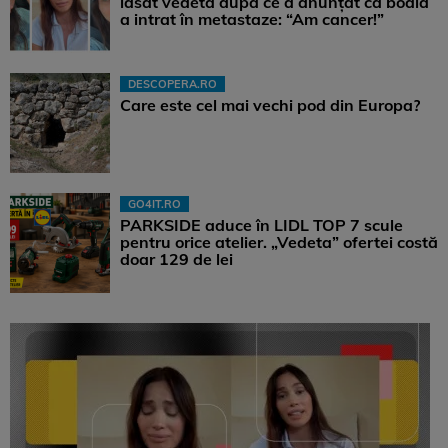
lăsat vedeta după ce a anunțat că boala
a intrat în metastaze: “Am cancer!”
DESCOPERA.RO
Care este cel mai vechi pod din Europa?
GO4IT.RO
PARKSIDE aduce în LIDL TOP 7 scule
pentru orice atelier. „Vedeta” ofertei costă
doar 129 de lei