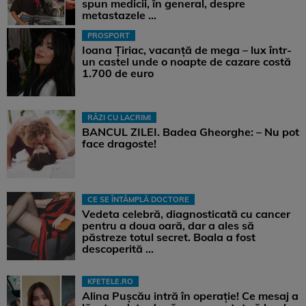
spun medicii, în general, despre
metastazele ...
PROSPORT
Ioana Țiriac, vacanță de mega – lux într-
un castel unde o noapte de cazare costă
1.700 de euro
RÂZI CU LACRIMI
BANCUL ZILEI. Badea Gheorghe: – Nu pot
face dragoste!
CE SE ÎNTÂMPLĂ DOCTORE
Vedeta celebră, diagnosticată cu cancer
pentru a doua oară, dar a ales să
păstreze totul secret. Boala a fost
descoperită ...
KFETELE.RO
Alina Pușcău intră în operație! Ce mesaj a