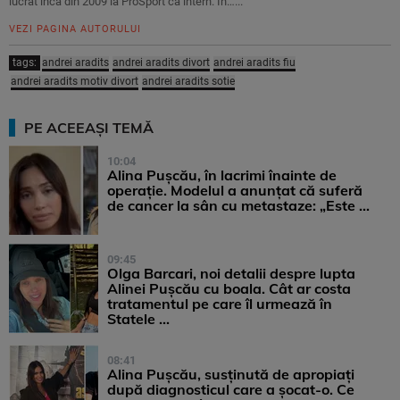
lucrat încă din 2009 la ProSport ca intern. In…...
VEZI PAGINA AUTORULUI
tags:
andrei aradits
andrei aradits divort
andrei aradits fiu
andrei aradits motiv divort
andrei aradits sotie
PE ACEEAȘI TEMĂ
10:04
Alina Pușcău, în lacrimi înainte de
operație. Modelul a anunțat că suferă
de cancer la sân cu metastaze: „Este ...
09:45
Olga Barcari, noi detalii despre lupta
Alinei Pușcău cu boala. Cât ar costa
tratamentul pe care îl urmează în
Statele ...
08:41
Alina Pușcău, susținută de apropiați
după diagnosticul care a șocat-o. Ce