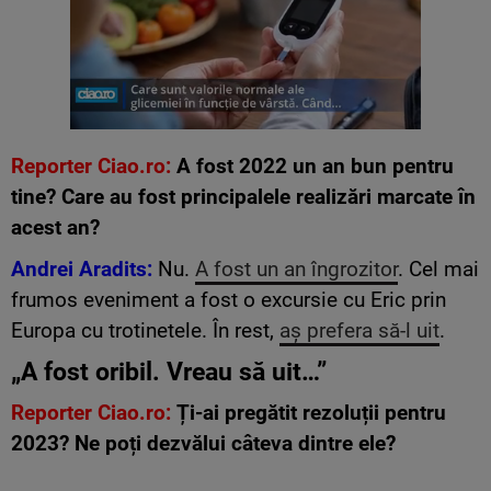
Reporter Ciao.ro:
A fost 2022 un an bun pentru
tine? Care au fost principalele realizări marcate în
acest an?
Andrei Aradits:
Nu.
A fost un an îngrozitor
. Cel mai
frumos eveniment a fost o excursie cu Eric prin
Europa cu trotinetele. În rest,
aș prefera să-l uit
.
„A fost oribil. Vreau să uit…”
Reporter Ciao.ro:
Ți-ai pregătit rezoluții pentru
2023? Ne poți dezvălui câteva dintre ele?