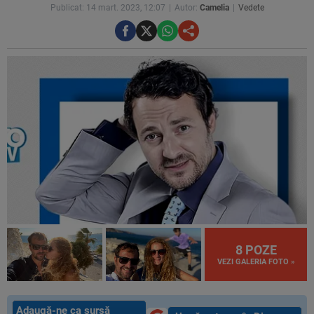
Publicat: 14 mart. 2023, 12:07
Autor:
Camelia
Vedete
8 POZE
VEZI GALERIA FOTO »
Adaugă-ne ca sursă