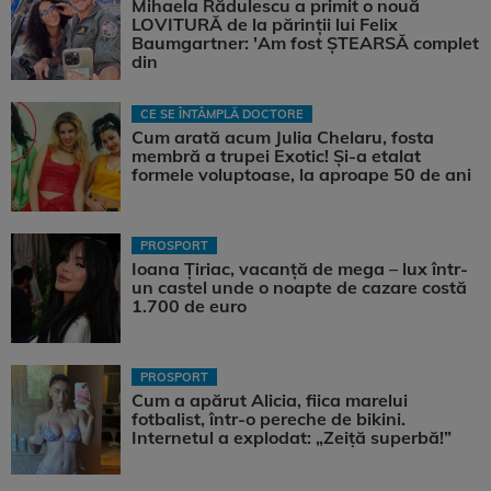
Mihaela Rădulescu a primit o nouă
LOVITURĂ de la părinții lui Felix
Baumgartner: 'Am fost ȘTEARSĂ complet
din
CE SE ÎNTÂMPLĂ DOCTORE
Cum arată acum Julia Chelaru, fosta
membră a trupei Exotic! Și-a etalat
formele voluptoase, la aproape 50 de ani
PROSPORT
Ioana Țiriac, vacanță de mega – lux într-
un castel unde o noapte de cazare costă
1.700 de euro
PROSPORT
Cum a apărut Alicia, fiica marelui
fotbalist, într-o pereche de bikini.
Internetul a explodat: „Zeiță superbă!”