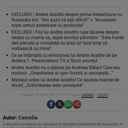
EXCLUSIV | Andrei Aradits despre prima interacțiune cu
Ruxandra Ion: “Am auzit că ești dificil!” + “Avusesem
niște certuri anterioare cu producția”
EXCLUSIV | Fiul lui Andrei Aradits rupe tăcerea despre
relația cu mama sa, după divorțul părinților: “Este foarte
des plecată și niciodată nu prea își face timp să
vorbească cu mine”
Ce se întâmplă cu emisiunea lui Andrei Aradits de pe
Antena 1. Prezentatorul TV a făcut anunțul
Andrei Aradits nu o plăcea pe Andreea Bălan! Care era
motivul: „Onestitatea ei ușor frustră și sociopată…”
Mesajul soției lui Andrei Aradits! Ce spunea înainte de
divorț: „Schimbarea este constantă”
Publicat: 14 mart. 2023, 12:07
Autor:
Camelia
Vedete
Autor:
Camelia
A absolvit Facultatea de Jurnalism și Științele Comunicării din București. A