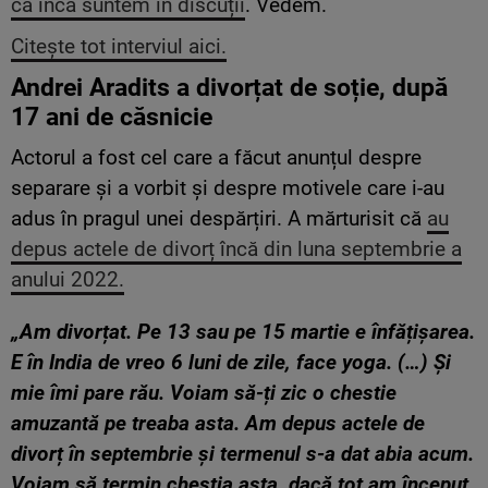
că încă suntem în discuții
. Vedem.
Citește tot interviul aici.
Andrei Aradits a divorțat de soție, după
17 ani de căsnicie
Actorul a fost cel care a făcut anunțul despre
separare și a vorbit și despre motivele care i-au
adus în pragul unei despărțiri. A mărturisit că
au
depus actele de divorț încă din luna septembrie a
anului 2022.
„Am divorțat. Pe 13 sau pe 15 martie e înfățișarea.
E în India de vreo 6 luni de zile, face yoga. (…) Și
mie îmi pare rău. Voiam să-ți zic o chestie
amuzantă pe treaba asta. Am depus actele de
divorț în septembrie și termenul s-a dat abia acum.
Voiam să termin chestia asta, dacă tot am început