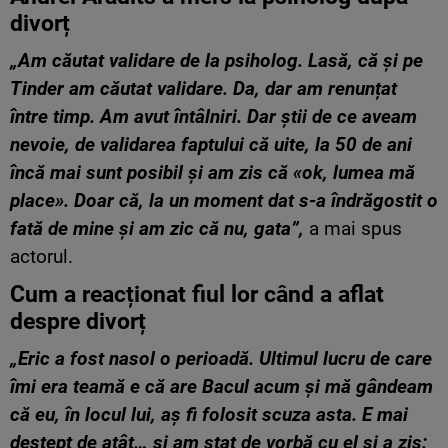
divorț
„Am căutat validare de la psiholog. Lasă, că și pe
Tinder am căutat validare. Da, dar am renunțat
între timp. Am avut întâlniri. Dar știi de ce aveam
nevoie, de validarea faptului că uite, la 50 de ani
încă mai sunt posibil și am zis că «ok, lumea mă
place». Doar că, la un moment dat s-a îndrăgostit o
fată de mine și am zic că nu, gata”,
a mai spus
actorul.
Cum a reacționat fiul lor când a aflat
despre divorț
„Eric a fost nasol o perioadă. Ultimul lucru de care
îmi era teamă e că are Bacul acum și mă gândeam
că eu, în locul lui, aș fi folosit scuza asta. E mai
deștept de atât… și am stat de vorbă cu el și a zis: