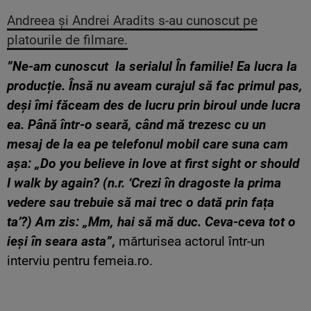
Andreea și Andrei Aradits s-au cunoscut pe
platourile de filmare.
”Ne-am cunoscut la serialul În familie! Ea lucra la
producție. Însă nu aveam curajul să fac primul pas,
deși îmi făceam des de lucru prin biroul unde lucra
ea. Până într-o seară, când mă trezesc cu un
mesaj de la ea pe telefonul mobil care suna cam
așa: „Do you believe in love at first sight or should
I walk by again? (n.r. ‘Crezi în dragoste la prima
vedere sau trebuie să mai trec o dată prin fața
ta’?) Am zis: „Mm, hai să mă duc. Ceva-ceva tot o
ieși în seara asta”
,
mărturisea actorul într-un
interviu pentru femeia.ro.