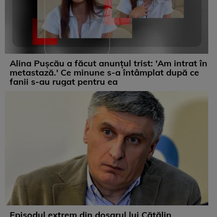
Alina Pușcău a făcut anunțul trist: 'Am intrat în
metastază.' Ce minune s-a întâmplat după ce
fanii s-au rugat pentru ea
Episodul extrem din dosarul lui Cătălin