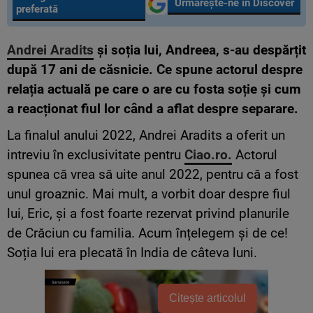
Urmărește-ne în Discover
preferată
Andrei Aradits
și soția lui, Andreea, s-au despărțit
după 17 ani de căsnicie. Ce spune actorul despre
relația actuală pe care o are cu fosta soție și cum
a reacționat fiul lor când a aflat despre separare.
La finalul anului 2022, Andrei Aradits a oferit un
intreviu în exclusivitate pentru
Ciao.ro.
Actorul
spunea că vrea să uite anul 2022, pentru că a fost
unul groaznic. Mai mult, a vorbit doar despre fiul
lui, Eric, și a fost foarte rezervat privind planurile
de Crăciun cu familia. Acum înțelegem și de ce!
Soția lui era plecată în India de câteva luni.
Citește articolul