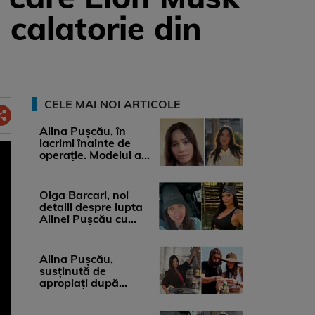
 calatorie din
CELE MAI NOI ARTICOLE
Alina Pușcău, în
lacrimi înainte de
operație. Modelul a
anunțat că suferă de
cancer ...
Olga Barcari, noi
detalii despre lupta
Alinei Pușcău cu
boala. Cât ar costa
tratamentul ...
Alina Pușcău,
susținută de
apropiați după
diagnosticul care a
șocat-o. Ce spun