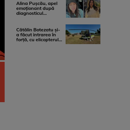
medicii, ...
Alina Pușcău, apel
emoționant după
diagnosticul
devastator: „Am
cinci tumori. Vă rog
...
Cătălin Botezatu și-
a făcut intrarea în
forță, cu elicopterul,
la Young Island
Festival ...