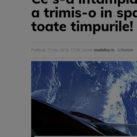
a trimis-o in sp
toate timpurile!
Publicat: 11 nov. 2018, 17:30
Autor:
madalina m.
Lifestyle