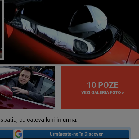
10 POZE
VEZI GALERIA FOTO »
spatiu, cu cateva luni in urma.
Urmărește-ne în Discover