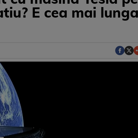
atiu? E cea mai lunga