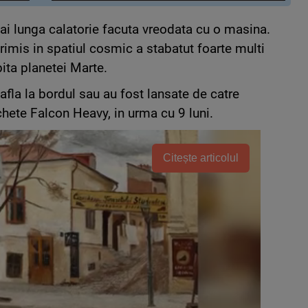
i lunga calatorie facuta vreodata cu o masina.
trimis in spatiul cosmic a stabatut foarte multi
bita planetei Marte.
fla la bordul sau au fost lansate de catre
hete Falcon Heavy, in urma cu 9 luni.
Citește articolul