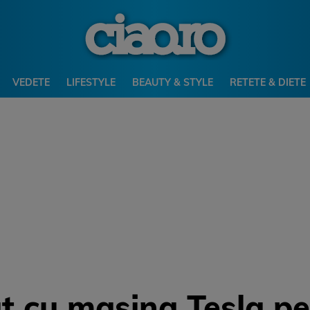
VEDETE
LIFESTYLE
BEAUTY & STYLE
RETETE & DIETE
t cu masina Tesla p