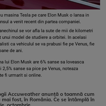
 cu masina Tesla pe care Elon Musk o lansa in
unsul a venit recent din partea companiei.
anechinul se vor afla la sute de mii de kilometri
t unui model de studiere a orbitei. In acelasi
listi ca vehiculul se va prabusi fie pe Venus, fie
oane de ani.
na lui Elon Musk are 6% sanse sa loveasca
 si 2,5% sanse sa pice pe Venus, noteaza
 fi urmarit si online.
ogii Accuweather anunță o toamnă cum
 mai fost, în România. Ce se întâmplă în
e, octombrie ...