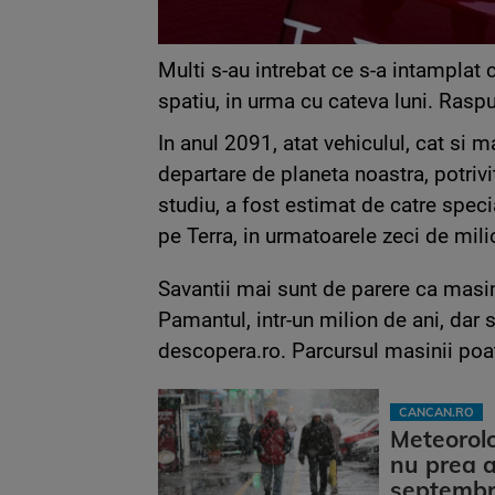
Multi s-au intrebat ce s-a intamplat
spatiu, in urma cu cateva luni. Rasp
In anul 2091, atat vehiculul, cat si m
departare de planeta noastra, potrivi
studiu, a fost estimat de catre specia
pe Terra, in urmatoarele zeci de mili
Savantii mai sunt de parere ca masi
Pamantul, intr-un milion de ani, dar
descopera.ro. Parcursul masinii poate
CANCAN.RO
Meteorol
nu prea a
septembri