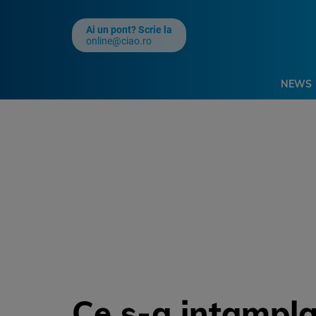
Ai un pont? Scrie la
online@ciao.ro
NEWS
Ce s-a intampla