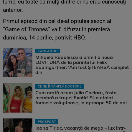
lume, cu toate că mulţi dintre ei nu erau cunoscuţi
anterior.
Primul episod din cel de-al optulea sezon al
”Game of Thrones” va fi difuzat în premieră
duminică, 14 aprilie, potrivit HBO.
CANCAN.RO
Mihaela Rădulescu a primit o nouă
LOVITURĂ de la părinții lui Felix
Baumgartner: 'Am fost ȘTEARSĂ complet
din
CE SE ÎNTÂMPLĂ DOCTORE
Cum arată acum Julia Chelaru, fosta
membră a trupei Exotic! Și-a etalat
formele voluptoase, la aproape 50 de ani
PROSPORT
Ioana Țiriac, vacanță de mega – lux într-