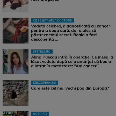
CE SE ÎNTÂMPLĂ DOCTORE
Vedeta celebră, diagnosticată cu cancer
pentru a doua oară, dar a ales să
păstreze totul secret. Boala a fost
descoperită ...
KFETELE.RO
Alina Pușcău intră în operație! Ce mesaj a
lăsat vedeta după ce a anunțat că boala
a intrat în metastaze: “Am cancer!”
DESCOPERA.RO
Care este cel mai vechi pod din Europa?
GO4IT.RO