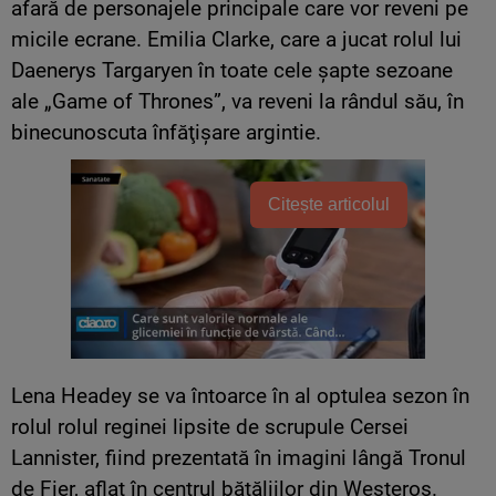
afară de personajele principale care vor reveni pe
micile ecrane. Emilia Clarke, care a jucat rolul lui
Daenerys Targaryen în toate cele şapte sezoane
ale „Game of Thrones”, va reveni la rândul său, în
binecunoscuta înfăţişare argintie.
Citește articolul
Lena Headey se va întoarce în al optulea sezon în
rolul rolul reginei lipsite de scrupule Cersei
Lannister, fiind prezentată în imagini lângă Tronul
de Fier, aflat în centrul bătăliilor din Westeros.