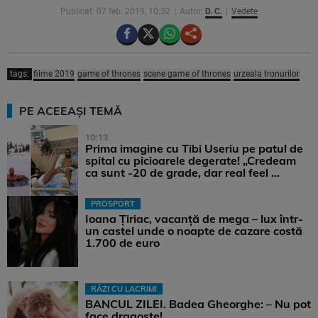
Publicat: 07 feb. 2019, 10:32
Autor:
D. C.
Vedete
tags:
filme 2019
game of thrones
scene game of thrones
urzeala tronurilor
PE ACEEAȘI TEMĂ
10:13
Prima imagine cu Tibi Useriu pe patul de
spital cu picioarele degerate! „Credeam
ca sunt -20 de grade, dar real feel ...
PROSPORT
Ioana Țiriac, vacanță de mega – lux într-
un castel unde o noapte de cazare costă
1.700 de euro
RÂZI CU LACRIMI
BANCUL ZILEI. Badea Gheorghe: – Nu pot
face dragoste!