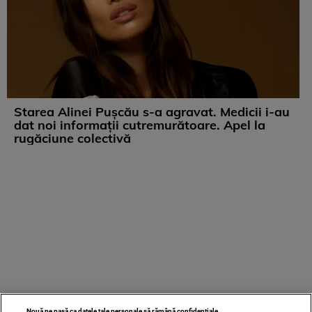
Starea Alinei Pușcău s-a agravat. Medicii i-au
dat noi informații cutremurătoare. Apel la
rugăciune colectivă
Nouă ne pasă ca datele tale personale să rămână confidențiale