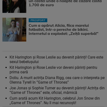
un castel unde o noapte de cazare costă
1.700 de euro
PROSPORT
Cum a apărut Alicia, fiica marelui
fotbalist, într-o pereche de bikini.
Internetul a explodat: „Zeiță superbă!”
Kit Harington și Rose Leslie au devenit părinți! Care este
sexul bebelușului
Kit Harington și Rose Leslie vor deveni părinți pentru
prima oară
Doliu. A murit actrița Diana Rigg, cea care o interpreta pe
Olenna Tyrell în ”Game of Thrones”
Joe Jonas și Sophie Turner au devenit părinți! Actrița din
”Game of Thrones” este, oficial, mămică
Cum arată acum Kit Harington, celebrul Jon Snow din
„Game of Thrones”. Nu îl mai recunoști!