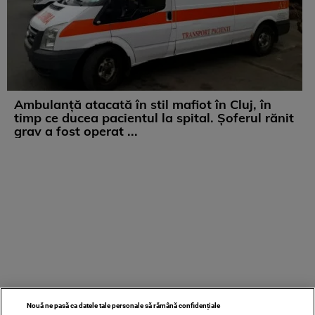
Ambulanță atacată în stil mafiot în Cluj, în
timp ce ducea pacientul la spital. Șoferul rănit
grav a fost operat ...
Nouă ne pasă ca datele tale personale să rămână confidențiale