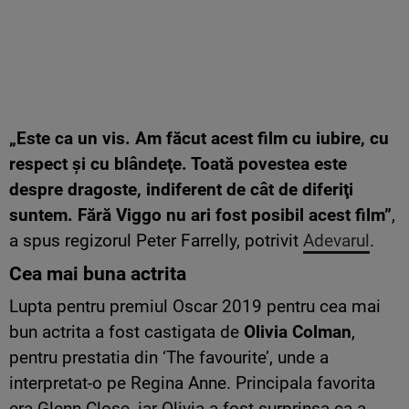
„Este ca un vis. Am făcut acest film cu iubire, cu
respect şi cu blândeţe. Toată povestea este
despre dragoste, indiferent de cât de diferiţi
suntem. Fără Viggo nu ari fost posibil acest film”
,
a spus regizorul Peter Farrelly, potrivit
Adevarul
.
Cea mai buna actrita
Lupta pentru premiul Oscar 2019 pentru cea mai
bun actrita a fost castigata de
Olivia Colman
,
pentru prestatia din ‘The favourite’, unde a
interpretat-o pe Regina Anne. Principala favorita
era Glenn Close, iar Olivia a fost surprinsa ca a