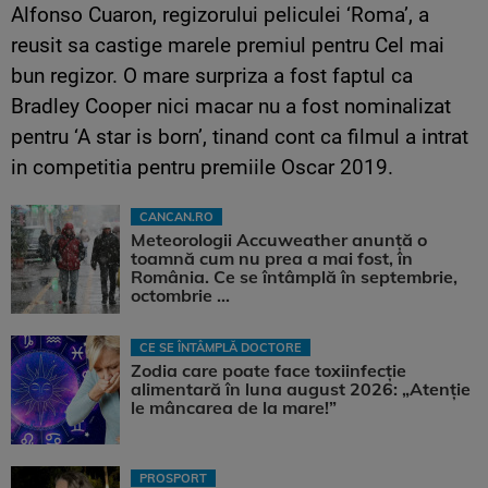
Alfonso Cuaron, regizorului peliculei ‘Roma’, a
reusit sa castige marele premiul pentru Cel mai
bun regizor. O mare surpriza a fost faptul ca
Bradley Cooper nici macar nu a fost nominalizat
pentru ‘A star is born’, tinand cont ca filmul a intrat
in competitia pentru premiile Oscar 2019.
CANCAN.RO
Meteorologii Accuweather anunță o
toamnă cum nu prea a mai fost, în
România. Ce se întâmplă în septembrie,
octombrie ...
CE SE ÎNTÂMPLĂ DOCTORE
Zodia care poate face toxiinfecție
alimentară în luna august 2026: „Atenție
le mâncarea de la mare!”
PROSPORT