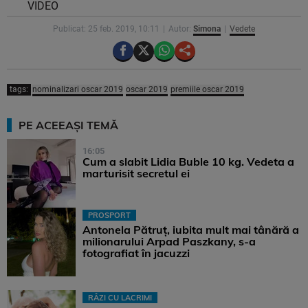
VIDEO
Publicat: 25 feb. 2019, 10:11
Autor:
Simona
Vedete
tags:
nominalizari oscar 2019
oscar 2019
premiile oscar 2019
PE ACEEAȘI TEMĂ
16:05
Cum a slabit Lidia Buble 10 kg. Vedeta a
marturisit secretul ei
PROSPORT
Antonela Pătruț, iubita mult mai tânără a
milionarului Arpad Paszkany, s-a
fotografiat în jacuzzi
RÂZI CU LACRIMI