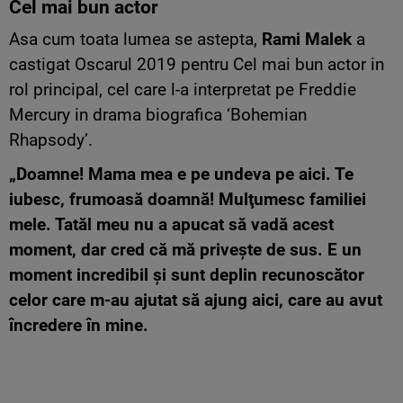
Cel mai bun actor
Asa cum toata lumea se astepta,
Rami Malek
a
castigat Oscarul 2019 pentru Cel mai bun actor in
rol principal, cel care l-a interpretat pe Freddie
Mercury in drama biografica ‘Bohemian
Rhapsody’.
„Doamne! Mama mea e pe undeva pe aici. Te
iubesc, frumoasă doamnă! Mulţumesc familiei
mele. Tatăl meu nu a apucat să vadă acest
moment, dar cred că mă priveşte de sus. E un
moment incredibil şi sunt deplin recunoscător
celor care m-au ajutat să ajung aici, care au avut
încredere în mine.