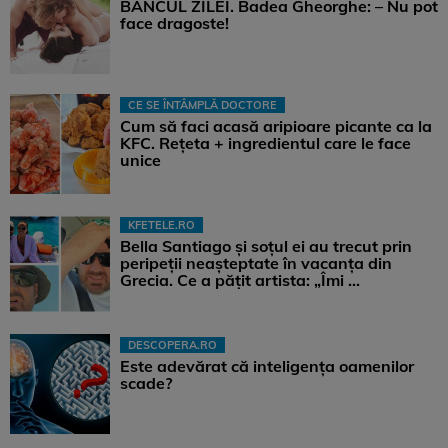
BANCUL ZILEI. Badea Gheorghe: – Nu pot
face dragoste!
CE SE ÎNTÂMPLĂ DOCTORE
Cum să faci acasă aripioare picante ca la
KFC. Rețeta + ingredientul care le face
unice
KFETELE.RO
Bella Santiago și soțul ei au trecut prin
peripeții neașteptate în vacanța din
Grecia. Ce a pățit artista: „Îmi ...
DESCOPERA.RO
Este adevărat că inteligența oamenilor
scade?