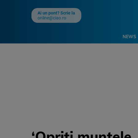
Ai un pont? Scrie la
online@ciao.ro
NEWS
‘Opriti muntele,