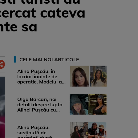
cercat cateva
nte sa
CELE MAI NOI ARTICOLE
Alina Pușcău, în
lacrimi înainte de
operație. Modelul a
anunțat că suferă de
cancer ...
Olga Barcari, noi
detalii despre lupta
Alinei Pușcău cu
boala. Cât ar costa
tratamentul ...
Alina Pușcău,
susținută de
apropiați după