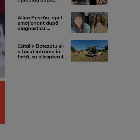
diagnosticul care a
șocat-o. Ce spun
medicii, ...
Alina Pușcău, apel
emoționant după
diagnosticul
devastator: „Am
cinci tumori. Vă rog
...
Cătălin Botezatu și-
a făcut intrarea în
forță, cu elicopterul,
la Young Island
Festival ...