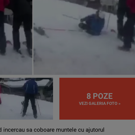
8 POZE
VEZI GALERIA FOTO »
nd incercau sa coboare muntele cu ajutorul