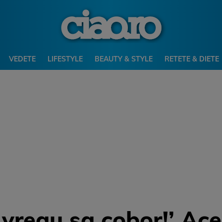
VEDETE
LIFESTYLE
BEAUTY & STYLE
RETETE & DIETE
 vreau sa cobor!’ Aces