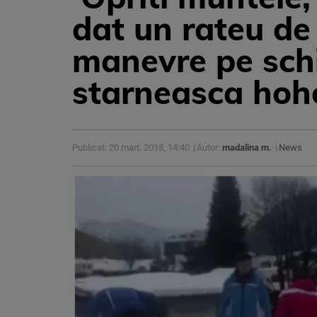
dat un rateu de
manevre pe schi
starneasca hoh
Publicat: 20 mart. 2018, 14:40
Autor:
madalina m.
News