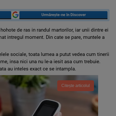
Urmărește-ne în Discover
ohote de ras in randul martorilor, iar unii dintre ei
mat intregul moment. Din cate se pare, muntele a
elele sociale, toata lumea a putut vedea cum tinerii
me, insa nici una nu le-a iesit asa cum trebuie.
 fata au inteles exact ce se intampla.
Citește articolul