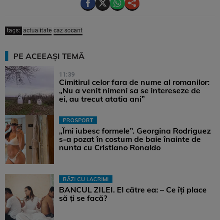
tags:
actualitate
caz socant
PE ACEEAȘI TEMĂ
11:39
Cimitirul celor fara de nume al romanilor:
„Nu a venit nimeni sa se intereseze de
ei, au trecut atatia ani”
PROSPORT
„Îmi iubesc formele”. Georgina Rodriguez
s-a pozat în costum de baie înainte de
nunta cu Cristiano Ronaldo
RÂZI CU LACRIMI
BANCUL ZILEI. El către ea: – Ce îți place
să ți se facă?