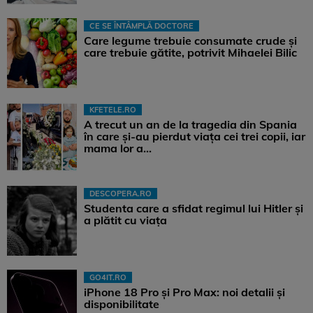
CE SE ÎNTÂMPLĂ DOCTORE
Care legume trebuie consumate crude și
care trebuie gătite, potrivit Mihaelei Bilic
KFETELE.RO
A trecut un an de la tragedia din Spania
în care și-au pierdut viața cei trei copii, iar
mama lor a…
DESCOPERA.RO
Studenta care a sfidat regimul lui Hitler și
a plătit cu viața
GO4IT.RO
iPhone 18 Pro și Pro Max: noi detalii și
disponibilitate