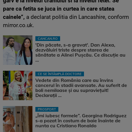
garv e la nivelul craniului si la nivelui fetei. Se
pare ca fetita se juca in curtea in care statea
cainele”,
a declarat politia din Lancashire, conform
mirror.co.uk.
CANCAN.RO
'Din păcate, s-a gravat'. Dan Alexa,
dezvăluiri triste despre starea de
sănătate a Alinei Pușcău. Ce discuție au
...
CE SE ÎNTÂMPLĂ DOCTORE
Vedete din România care au învins
cancerul în stadii avansate. Au suferit de
boli nemiloase şi au supravieţuit!
Declarații ...
PROSPORT
„Îmi iubesc formele”. Georgina Rodriguez
s-a pozat în costum de baie înainte de
nunta cu Cristiano Ronaldo