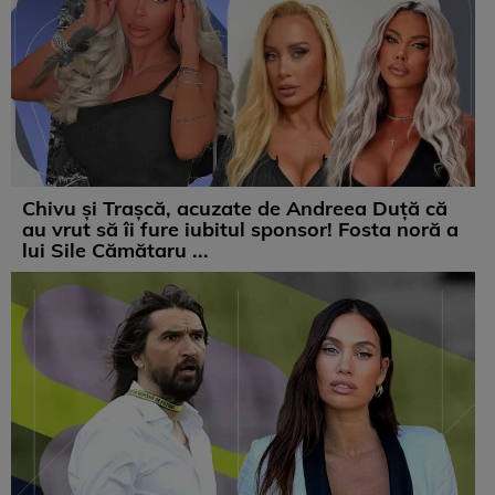
Chivu și Trașcă, acuzate de Andreea Duță că
au vrut să îi fure iubitul sponsor! Fosta noră a
lui Sile Cămătaru ...