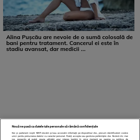
Alina Pușcău are nevoie de o sumă colosală de
bani pentru tratament. Cancerul ei este în
stadiu avansat, dar medicii ...
Nouă ne pasă ca datele tale personale să rămână confidențiale
Noi și partenerii noștri
1017
stocăm și/sau accesăm informații pe dispozitivul dvs., precum identificatorii cookie
unici pentru prelucrarea datelor cu caracter personal. Puteți accepta sau gestiona preferințele dvs. făcând clic mai
jos, respectiv vă puteți opune utilizării unui interes legitim în orice moment pe pagina cu politica de