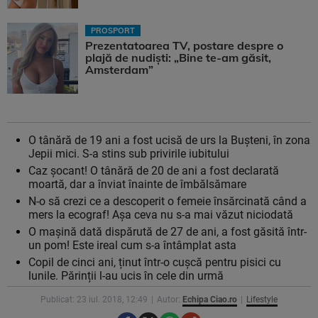
PROSPORT
Prezentatoarea TV, postare despre o
plajă de nudiști: „Bine te-am găsit,
Amsterdam”
O tânără de 19 ani a fost ucisă de urs la Bușteni, în zona
Jepii mici. S-a stins sub privirile iubitului
Caz șocant! O tânără de 20 de ani a fost declarată
moartă, dar a înviat înainte de îmbălsămare
N-o să crezi ce a descoperit o femeie însărcinată când a
mers la ecograf! Așa ceva nu s-a mai văzut niciodată
O mașină dată dispărută de 27 de ani, a fost găsită într-
un pom! Este ireal cum s-a întâmplat asta
Copil de cinci ani, ținut într-o cușcă pentru pisici cu
lunile. Părinții l-au ucis în cele din urmă
Publicat: 23 iul. 2018, 12:49
Autor:
Echipa Ciao.ro
Lifestyle