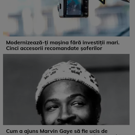
Modernizează-ți mașina fără investiții mari.
Cinci accesorii recomandate șoferilor
Cum a ajuns Marvin Gaye să fie ucis de