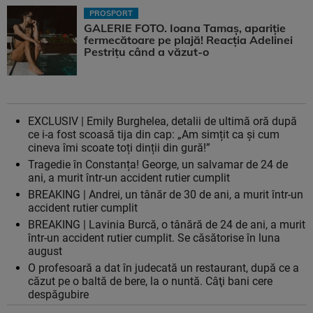
PROSPORT
GALERIE FOTO. Ioana Tamaş, apariție
fermecătoare pe plajă! Reacția Adelinei
Pestrițu când a văzut-o
EXCLUSIV | Emily Burghelea, detalii de ultimă oră după
ce i-a fost scoasă tija din cap: „Am simțit ca și cum
cineva îmi scoate toți dinții din gură!”
Tragedie în Constanța! George, un salvamar de 24 de
ani, a murit într-un accident rutier cumplit
BREAKING | Andrei, un tânăr de 30 de ani, a murit într-un
accident rutier cumplit
BREAKING | Lavinia Burcă, o tânără de 24 de ani, a murit
într-un accident rutier cumplit. Se căsătorise în luna
august
O profesoară a dat în judecată un restaurant, după ce a
căzut pe o baltă de bere, la o nuntă. Câţi bani cere
despăgubire