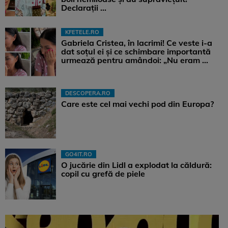
Declarații ...
KFETELE.RO
Gabriela Cristea, în lacrimi! Ce veste i-a
dat soțul ei și ce schimbare importantă
urmează pentru amândoi: „Nu eram ...
DESCOPERA.RO
Care este cel mai vechi pod din Europa?
GO4IT.RO
O jucărie din Lidl a explodat la căldură:
copil cu grefă de piele