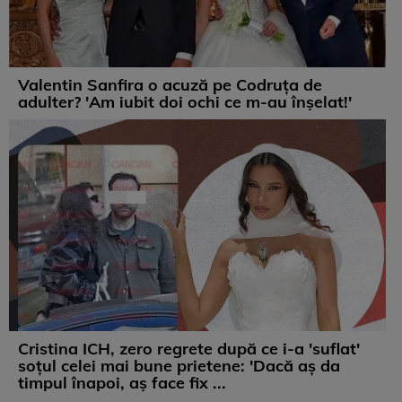
Valentin Sanfira o acuză pe Codruța de
adulter? 'Am iubit doi ochi ce m-au înșelat!'
Cristina ICH, zero regrete după ce i-a 'suflat'
soțul celei mai bune prietene: 'Dacă aș da
timpul înapoi, aș face fix ...