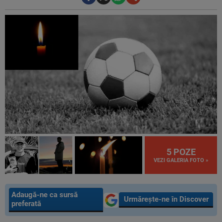
5 POZE
VEZI GALERIA FOTO »
Adaugă-ne ca sursă
Urmărește-ne în Discover
preferată