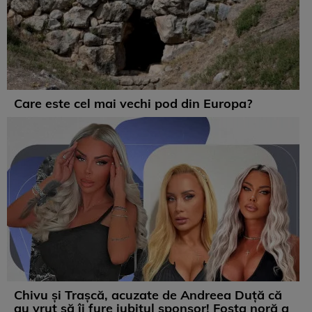
Care este cel mai vechi pod din Europa?
Chivu și Trașcă, acuzate de Andreea Duță că
au vrut să îi fure iubitul sponsor! Fosta noră a