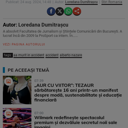
Publicat: 24 aug. 2024, 14:48
Autor:
Loredana Dumitrașcu
Stiri Romania
Autor:
Loredana Dumitrașcu
A absolvit Facultatea de Jurnalism și Științele Comunicării din București. A
lucrat încă din 2009 la ProSport ca intern. În…...
VEZI PAGINA AUTORULUI
tags:
aa murit in accident
accident
alberto nazare
PE ACEEAȘI TEMĂ
07:39
„AUR CU VIITOR”: TEZAUR
sărbătorește 16 ani printr-un manifest
despre modă, sustenabilitate și educație
financiară
07:00
Wilmark redefinește spectacolul
premium și dezvăluie secretul noii sale
imagini