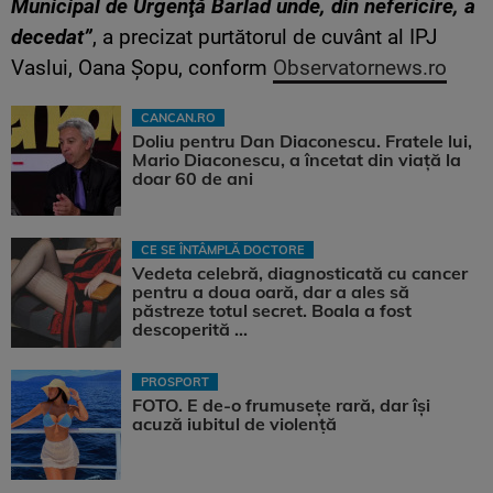
Municipal de Urgenţă Bârlad unde, din nefericire, a
decedat”
, a precizat purtătorul de cuvânt al IPJ
Vaslui, Oana Şopu, conform
Observatornews.ro
CANCAN.RO
Doliu pentru Dan Diaconescu. Fratele lui,
Mario Diaconescu, a încetat din viață la
doar 60 de ani
CE SE ÎNTÂMPLĂ DOCTORE
Vedeta celebră, diagnosticată cu cancer
pentru a doua oară, dar a ales să
păstreze totul secret. Boala a fost
descoperită ...
PROSPORT
FOTO. E de-o frumusețe rară, dar își
acuză iubitul de violență