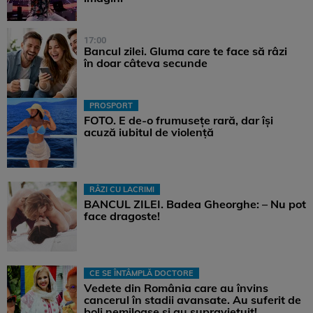
17:00
Bancul zilei. Gluma care te face să râzi
în doar câteva secunde
PROSPORT
FOTO. E de-o frumusețe rară, dar își
acuză iubitul de violență
RÂZI CU LACRIMI
BANCUL ZILEI. Badea Gheorghe: – Nu pot
face dragoste!
CE SE ÎNTÂMPLĂ DOCTORE
Vedete din România care au învins
cancerul în stadii avansate. Au suferit de
boli nemiloase şi au supravieţuit!