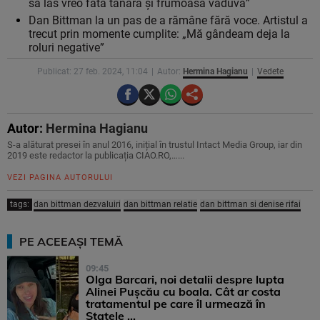
să las vreo fată tânără și frumoasă văduvă”
Dan Bittman la un pas de a rămâne fără voce. Artistul a
trecut prin momente cumplite: „Mă gândeam deja la
roluri negative”
Publicat: 27 feb. 2024, 11:04
Autor:
Hermina Hagianu
Vedete
Autor:
Hermina Hagianu
S-a alăturat presei în anul 2016, inițial în trustul Intact Media Group, iar din
2019 este redactor la publicația CIAO.RO,…...
VEZI PAGINA AUTORULUI
tags:
dan bittman dezvaluiri
dan bittman relatie
dan bittman si denise rifai
PE ACEEAȘI TEMĂ
09:45
Olga Barcari, noi detalii despre lupta
Alinei Pușcău cu boala. Cât ar costa
tratamentul pe care îl urmează în
Statele ...