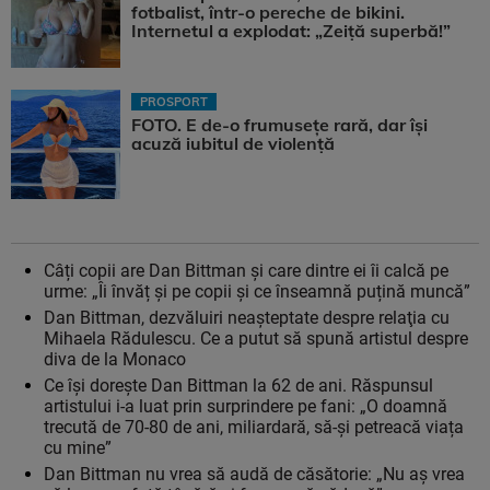
fotbalist, într-o pereche de bikini.
Internetul a explodat: „Zeiță superbă!”
PROSPORT
FOTO. E de-o frumusețe rară, dar își
acuză iubitul de violență
Câți copii are Dan Bittman și care dintre ei îi calcă pe
urme: „Îi învăț și pe copii și ce înseamnă puțină muncă”
Dan Bittman, dezvăluiri neaşteptate despre relaţia cu
Mihaela Rădulescu. Ce a putut să spună artistul despre
diva de la Monaco
Ce îşi doreşte Dan Bittman la 62 de ani. Răspunsul
artistului i-a luat prin surprindere pe fani: „O doamnă
trecută de 70-80 de ani, miliardară, să-și petreacă viața
cu mine”
Dan Bittman nu vrea să audă de căsătorie: „Nu aș vrea