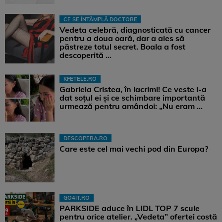
CE SE ÎNTÂMPLĂ DOCTORE
Vedeta celebră, diagnosticată cu cancer
pentru a doua oară, dar a ales să
păstreze totul secret. Boala a fost
descoperită ...
KFETELE.RO
Gabriela Cristea, în lacrimi! Ce veste i-a
dat soțul ei și ce schimbare importantă
urmează pentru amândoi: „Nu eram ...
DESCOPERA.RO
Care este cel mai vechi pod din Europa?
GO4IT.RO
PARKSIDE aduce în LIDL TOP 7 scule
pentru orice atelier. „Vedeta” ofertei costă