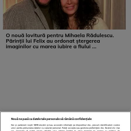
O nouă lovitură pentru Mihaela Rădulescu.
Părinții lui Felix au ordonat ștergerea
imaginilor cu marea iubire a fiului ...
Nouă ne pasă ca datele tale personale să rămână confidențiale
Noi și partenerii noștri
1019
stocăm și/sau accesăm informații pe dispozitivul dvs., precum identificatorii cookie
unici pentru prelucrarea datelor cu caracter personal. Puteți accepta sau gestiona preferințele dvs. făcând clic mai
jos, respectiv vă puteți opune utilizării unui interes legitim în orice moment pe pagina cu politica de