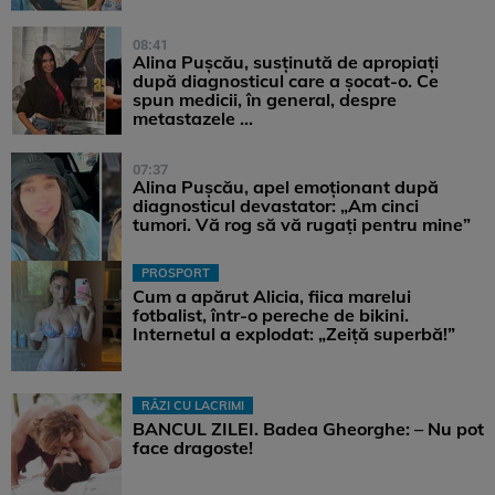
08:41
Alina Pușcău, susținută de apropiați
după diagnosticul care a șocat-o. Ce
spun medicii, în general, despre
metastazele ...
07:37
Alina Pușcău, apel emoționant după
diagnosticul devastator: „Am cinci
tumori. Vă rog să vă rugați pentru mine”
PROSPORT
Cum a apărut Alicia, fiica marelui
fotbalist, într-o pereche de bikini.
Internetul a explodat: „Zeiță superbă!”
RÂZI CU LACRIMI
BANCUL ZILEI. Badea Gheorghe: – Nu pot
face dragoste!