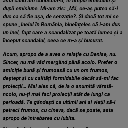
asta când am cunoscut-o, în timpul emisiunii și
după emisiune. Mi-am zis: „Mă, ce-aș putea să-i
duc ca să fie așa, de senzație?. Și dacă tot mi se
spune „Inelul în România, bineînțeles că i-am dus
un inel, fapt care a scandalizat pe toată lumea și a
început scandalul, ceea ce m-a și bucurat.
Acum, apropo de a avea o relație cu Denise, nu.
Sincer, nu mă văd mergând până acolo. Prefer o
amiciție bună și frumoasă cu un om frumos,
deștept și cu calități formidabile decât să-mi fac
proiecții… Mai ales că, de la o anumită vârstă-
ncolo, nu-ți mai faci proiecții atât de lungi ca
perioadă. Te gândești ca ultimii ani ai vieții să-i
petreci frumos, cu cineva, dacă se poate, asta
apropo de întrebarea cu iubita.