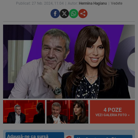
Publicat: 27 feb. 2024, 11:04
Autor:
Hermina Hagianu
Vedete
4 POZE
VEZI GALERIA FOTO »
Adaugă-ne ca sursă