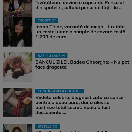
învățătoare devine o capcană. Pericolul
din spatele „cultului personalității” la ...
PROSPORT
Ioana Țiriac, vacanță de mega – lux într-
un castel unde o noapte de cazare costă
1.700 de euro
RÂZI CU LACRIMI
BANCUL ZILEI. Badea Gheorghe: – Nu pot
face dragoste!
CE SE ÎNTÂMPLĂ DOCTORE
Vedeta celebră, diagnosticată cu cancer
pentru a doua oară, dar a ales să
păstreze totul secret. Boala a fost
descoperită ...
KFETELE.RO