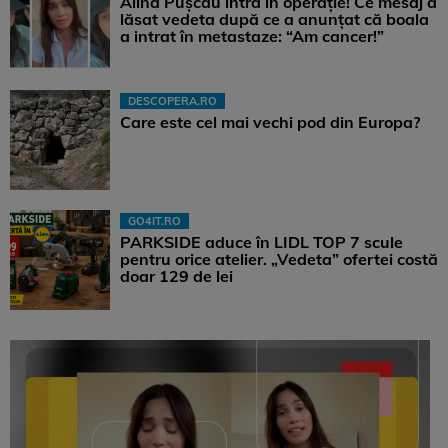
Alina Pușcău intră în operație! Ce mesaj a
lăsat vedeta după ce a anunțat că boala
a intrat în metastaze: “Am cancer!”
DESCOPERA.RO
Care este cel mai vechi pod din Europa?
GO4IT.RO
PARKSIDE aduce în LIDL TOP 7 scule
pentru orice atelier. „Vedeta” ofertei costă
doar 129 de lei