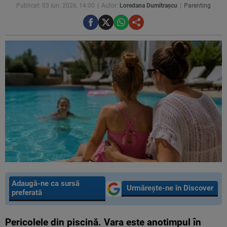
Publicat: 03 iun. 2026, 14:00
Autor:
Loredana Dumitrașcu
Parenting
Adaugă-ne ca sursă
Urmărește-ne în Discover
preferată
Pericolele din piscină. Vara este anotimpul în