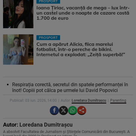
PROSPORT
Ioana Țiriac, vacanță de mega – lux într-
un castel unde o noapte de cazare costă
1.700 de euro
PROSPORT
Cum a apărut Alicia, fiica marelui
fotbalist, într-o pereche de bikini.
Internetul a explodat: „Zeiță superbă!”
Respirația corectă, secretul din spatele performanței în
înot! Copiii pot călca pe urmele lui David Popovici
Publicat: 03 iun. 2026, 14:00
Autor:
Loredana Dumitrașcu
Parenting
Autor:
Loredana Dumitrașcu
A absolvit Facultatea de Jurnalism și Științele Comunicării din București. A