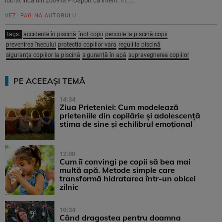
lucrat încă din 2009 la ProSport ca intern. În…...
VEZI PAGINA AUTORULUI
tags:
accidente în piscină
înot copii
pericole la piscină copii
prevenirea înecului
protecția copiilor vara
reguli la piscină
siguranța copiilor la piscină
siguranță în apă
supravegherea copiilor
PE ACEEAȘI TEMĂ
14:34
Ziua Prieteniei: Cum modelează
prieteniile din copilărie și adolescență
stima de sine și echilibrul emoțional
12:00
Cum îi convingi pe copii să bea mai
multă apă. Metode simple care
transformă hidratarea într-un obicei
zilnic
10:34
Când dragostea pentru doamna