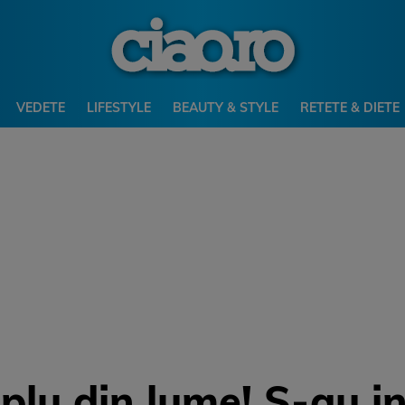
VEDETE
LIFESTYLE
BEAUTY & STYLE
RETETE & DIETE
uplu din lume! S-au i