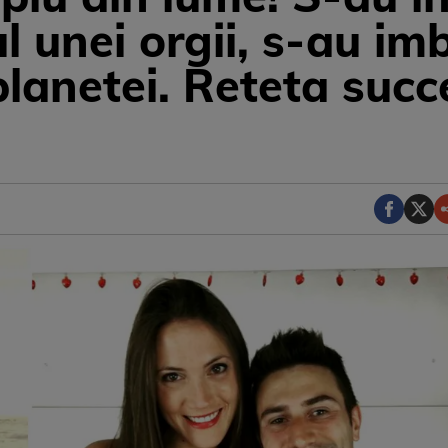
l unei orgii, s-au imb
lanetei. Reteta succe