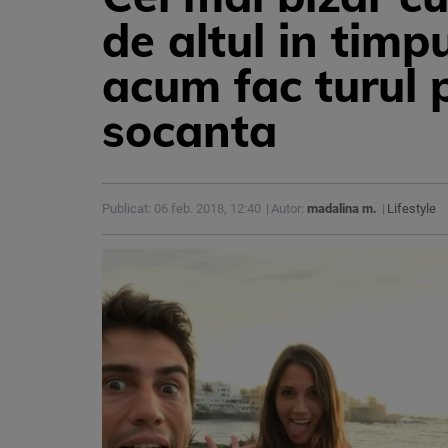
de altul in timpu
acum fac turul p
socanta
Publicat: 06 feb. 2018, 12:40
Autor:
madalina m.
Lifestyle