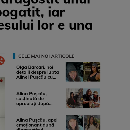
ogatit, iar
sului lor e una
CELE MAI NOI ARTICOLE
Olga Barcari, noi
detalii despre lupta
Alinei Pușcău cu
boala. Cât ar costa
tratamentul ...
Alina Pușcău,
susținută de
apropiați după
diagnosticul care a
șocat-o. Ce spun
medicii, ...
Alina Pușcău, apel
emoționant după
diagnosticul