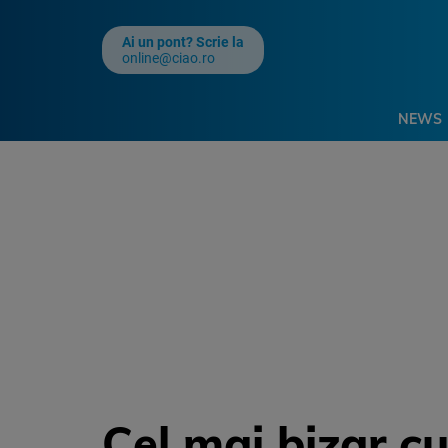
Ai un pont? Scrie la
online@ciao.ro
NEWS
Cel mai bizar c