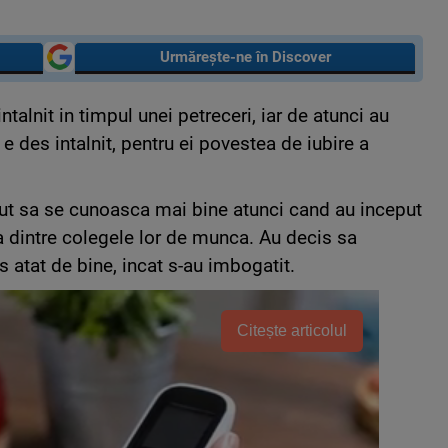
Urmărește-ne în Discover
talnit in timpul unei petreceri, iar de atunci au
e des intalnit, pentru ei povestea de iubire a
put sa se cunoasca mai bine atunci cand au inceput
na dintre colegele lor de munca. Au decis sa
rs atat de bine, incat s-au imbogatit.
Citește articolul