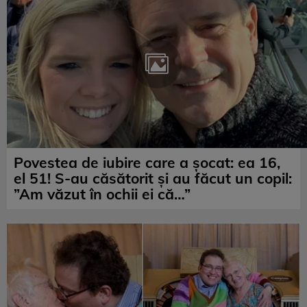
Povestea de iubire care a șocat: ea 16,
el 51! S-au căsătorit și au făcut un copil:
”Am văzut în ochii ei că…”