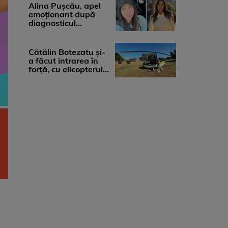
medicii, ...
Alina Pușcău, apel
emoționant după
diagnosticul
devastator: „Am
cinci tumori. Vă rog
...
Cătălin Botezatu și-
a făcut intrarea în
forță, cu elicopterul,
la Young Island
Festival ...