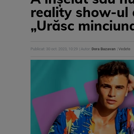
reality show-ul
„Urăsc minciun
Publicat: 30 oct. 2023, 10:29
Autor:
Dora Bazavan
Vedete