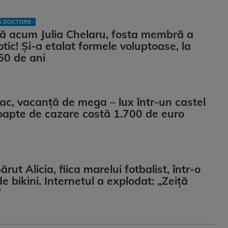
LĂ DOCTORE
ă acum Julia Chelaru, fosta membră a
otic! Și-a etalat formele voluptoase, la
50 de ani
iac, vacanță de mega – lux într-un castel
oapte de cazare costă 1.700 de euro
ut Alicia, fiica marelui fotbalist, într-o
e bikini. Internetul a explodat: „Zeiță
”