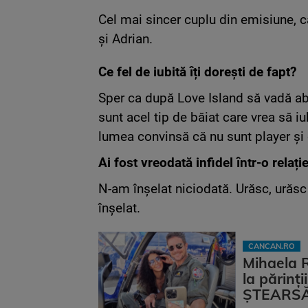
Cel mai sincer cuplu din emisiune, c
și Adrian.
Ce fel de iubită îți dorești de fapt?
Sper ca după Love Island să vadă ab
sunt acel tip de băiat care vrea să i
lumea convinsă că nu sunt player și c
Ai fost vreodată infidel într-o relați
N-am înșelat niciodată. Urăsc, urăsc
înșelat.
CANCAN.RO
Mihaela 
la părinț
ȘTEARSĂ 