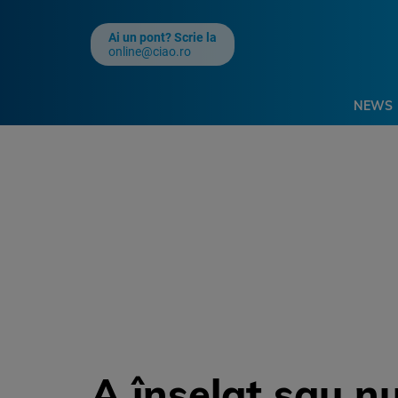
Ai un pont? Scrie la
online@ciao.ro
NEWS
A înșelat sau n