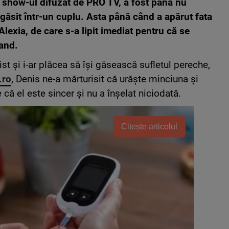
ty show-ul difuzat de PRO TV, a fost până nu
găsit într-un cuplu. Asta până când a apărut fata
Alexia, de care s-a lipit imediat pentru că se
land.
ist și i-ar plăcea să își găsească sufletul pereche,
.ro
, Denis ne-a mărturisit că urăște minciuna și
e că el este sincer și nu a înșelat niciodată.
Citește articolul