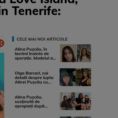
n Tenerife:
CELE MAI NOI ARTICOLE
Alina Pușcău, în
lacrimi înainte de
operație. Modelul a
anunțat că suferă de
cancer ...
Olga Barcari, noi
detalii despre lupta
Alinei Pușcău cu
boala. Cât ar costa
tratamentul ...
Alina Pușcău,
susținută de
apropiați după
diagnosticul care a
șocat-o. Ce spun