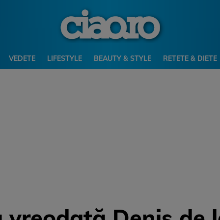
VEDETE
LIFESTYLE
BEAUTY & STYLE
RETETE & DIETE
u vreodată Denis de l