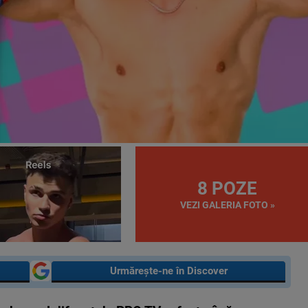
8 POZE
VEZI GALERIA FOTO »
Urmărește-ne în Discover