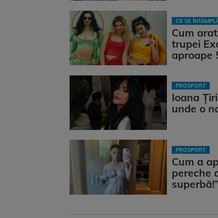
CE SE ÎNTÂMP
Cum arat
trupei Ex
aproape 
PROSPORT
Ioana Țir
unde o n
PROSPORT
Cum a apăr
pereche d
superbă!