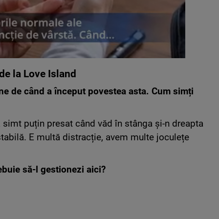
de la Love Island
ne de când a început povestea asta. Cum simți
 simt puțin presat când văd în stânga și-n dreapta
 stabilă. E multă distracție, avem multe joculețe
ebuie să-l gestionezi aici?