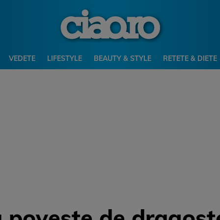
VEDETE
LIFESTYLE
BEAUTY & STYLE
RETETE & DIETE
a poveste de dragost