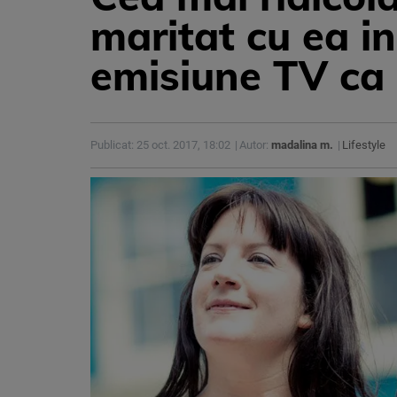
maritat cu ea in
emisiune TV ca 
Publicat: 25 oct. 2017, 18:02
Autor:
madalina m.
Lifestyle