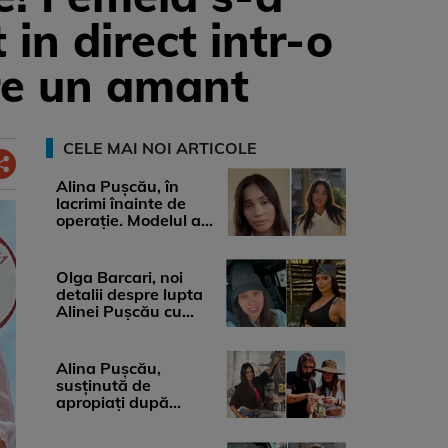
 in direct intr-o
re un amant
CELE MAI NOI ARTICOLE
Alina Pușcău, în
lacrimi înainte de
operație. Modelul a
anunțat că suferă de
cancer ...
Olga Barcari, noi
detalii despre lupta
Alinei Pușcău cu
boala. Cât ar costa
tratamentul ...
Alina Pușcău,
susținută de
apropiați după
diagnosticul care a
șocat-o. Ce spun