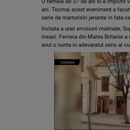
O femeie de 37 de ani si-a implinit v
ani. Tocmai acest eveniment a facut-
serie de marturisiri jenante in fata c
Invitata a unei emisiuni matinale, So
insasi. Femeia din Marea Britanie a 
avut o nunta in adevaratul sens al cu