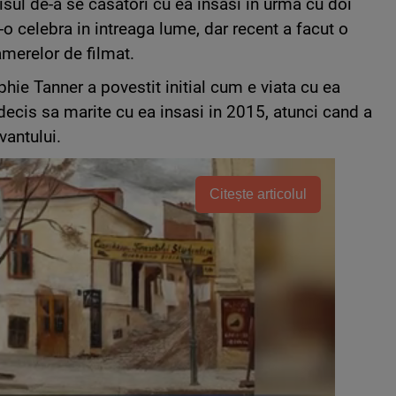
isul de-a se casatori cu ea insasi in urma cu doi
o celebra in intreaga lume, dar recent a facut o
amerelor de filmat.
phie Tanner a povestit initial cum e viata cu ea
decis sa marite cu ea insasi in 2015, atunci cand a
vantului.
Citește articolul