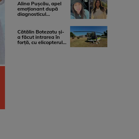
medicii, ...
Alina Pușcău, apel
emoționant după
diagnosticul
devastator: „Am
cinci tumori. Vă rog
...
Cătălin Botezatu și-
a făcut intrarea în
forță, cu elicopterul,
la Young Island
Festival ...