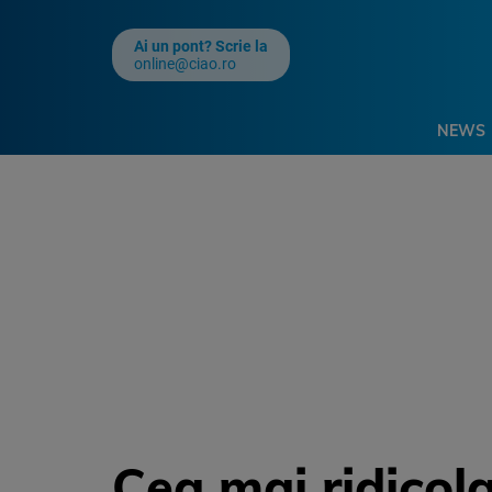
Ai un pont? Scrie la
online@ciao.ro
NEWS
Cea mai ridicol