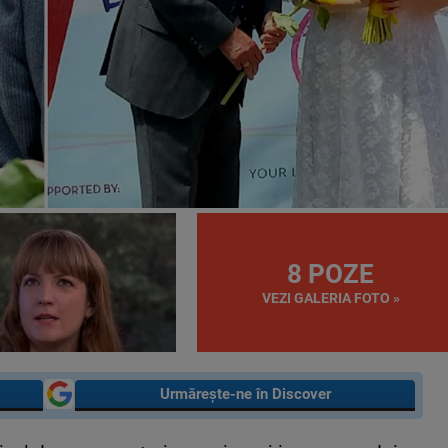
8 POZE
VEZI GALERIA FOTO »
Urmărește-ne în Discover