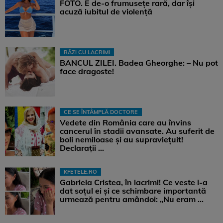
FOTO. E de-o frumusețe rară, dar își
acuză iubitul de violență
RÂZI CU LACRIMI
BANCUL ZILEI. Badea Gheorghe: – Nu pot
face dragoste!
CE SE ÎNTÂMPLĂ DOCTORE
Vedete din România care au învins
cancerul în stadii avansate. Au suferit de
boli nemiloase şi au supravieţuit!
Declarații ...
KFETELE.RO
Gabriela Cristea, în lacrimi! Ce veste i-a
dat soțul ei și ce schimbare importantă
urmează pentru amândoi: „Nu eram ...