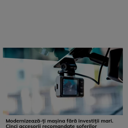
Modernizează-ți mașina fără investiții mari.
Cinci accesorii recomandate șoferilor