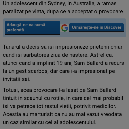
Un adolescent din
Sydney
, in Australia, a ramas
paralizat pe viata, dupa ce a acceptat o provocare.
Adaugă-ne ca sursă
Urmărește-ne în Discover
preferată
Tanarul a decis sa isi impresioneze prietenii chiar
cand isi sarbatorea ziua de nastere. Astfel ca,
atunci cand a implinit 19 ani, Sam Ballard a recurs
la un gest scarbos, dar care i-a impresionat pe
invitatii sai.
Totusi, acea provocare l-a lasat pe Sam Ballard
tintuit in scaunul cu rotile, in care cel mai probabil
isi va petrece tot restul vietii, potrivit medicilor.
Acestia au marturisit ca nu au mai vazut vreodata
un caz similar cu cel al adolescentului.