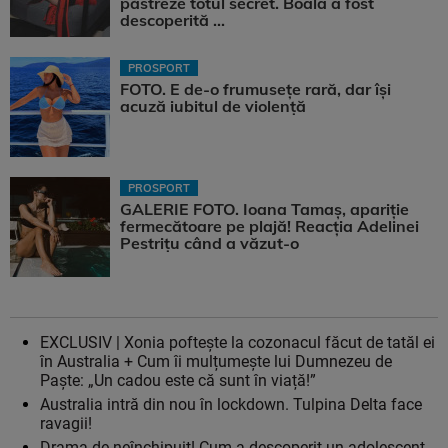
păstreze totul secret. Boala a fost
descoperită ...
PROSPORT
FOTO. E de-o frumusețe rară, dar își
acuză iubitul de violență
PROSPORT
GALERIE FOTO. Ioana Tamaş, apariție
fermecătoare pe plajă! Reacția Adelinei
Pestrițu când a văzut-o
EXCLUSIV | Xonia poftește la cozonacul făcut de tatăl ei
în Australia + Cum îi mulțumește lui Dumnezeu de
Paște: „Un cadou este că sunt în viață!”
Australia intră din nou în lockdown. Tulpina Delta face
ravagii!
Drama de neînchipuit! Cum a descoperit un adolescent