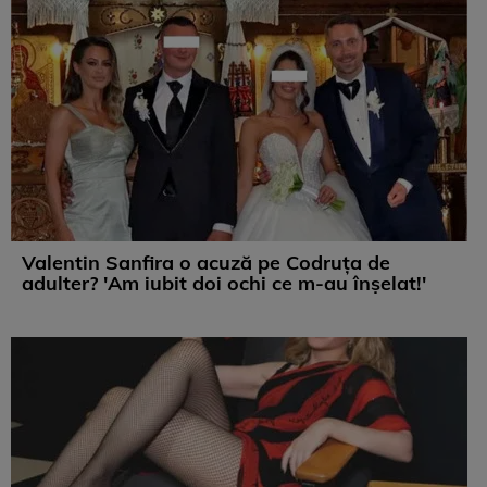
Valentin Sanfira o acuză pe Codruța de
adulter? 'Am iubit doi ochi ce m-au înșelat!'