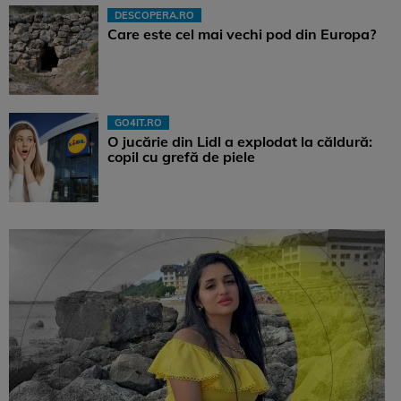
DESCOPERA.RO
Care este cel mai vechi pod din Europa?
GO4IT.RO
O jucărie din Lidl a explodat la căldură:
copil cu grefă de piele