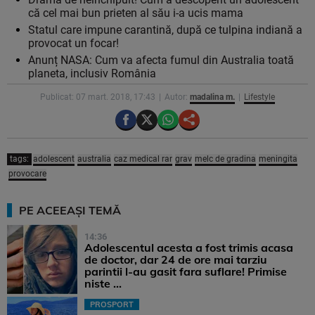
că cel mai bun prieten al său i-a ucis mama
Statul care impune carantină, după ce tulpina indiană a
provocat un focar!
Anunț NASA: Cum va afecta fumul din Australia toată
planeta, inclusiv România
Publicat: 07 mart. 2018, 17:43
Autor:
madalina m.
Lifestyle
tags:
adolescent
australia
caz medical rar
grav
melc de gradina
meningita
provocare
PE ACEEAȘI TEMĂ
14:36
Adolescentul acesta a fost trimis acasa
de doctor, dar 24 de ore mai tarziu
parintii l-au gasit fara suflare! Primise
niste ...
PROSPORT