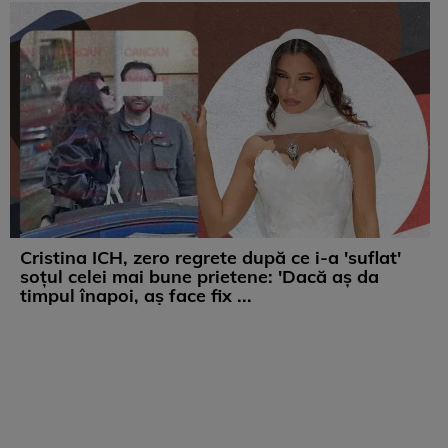
Cristina ICH, zero regrete după ce i-a 'suflat'
soțul celei mai bune prietene: 'Dacă aș da
timpul înapoi, aș face fix ...