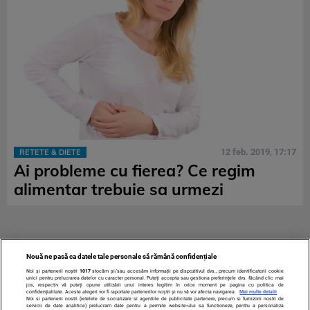
12 feb. 2019, 17:17
RETETE & DIETE
Ai probleme cu fierea? Ce regim
alimentar trebuie sa urmezi
Nouă ne pasă ca datele tale personale să rămână confidențiale
Noi și partenerii noștri
1017
stocăm și/sau accesăm informații pe dispozitivul dvs., precum identificatorii cookie
unici pentru prelucrarea datelor cu caracter personal. Puteți accepta sau gestiona preferințele dvs. făcând clic mai
jos, respectiv vă puteți opune utilizării unui interes legitim în orice moment pe pagina cu politica de
confidențialitate. Aceste alegeri vor fi raportate partenerilor noștri și nu vă vor afecta navigarea.
Mai multe detalii
Noi si partenerii nostri (retelele de socializare si agentiile de publicitate partenere, precum si furnizorii nostri de
servicii de date analitice) prelucram date pentru a permite website-ului sa functioneze, pentru a personaliza