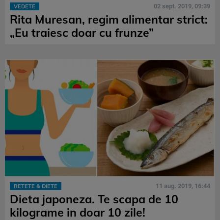
02 sept. 2019, 09:39
VEDETE
Rita Muresan, regim alimentar strict:
„Eu traiesc doar cu frunze”
11 aug. 2019, 16:44
RETETE & DIETE
Dieta japoneza. Te scapa de 10
kilograme in doar 10 zile!