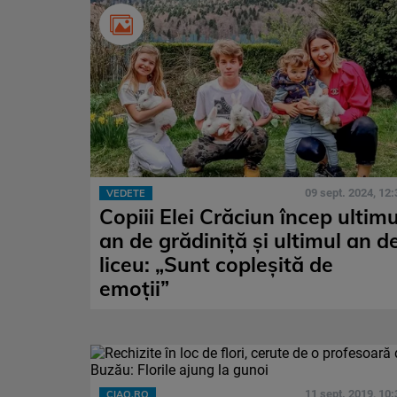
09 sept. 2024, 12:
VEDETE
Copiii Elei Crăciun încep ultimu
an de grădiniță și ultimul an d
liceu: „Sunt copleșită de
emoții”
11 sept. 2019, 10:
CIAO.RO