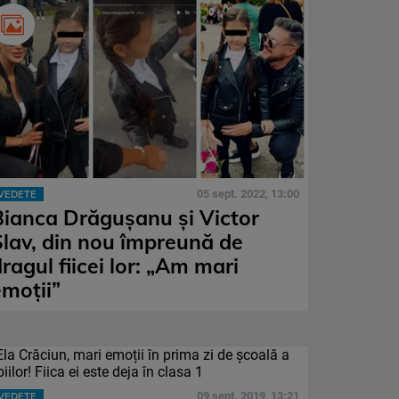
05 sept. 2022, 13:00
VEDETE
Bianca Drăgușanu și Victor
Slav, din nou împreună de
ragul fiicei lor: „Am mari
emoții”
09 sept. 2019, 13:21
VEDETE