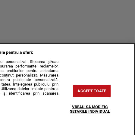
ele pentru a oferi:
ului personalizat. Stocarea și/sau
surarea performanței reclamelor.
rea profilurilor pentru selectarea
e conținut personalizat. Măsurarea
pentru publicitate personalizată.
itatea. Înțelegerea publicului prin
Utilizarea datelor limitate pentru a
ACCEPT TOATE
 și identificarea prin scanarea
VREAU SA MODIFIC
SETARILE INDIVIDUAL