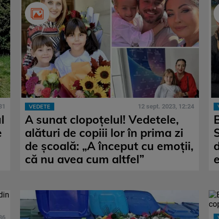
31
12 sept. 2023, 12:24
VEDETE
l
A sunat clopoțelul! Vedetele,
e
alături de copiii lor în prima zi
de școală: „A început cu emoții,
d
că nu avea cum altfel”
36