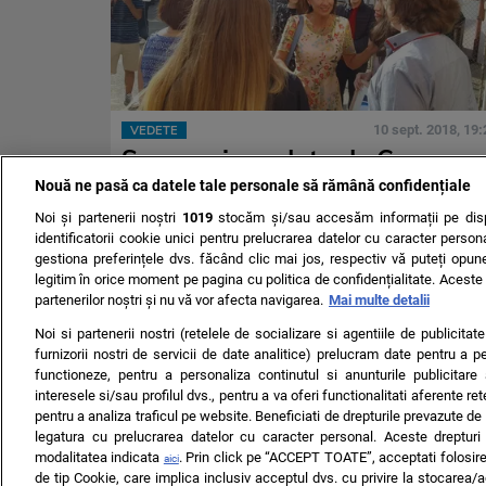
10 sept. 2018, 19:
VEDETE
Suma uriasa data de Carmen
Iohannis pentru o pereche de
Nouă ne pasă ca datele tale personale să rămână confidențiale
sandale
Noi și partenerii noștri
1019
stocăm și/sau accesăm informații pe disp
identificatorii cookie unici pentru prelucrarea datelor cu caracter person
gestiona preferințele dvs. făcând clic mai jos, respectiv vă puteți opune 
legitim în orice moment pe pagina cu politica de confidențialitate. Aceste a
partenerilor noștri și nu vă vor afecta navigarea.
Mai multe detalii
Noi si partenerii nostri (retelele de socializare si agentiile de publicita
furnizorii nostri de servicii de date analitice) prelucram date pentru a p
functioneze, pentru a personaliza continutul si anunturile publicitare
interesele si/sau profilul dvs., pentru a va oferi functionalitati aferente ret
pentru a analiza traficul pe website. Beneficiati de drepturile prevazute de
TERMENI ȘI CONDIȚII
DESPRE NOI
CONTACT
SETĂRI CO
legatura cu prelucrarea datelor cu caracter personal. Aceste drepturi 
modalitatea indicata
. Prin click pe “ACCEPT TOATE”, acceptati folosire
aici
© 2008 - 2026 - Toate drepturile rezervate
de tip Cookie, care implica inclusiv acceptul dvs. cu privire la stocarea/