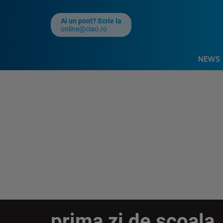
Ai un pont? Scrie la
online@ciao.ro
NEWS
prima zi de scoala