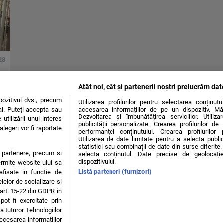
28
Atât noi, cât și partenerii noștri prelucrăm dat
ozitivul dvs., precum
Utilizarea profilurilor pentru selectarea conținut
al. Puteți accepta sau
accesarea informațiilor de pe un dispozitiv. Mă
Dezvoltarea și îmbunătățirea serviciilor. Utiliza
utilizării unui interes
publicității personalizate. Crearea profilurilor d
legeri vor fi raportate
performanței conținutului. Crearea profilurilor 
Utilizarea de date limitate pentru a selecta public
statistici sau combinații de date din surse diferite. 
te partenere, precum si
selecta conținutul. Date precise de geolocație
dispozitivului.
ermite website-ului sa
Listă parteneri (furnizori)
 afisate in functie de
elelor de socializare si
 art. 15-22 din GDPR in
OKIES
pot fi exercitate prin
a tuturor Tehnologiilor
accesarea informatiilor