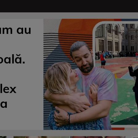
um au
n
oală.
lex
ea