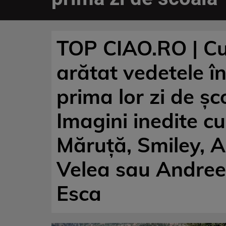
TOP CIAO.RO | C
arătat vedetele î
prima lor zi de șc
Imagini inedite cu
Măruță, Smiley, A
Velea sau Andre
Esca