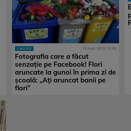
E
p
F
10 sept. 2019, 15:05
CIAO.RO
Fotografia care a făcut
senzație pe Facebook! Flori
aruncate la gunoi în prima zi de
școală: „Ați aruncat banii pe
flori”