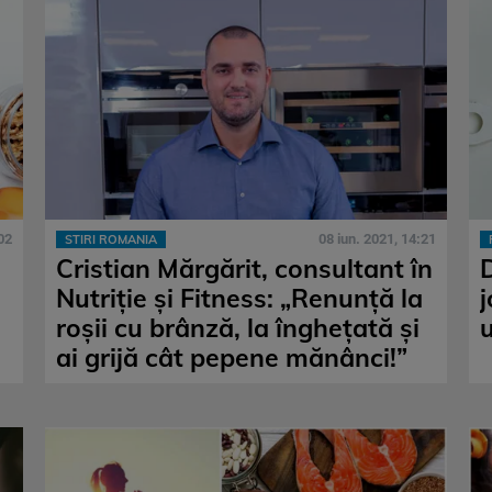
02
08 iun. 2021, 14:21
STIRI ROMANIA
Cristian Mărgărit, consultant în
Nutriție și Fitness: „Renunță la
roșii cu brânză, la înghețată și
ai grijă cât pepene mănânci!”