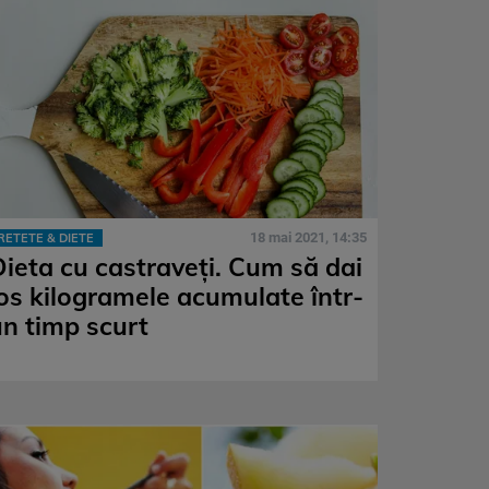
18 mai 2021, 14:35
RETETE & DIETE
Dieta cu castraveţi. Cum să dai
jos kilogramele acumulate într-
un timp scurt