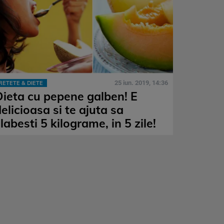
25 iun. 2019, 14:36
RETETE & DIETE
Dieta cu pepene galben! E
elicioasa si te ajuta sa
labesti 5 kilograme, in 5 zile!