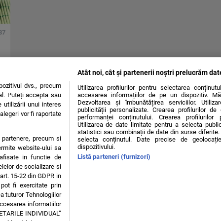
37
Atât noi, cât și partenerii noștri prelucrăm dat
ozitivul dvs., precum
Utilizarea profilurilor pentru selectarea conținut
al. Puteți accepta sau
accesarea informațiilor de pe un dispozitiv. Mă
Dezvoltarea și îmbunătățirea serviciilor. Utiliza
utilizării unui interes
publicității personalizate. Crearea profilurilor d
legeri vor fi raportate
performanței conținutului. Crearea profilurilor 
Utilizarea de date limitate pentru a selecta public
statistici sau combinații de date din surse diferite. 
te partenere, precum si
selecta conținutul. Date precise de geolocație
dispozitivului.
ermite website-ului sa
Listă parteneri (furnizori)
 afisate in functie de
elelor de socializare si
 art. 15-22 din GDPR in
OKIES
pot fi exercitate prin
a tuturor Tehnologiilor
accesarea informatiilor
e Glucoză, nr. 21, parter, sector 2, J2016000631407, CIF: RO35451445
 SETARILE INDIVIDUAL”
zise minorilor.