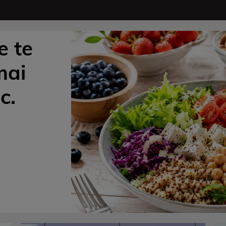
e te
mai
c.