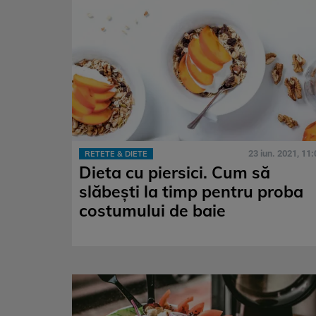
23 iun. 2021, 11:
RETETE & DIETE
Dieta cu piersici. Cum să
slăbești la timp pentru proba
costumului de baie