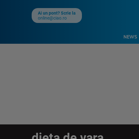
Ai un pont? Scrie la
online@ciao.ro
NEWS
dieta de vara