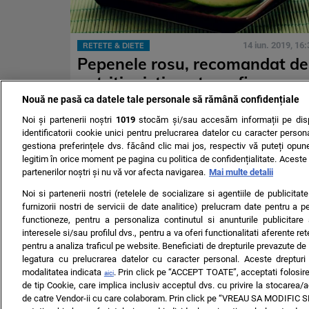
14 iun. 2019, 16:
RETETE & DIETE
Pepenele rosu, recomandat de
nutritionisti pentru a fi
consumat in cantitata mare
Nouă ne pasă ca datele tale personale să rămână confidențiale
vara. Care sunt beneficiile
Noi și partenerii noștri
1019
stocăm și/sau accesăm informații pe disp
identificatorii cookie unici pentru prelucrarea datelor cu caracter person
gestiona preferințele dvs. făcând clic mai jos, respectiv vă puteți opune 
legitim în orice moment pe pagina cu politica de confidențialitate. Aceste a
partenerilor noștri și nu vă vor afecta navigarea.
Mai multe detalii
Noi si partenerii nostri (retelele de socializare si agentiile de publicita
furnizorii nostri de servicii de date analitice) prelucram date pentru a p
functioneze, pentru a personaliza continutul si anunturile publicitare
interesele si/sau profilul dvs., pentru a va oferi functionalitati aferente ret
pentru a analiza traficul pe website. Beneficiati de drepturile prevazute de
TERMENI ȘI CONDIȚII
DESPRE NOI
CONTACT
SETĂRI CO
legatura cu prelucrarea datelor cu caracter personal. Aceste drepturi 
modalitatea indicata
. Prin click pe “ACCEPT TOATE”, acceptati folosire
aici
© 2008 - 2026 - Toate drepturile rezervate
de tip Cookie, care implica inclusiv acceptul dvs. cu privire la stocarea/
ARC MEDIA PUBLISHING SRL, Adresa: București, Sos Fabrica d
de catre Vendor-ii cu care colaboram. Prin click pe “VREAU SA MODIFIC
Decizia ONJN nr. 1598/16.09.2021. Jocurile de noroc sunt inter