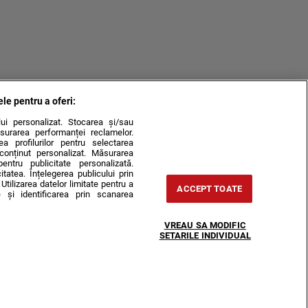
ele pentru a oferi:
ului personalizat. Stocarea și/sau
surarea performanței reclamelor.
rea profilurilor pentru selectarea
e conținut personalizat. Măsurarea
pentru publicitate personalizată.
itatea. Înțelegerea publicului prin
Utilizarea datelor limitate pentru a
ACCEPT TOATE
 și identificarea prin scanarea
VREAU SA MODIFIC
SETARILE INDIVIDUAL