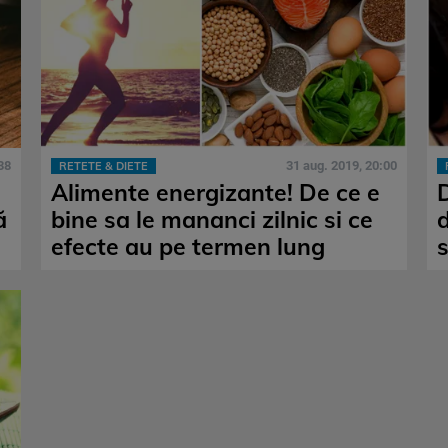
38
31 aug. 2019, 20:00
RETETE & DIETE
Alimente energizante! De ce e
ă
bine sa le mananci zilnic si ce
d
efecte au pe termen lung
s