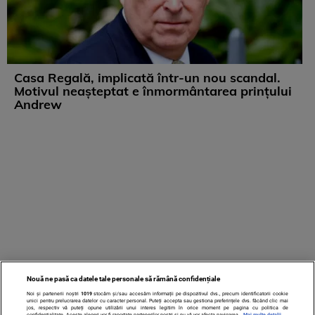
Casa Regală, implicată într-un nou scandal.
Motivul neașteptat e înmormântarea prințului
Andrew
Nouă ne pasă ca datele tale personale să rămână confidențiale
Noi și partenerii noștri
1019
stocăm și/sau accesăm informații pe dispozitivul dvs., precum identificatorii cookie
unici pentru prelucrarea datelor cu caracter personal. Puteți accepta sau gestiona preferințele dvs. făcând clic mai
jos, respectiv vă puteți opune utilizării unui interes legitim în orice moment pe pagina cu politica de
confidențialitate. Aceste alegeri vor fi raportate partenerilor noștri și nu vă vor afecta navigarea.
Mai multe detalii