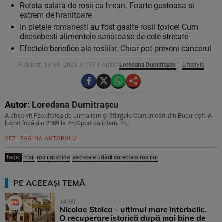
Reteta salata de rosii cu hrean. Foarte gustoasa si
extrem de hranitoare
In pietele romanesti au fost gasite rosii toxice! Cum
deosebesti alimentele sanatoase de cele stricate
Efectele benefice ale rosiilor. Chiar pot preveni cancerul
Publicat: 18 iun. 2025, 11:59
Autor:
Loredana Dumitrașcu
Lifestyle
Autor:
Loredana Dumitrașcu
A absolvit Facultatea de Jurnalism și Științele Comunicării din București. A
lucrat încă din 2009 la ProSport ca intern. În…...
VEZI PAGINA AUTORULUI
tags:
rosii
rosii gradina
secretele udării corecte a roșiilor
PE ACEEAȘI TEMĂ
14:00
Nicolae Stoica – ultimul mare interbelic.
O recuperare istorică după mai bine de