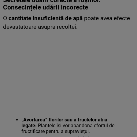
Secretele udării corecte a roșiilor.
Consecințele udării incorecte
O
cantitate insuficientă de apă
poate avea efecte
devastatoare asupra recoltei:
„Avortarea” florilor sau a fructelor abia
legate:
Plantele își vor abandona efortul de
fructificare pentru a supraviețui.