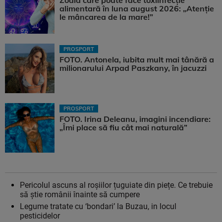
Zodia care poate face toxiinfecție
alimentară în luna august 2026: „Atenție
le mâncarea de la mare!”
PROSPORT
FOTO. Antonela, iubita mult mai tânără a
milionarului Arpad Paszkany, în jacuzzi
PROSPORT
FOTO. Irina Deleanu, imagini incendiare:
„Îmi place să fiu cât mai naturală”
Pericolul ascuns al roșiilor țuguiate din piețe. Ce trebuie
să știe românii înainte să cumpere
Legume tratate cu ‘bondari’ la Buzau, in locul
pesticidelor