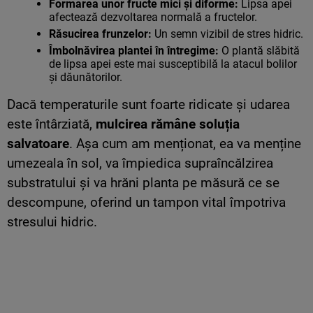
Formarea unor fructe mici și diforme:
Lipsa apei
afectează dezvoltarea normală a fructelor.
Răsucirea frunzelor:
Un semn vizibil de stres hidric.
Îmbolnăvirea plantei în întregime:
O plantă slăbită
de lipsa apei este mai susceptibilă la atacul bolilor
și dăunătorilor.
Dacă temperaturile sunt foarte ridicate și udarea
este întârziată,
mulcirea rămâne soluția
salvatoare
. Așa cum am menționat, ea va menține
umezeala în sol, va împiedica supraîncălzirea
substratului și va hrăni planta pe măsură ce se
descompune, oferind un tampon vital împotriva
stresului hidric.