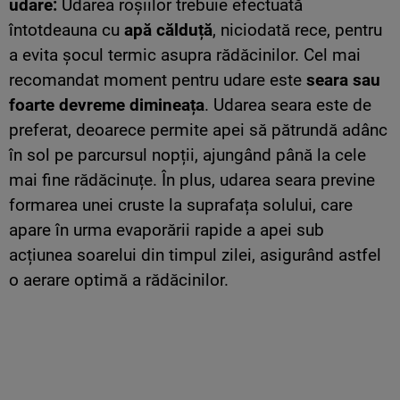
udare:
Udarea roșiilor trebuie efectuată
întotdeauna cu
apă călduță
, niciodată rece, pentru
a evita șocul termic asupra rădăcinilor. Cel mai
recomandat moment pentru udare este
seara sau
foarte devreme dimineața
. Udarea seara este de
preferat, deoarece permite apei să pătrundă adânc
în sol pe parcursul nopții, ajungând până la cele
mai fine rădăcinuțe. În plus, udarea seara previne
formarea unei cruste la suprafața solului, care
apare în urma evaporării rapide a apei sub
acțiunea soarelui din timpul zilei, asigurând astfel
o aerare optimă a rădăcinilor.