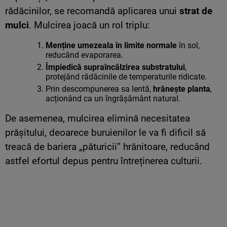
rădăcinilor, se recomandă aplicarea unui
strat de
mulci
. Mulcirea joacă un rol triplu:
Menține umezeala în limite normale
în sol,
reducând evaporarea.
Împiedică supraîncălzirea substratului
,
protejând rădăcinile de temperaturile ridicate.
Prin descompunerea sa lentă,
hrănește planta
,
acționând ca un îngrășământ natural.
De asemenea, mulcirea elimină necesitatea
prășitului, deoarece buruienilor le va fi dificil să
treacă de bariera „păturicii” hrănitoare, reducând
astfel efortul depus pentru întreținerea culturii.