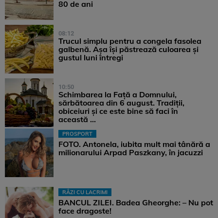
80 de ani
08:12
Trucul simplu pentru a congela fasolea
galbenă. Așa își păstrează culoarea și
gustul luni întregi
10:50
Schimbarea la Față a Domnului,
sărbătoarea din 6 august. Tradiții,
obiceiuri și ce este bine să faci în
această ...
PROSPORT
FOTO. Antonela, iubita mult mai tânără a
milionarului Arpad Paszkany, în jacuzzi
RÂZI CU LACRIMI
BANCUL ZILEI. Badea Gheorghe: – Nu pot
face dragoste!