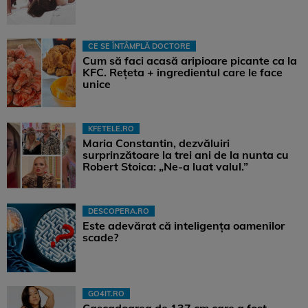
CE SE ÎNTÂMPLĂ DOCTORE
Cum să faci acasă aripioare picante ca la
KFC. Rețeta + ingredientul care le face
unice
KFETELE.RO
Maria Constantin, dezvăluiri
surprinzătoare la trei ani de la nunta cu
Robert Stoica: „Ne-a luat valul.”
DESCOPERA.RO
Este adevărat că inteligența oamenilor
scade?
GO4IT.RO