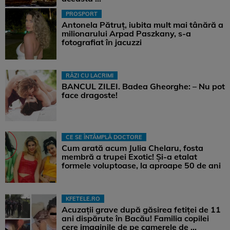
PROSPORT
Antonela Pătruț, iubita mult mai tânără a
milionarului Arpad Paszkany, s-a
fotografiat în jacuzzi
RÂZI CU LACRIMI
BANCUL ZILEI. Badea Gheorghe: – Nu pot
face dragoste!
CE SE ÎNTÂMPLĂ DOCTORE
Cum arată acum Julia Chelaru, fosta
membră a trupei Exotic! Și-a etalat
formele voluptoase, la aproape 50 de ani
KFETELE.RO
Acuzații grave după găsirea fetiței de 11
ani dispărute în Bacău! Familia copilei
cere imaginile de pe camerele de ...