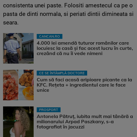
consistenta unei paste. Folositi amestecul ca pe o
pasta de dinti normala, si periati dintii dimineata si
seara.
CANCAN.RO
4.000 lei amendă tuturor românilor care
locuiesc la casă și fac acest lucru în curte,
crezând că nu îi vede nimeni
CE SE ÎNTÂMPLĂ DOCTORE
Cum să faci acasă aripioare picante ca la
KFC. Rețeta + ingredientul care le face
unice
PROSPORT
Antonela Pătruț, iubita mult mai tânără a
milionarului Arpad Paszkany, s-a
fotografiat în jacuzzi