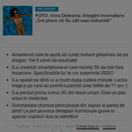
PROSPORT
FOTO. Irina Deleanu, imagini incendiare:
„Îmi place să fiu cât mai naturală”
Amestecul care te ajută să cureți instant grăsimea de pe
aragaz. Vei fi uimit de rezultate!
S-a inventat smartphone-ul care rezista 50 de zile fara
incarcare. Specificatiile lui te vor surprinde VIDEO
S-a spalat pe dinti si a murit dupa cateva minute. Lectia
tragica pe care au primit-o parintii unei fetite de 11 ani :(
S-a printat prima inima 3D din tesut uman. Este un pas
urias in medicina
Substantele chimice periculoase din sapun si pasta de
dinti! Le pot provoca dereglari hormonale grave in
special copiilor! Asa le identifici!
Publicat: 19 ian. 2017, 14:11
Autor:
Echipa Ciao.ro
Lifestyle