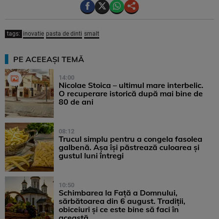
tags:
inovatie
pasta de dinti
smalt
PE ACEEAȘI TEMĂ
14:00
Nicolae Stoica – ultimul mare interbelic.
O recuperare istorică după mai bine de
80 de ani
08:12
Trucul simplu pentru a congela fasolea
galbenă. Așa își păstrează culoarea și
gustul luni întregi
10:50
Schimbarea la Față a Domnului,
sărbătoarea din 6 august. Tradiții,
obiceiuri și ce este bine să faci în
această ...