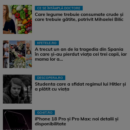
CE SE ÎNTÂMPLĂ DOCTORE
Care legume trebuie consumate crude și
care trebuie gătite, potrivit Mihaelei Bilic
KFETELE.RO
A trecut un an de la tragedia din Spania
în care și-au pierdut viața cei trei copii, iar
mama lor a…
DESCOPERA.RO
Studenta care a sfidat regimul lui Hitler și
a plătit cu viața
GO4IT.RO
iPhone 18 Pro și Pro Max: noi detalii și
disponibilitate