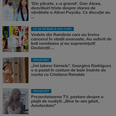
'Din păcate, s-a gravat'. Dan Alexa,
dezvăluiri triste despre starea de
sănătate a Alinei Pușcău. Ce discuție au
...
CE SE ÎNTÂMPLĂ DOCTORE
Vedete din România care au învins
cancerul în stadii avansate. Au suferit de
boli nemiloase şi au supravieţuit!
Declarații ...
PROSPORT
„Îmi iubesc formele”. Georgina Rodriguez
s-a pozat în costum de baie înainte de
nunta cu Cristiano Ronaldo
PROSPORT
Prezentatoarea TV, postare despre o
plajă de nudiști: „Bine te-am găsit,
Amsterdam”