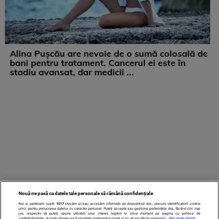
Alina Pușcău are nevoie de o sumă colosală de
bani pentru tratament. Cancerul ei este în
stadiu avansat, dar medicii ...
Nouă ne pasă ca datele tale personale să rămână confidențiale
Noi și partenerii noștri
1017
stocăm și/sau accesăm informații pe dispozitivul dvs., precum identificatorii cookie
unici pentru prelucrarea datelor cu caracter personal. Puteți accepta sau gestiona preferințele dvs. făcând clic mai
jos, respectiv vă puteți opune utilizării unui interes legitim în orice moment pe pagina cu politica de
confidențialitate. Aceste alegeri vor fi raportate partenerilor noștri și nu vă vor afecta navigarea.
Mai multe detalii