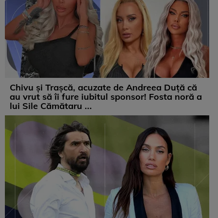
Chivu și Trașcă, acuzate de Andreea Duță că
au vrut să îi fure iubitul sponsor! Fosta noră a
lui Sile Cămătaru ...