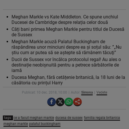
Meghan Markle vs Kate Middleton. Ce spune unchiul
Ducesei de Cambridge despre relația celor două
Câți bani primea Meghan Markle pentru titlul de Ducesă
de Sussex
Meghan Markle acuză Palatul Buckingham de
răspândirea unor minciuni despre ea și soțul său: ”„Nu
ştiu cum ar putea să se aştepte să rămânem tăcuţi”
Ducii de Sussex vor încălca protocolul regal! Au ales o
destinație neobișnuită pentru a petrece sărbătorile de
iarnă
Ducesa Meghan, fără cetățenie britanică, la 18 luni de la
căsătoria cu prințul Harry
Publicat: 10 dec. 2018, 10:00
Autor:
Simona
Vedete
tags:
ce a facut meghan markle
ducesa de sussex
familia regala britanica
meghan markle
palatul buckingham