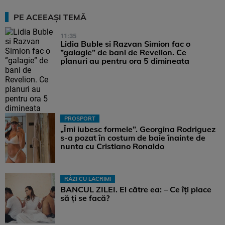
PE ACEEAȘI TEMĂ
11:35
Lidia Buble si Razvan Simion fac o
”galagie” de bani de Revelion. Ce
planuri au pentru ora 5 dimineata
PROSPORT
„Îmi iubesc formele”. Georgina Rodriguez
s-a pozat în costum de baie înainte de
nunta cu Cristiano Ronaldo
RÂZI CU LACRIMI
BANCUL ZILEI. El către ea: – Ce îți place
să ți se facă?