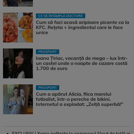
CE SE ÎNTÂMPLĂ DOCTORE
Cum să faci acasă aripioare picante ca la
KFC. Rețeta + ingredientul care le face
unice
PROSPORT
Ioana Țiriac, vacanță de mega – lux într-
un castel unde o noapte de cazare costă
1.700 de euro
PROSPORT
Cum a apărut Alicia, fiica marelui
fotbalist, într-o pereche de bikini.
Internetul a explodat: „Zeiță superbă!”
EXCLUSIV | Xonia poftește la cozonacul făcut de tatăl ei