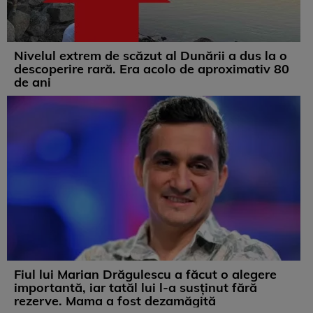
Nivelul extrem de scăzut al Dunării a dus la o
descoperire rară. Era acolo de aproximativ 80
de ani
Fiul lui Marian Drăgulescu a făcut o alegere
importantă, iar tatăl lui l-a susținut fără
rezerve. Mama a fost dezamăgită