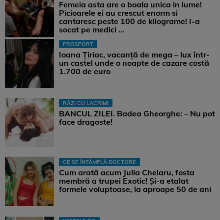
Femeia asta are o boala unica in lume!
Picioarele ei au crescut enorm si
cantaresc peste 100 de kilograme! I-a
socat pe medici ...
PROSPORT
Ioana Țiriac, vacanță de mega – lux într-
un castel unde o noapte de cazare costă
1.700 de euro
RÂZI CU LACRIMI
BANCUL ZILEI. Badea Gheorghe: – Nu pot
face dragoste!
CE SE ÎNTÂMPLĂ DOCTORE
Cum arată acum Julia Chelaru, fosta
membră a trupei Exotic! Și-a etalat
formele voluptoase, la aproape 50 de ani