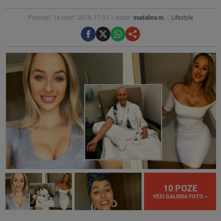
Publicat: 16 mart. 2018, 17:33
Autor:
madalina m.
Lifestyle
10 POZE
VEZI GALERIA FOTO »