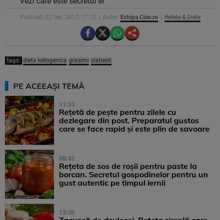
Vezi care este secretul ei
Publicat: 02 feb. 2017, 17:12
Autor:
Echipa Ciao.ro
Retete & Diete
tags:
dieta ketogenica
grasimi
slabesti
PE ACEEAȘI TEMĂ
11:33
Rețetă de pește pentru zilele cu
dezlegare din post. Preparatul gustos
care se face rapid și este plin de savoare
08:42
Rețeta de sos de roșii pentru paste la
borcan. Secretul gospodinelor pentru un
gust autentic pe timpul iernii
13:30