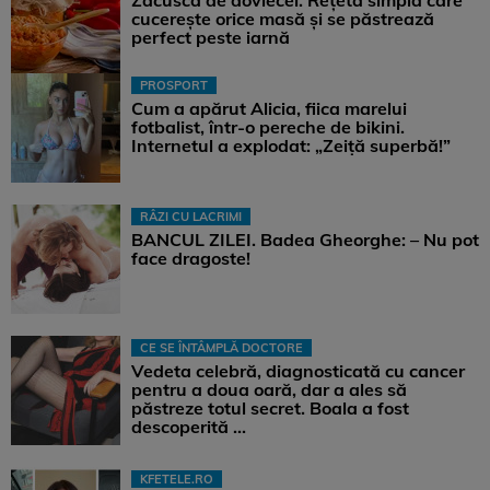
Zacuscă de dovlecei. Rețeta simplă care
cucerește orice masă și se păstrează
perfect peste iarnă
PROSPORT
Cum a apărut Alicia, fiica marelui
fotbalist, într-o pereche de bikini.
Internetul a explodat: „Zeiță superbă!”
RÂZI CU LACRIMI
BANCUL ZILEI. Badea Gheorghe: – Nu pot
face dragoste!
CE SE ÎNTÂMPLĂ DOCTORE
Vedeta celebră, diagnosticată cu cancer
pentru a doua oară, dar a ales să
păstreze totul secret. Boala a fost
descoperită ...
KFETELE.RO