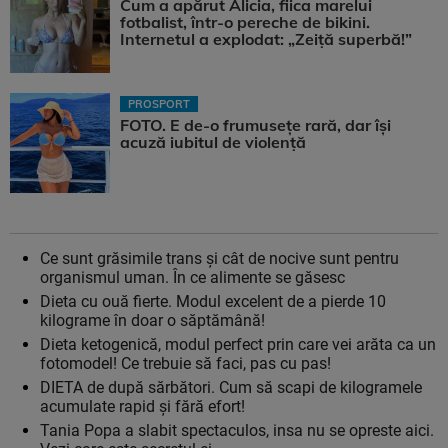
Cum a apărut Alicia, fiica marelui
fotbalist, într-o pereche de bikini.
Internetul a explodat: „Zeiță superbă!”
PROSPORT
FOTO. E de-o frumusețe rară, dar își
acuză iubitul de violență
Ce sunt grăsimile trans și cât de nocive sunt pentru
organismul uman. În ce alimente se găsesc
Dieta cu ouă fierte. Modul excelent de a pierde 10
kilograme în doar o săptămână!
Dieta ketogenică, modul perfect prin care vei arăta ca un
fotomodel! Ce trebuie să faci, pas cu pas!
DIETA de după sărbători. Cum să scapi de kilogramele
acumulate rapid şi fără efort!
Tania Popa a slabit spectaculos, insa nu se opreste aici.