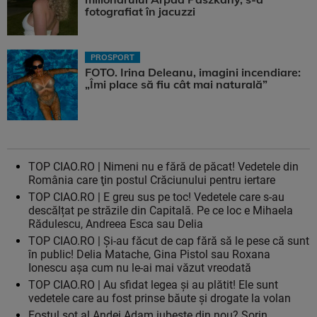
fotografiat în jacuzzi
PROSPORT
FOTO. Irina Deleanu, imagini incendiare:
„Îmi place să fiu cât mai naturală”
TOP CIAO.RO | Nimeni nu e fără de păcat! Vedetele din
România care ţin postul Crăciunului pentru iertare
TOP CIAO.RO | E greu sus pe toc! Vedetele care s-au
descălțat pe străzile din Capitală. Pe ce loc e Mihaela
Rădulescu, Andreea Esca sau Delia
TOP CIAO.RO | Şi-au făcut de cap fără să le pese că sunt
în public! Delia Matache, Gina Pistol sau Roxana
Ionescu aşa cum nu le-ai mai văzut vreodată
TOP CIAO.RO | Au sfidat legea şi au plătit! Ele sunt
vedetele care au fost prinse băute și drogate la volan
Fostul soţ al Andei Adam iubeşte din nou? Sorin