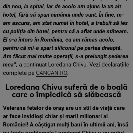
din nou, la spital, iar de acolo am ajuns la un alt
hotel, fără să spun nimănui unde sunt. În fine, m-
am ascuns, am stat numai în hotel, a trebuit să ies
cu poliția din hotel, pentru că a aflat unde stăteam.
El s-a întors în România, eu am rămas acolo,
pentru că mi-a spart siliconul pe partea dreaptă.
Am făcut mai multe operații, s-a prelungit șederea
mea”,
a continuat Loredana Chivu. Vezi declarațiile
complete pe
CANCAN.RO
.
Loredana Chivu suferă de o boală
care o împiedică să slăbească
Veterana fetelor de oraș are un stil de viață care
ar face invidioși chiar și marii milionari ai
României! A câștigat mulți bani în ultimii ani, însă
nu toate problemele Loredanei Chivu s-au putut