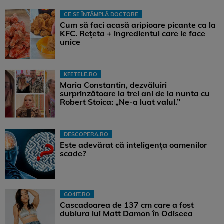
CE SE ÎNTÂMPLĂ DOCTORE
Cum să faci acasă aripioare picante ca la
KFC. Rețeta + ingredientul care le face
unice
KFETELE.RO
Maria Constantin, dezvăluiri
surprinzătoare la trei ani de la nunta cu
Robert Stoica: „Ne-a luat valul.”
DESCOPERA.RO
Este adevărat că inteligența oamenilor
scade?
GO4IT.RO
Cascadoarea de 137 cm care a fost
dublura lui Matt Damon în Odiseea