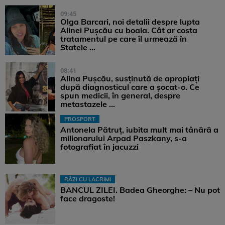
09:45
Olga Barcari, noi detalii despre lupta
Alinei Pușcău cu boala. Cât ar costa
tratamentul pe care îl urmează în
Statele ...
08:41
Alina Pușcău, susținută de apropiați
după diagnosticul care a șocat-o. Ce
spun medicii, în general, despre
metastazele ...
PROSPORT
Antonela Pătruț, iubita mult mai tânără a
milionarului Arpad Paszkany, s-a
fotografiat în jacuzzi
RÂZI CU LACRIMI
BANCUL ZILEI. Badea Gheorghe: – Nu pot
face dragoste!