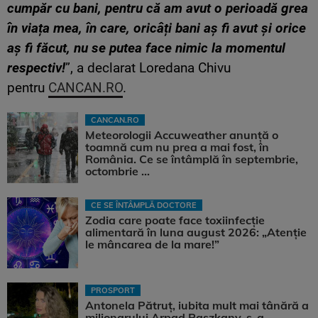
cumpăr cu bani, pentru că am avut o perioadă grea
în viața mea, în care, oricâți bani aș fi avut și orice
aș fi făcut, nu se putea face nimic la momentul
respectiv!
”, a declarat Loredana Chivu
pentru
CANCAN.RO
.
CANCAN.RO
Meteorologii Accuweather anunță o
toamnă cum nu prea a mai fost, în
România. Ce se întâmplă în septembrie,
octombrie ...
CE SE ÎNTÂMPLĂ DOCTORE
Zodia care poate face toxiinfecție
alimentară în luna august 2026: „Atenție
le mâncarea de la mare!”
PROSPORT
Antonela Pătruț, iubita mult mai tânără a
milionarului Arpad Paszkany, s-a