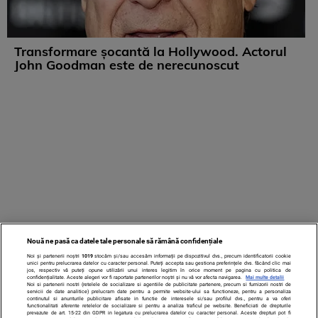
Transformare șocantă la Hollywood. Actorul
John Goodman este de nerecunoscut
Nouă ne pasă ca datele tale personale să rămână confidențiale
Noi și partenerii noștri
1019
stocăm și/sau accesăm informații pe dispozitivul dvs., precum identificatorii cookie
unici pentru prelucrarea datelor cu caracter personal. Puteți accepta sau gestiona preferințele dvs. făcând clic mai
jos, respectiv vă puteți opune utilizării unui interes legitim în orice moment pe pagina cu politica de
confidențialitate. Aceste alegeri vor fi raportate partenerilor noștri și nu vă vor afecta navigarea.
Mai multe detalii
Noi si partenerii nostri (retelele de socializare si agentiile de publicitate partenere, precum si furnizorii nostri de
servicii de date analitice) prelucram date pentru a permite website-ului sa functioneze, pentru a personaliza
continutul si anunturile publicitare afisate in functie de interesele si/sau profilul dvs., pentru a va oferi
functionalitati aferente retelelor de socializare si pentru a analiza traficul pe website. Beneficiati de drepturile
prevazute de art. 15-22 din GDPR in legatura cu prelucrarea datelor cu caracter personal. Aceste drepturi pot fi