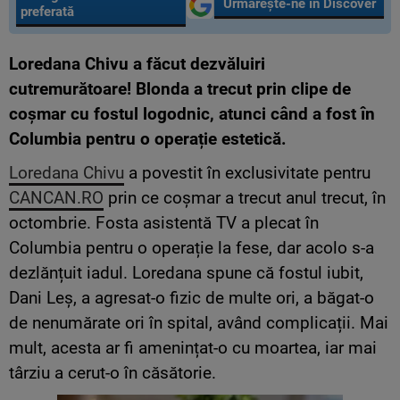
Urmărește-ne în Discover
preferată
Loredana Chivu a făcut dezvăluiri
cutremurătoare! Blonda a trecut prin clipe de
coșmar cu fostul logodnic, atunci când a fost în
Columbia pentru o operație estetică.
Loredana Chivu
a povestit în exclusivitate pentru
CANCAN.RO
prin ce coșmar a trecut anul trecut, în
octombrie. Fosta asistentă TV a plecat în
Columbia pentru o operație la fese, dar acolo s-a
dezlănțuit iadul. Loredana spune că fostul iubit,
Dani Leș, a agresat-o fizic de multe ori, a băgat-o
de nenumărate ori în spital, având complicații. Mai
mult, acesta ar fi amenințat-o cu moartea, iar mai
târziu a cerut-o în căsătorie.