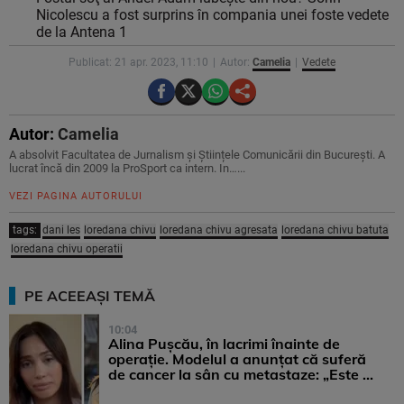
Nicolescu a fost surprins în compania unei foste vedete
de la Antena 1
Publicat: 21 apr. 2023, 11:10
Autor:
Camelia
Vedete
Autor:
Camelia
A absolvit Facultatea de Jurnalism și Științele Comunicării din București. A
lucrat încă din 2009 la ProSport ca intern. In…...
VEZI PAGINA AUTORULUI
tags:
dani les
loredana chivu
loredana chivu agresata
loredana chivu batuta
loredana chivu operatii
PE ACEEAȘI TEMĂ
10:04
Alina Pușcău, în lacrimi înainte de
operație. Modelul a anunțat că suferă
de cancer la sân cu metastaze: „Este ...