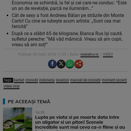
Economia se schimbă, la fel și cei care ne conduc: “Este
un an de revelație, parcă ne iluminăm…”
Cât de sexy a fost Andreea Bălan pe străzile din Monte
Carlo! Cu cine se iubește acum artista: „Sunt cea mai
fericită”
După ce a slăbit 65 de kilograne, Bianca Rus își caută
sufletul pereche: ”Mă văd mămică. Vreau să am copii,
vreau să am soț!”
Publicat: 05 mart. 2018, 17:35
Autor:
madalina m.
VIDEO
tags:
barbat
crocodil
indonezia
localnici
mancat de crocodil
moment socant
video viral
PE ACEEAȘI TEMĂ
16:33
Lupta pe viata si pe moarte data intre
un aligator si un piton! Scenele
incredibile sunt mai ceva ca-n filme si au