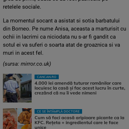
retelele sociale.
La momentul socant a asistat si sotia barbatului
din Borneo. Pe nume Anisa, aceasta a marturisit cu
ochii in lacrimi ca niciodata nu s-ar fi gandit ca
sotul ei va suferi o soarta atat de groaznica si va
muri in acest fel.
(sursa: mirror.co.uk)
CANCAN.RO
4.000 lei amendă tuturor românilor care
locuiesc la casă și fac acest lucru în curte,
crezând că nu îi vede nimeni
CE SE ÎNTÂMPLĂ DOCTORE
Cum să faci acasă aripioare picante ca la
KFC. Rețeta + ingredientul care le face
unice