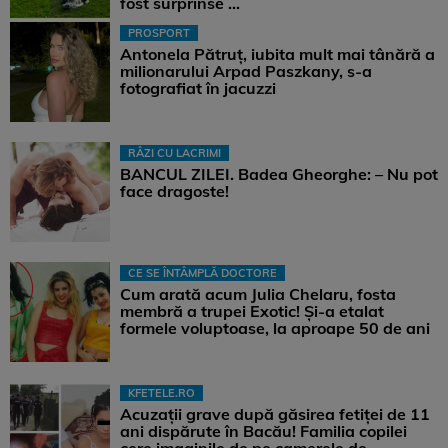
fost surprinse ...
PROSPORT
Antonela Pătruț, iubita mult mai tânără a
milionarului Arpad Paszkany, s-a
fotografiat în jacuzzi
RÂZI CU LACRIMI
BANCUL ZILEI. Badea Gheorghe: – Nu pot
face dragoste!
CE SE ÎNTÂMPLĂ DOCTORE
Cum arată acum Julia Chelaru, fosta
membră a trupei Exotic! Și-a etalat
formele voluptoase, la aproape 50 de ani
KFETELE.RO
Acuzații grave după găsirea fetiței de 11
ani dispărute în Bacău! Familia copilei
cere imaginile de pe camerele de ...